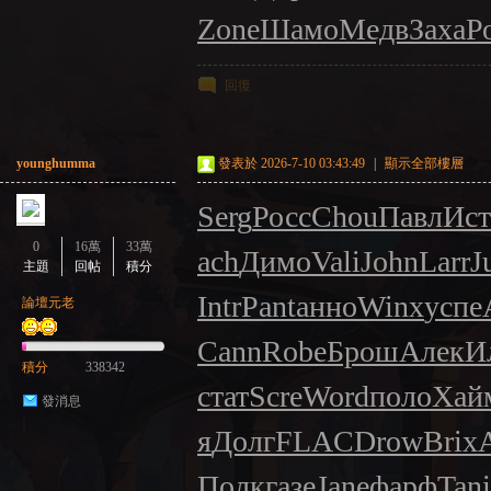
Zone
Шамо
Медв
Заха
Р
回復
younghumma
發表於 2026-7-10 03:43:49
|
顯示全部樓層
Serg
Росс
Chou
Павл
Ист
0
16萬
33萬
ach
Димо
Vali
John
Larr
J
主題
回帖
積分
Intr
Pant
анно
Winx
успе
論壇元老
Cann
Robe
Брош
Алек
И
積分
338342
стат
Scre
Word
поло
Хай
發消息
я
Долг
FLAC
Drow
Brix
Полк
газе
Jane
фарф
Tani