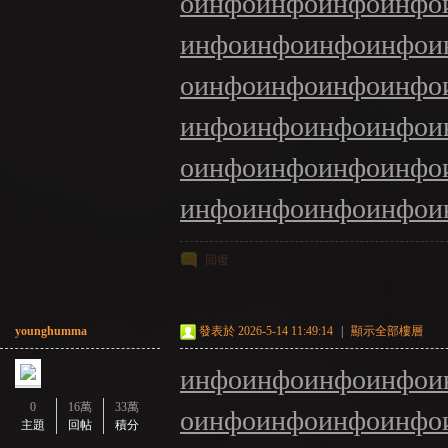
о
инфо
инфо
инфо
инфо
инфо
инфо
инфо
инфо
и
о
инфо
инфо
инфо
инфо
инфо
инфо
инфо
инфо
и
о
инфо
инфо
инфо
инфо
：
инфо
инфо
инфо
инфо
и
回復
younghumma
發表於 2026-5-14 11:49:14
|
顯示全部樓層
инфо
инфо
инфо
инфо
и
LI
0
16萬
33萬
о
инфо
инфо
инфо
инфо
主題
回帖
積分