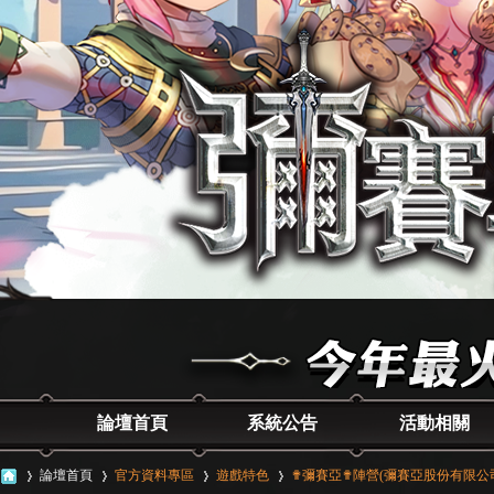
論壇首頁
系統公告
活動相關
論壇首頁
官方資料專區
遊戲特色
✟彌賽亞✟陣營(彌賽亞股份有限公