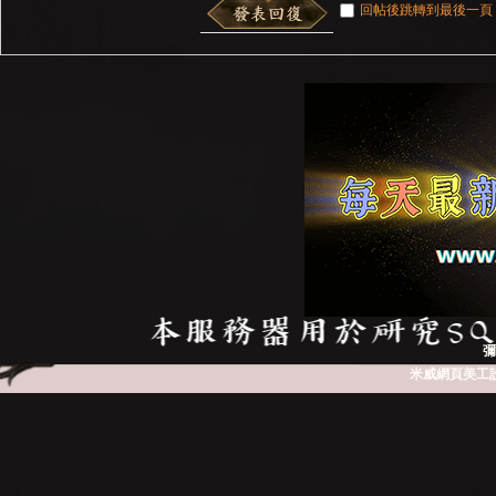
回帖後跳轉到最後一頁
彌
米威網頁美工