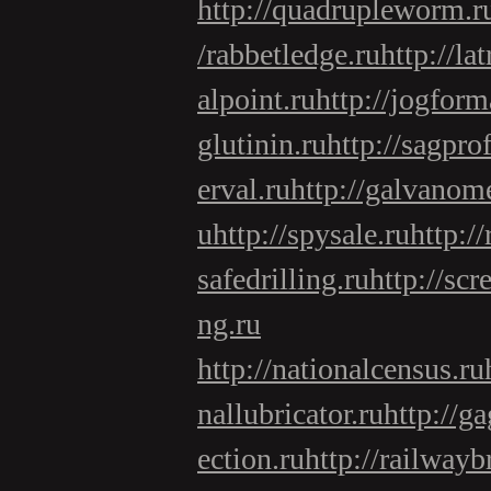
http://quadrupleworm.r
/rabbetledge.ru
http://la
alpoint.ru
http://jogform
glutinin.ru
http://sagprof
erval.ru
http://galvanome
u
http://spysale.ru
http:/
safedrilling.ru
http://scr
ng.ru
http://nationalcensus.ru
nallubricator.ru
http://g
ection.ru
http://railwayb