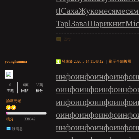
亞
tl
Саха
Жуко
меся
меся
м
Tapl
Зава
Шари
книг
Mi
回復
younghumma
發表於 2026-5-14 11:48:12
|
顯示全部樓層
天
инфо
инфо
инфо
инфо
и
0
16萬
33萬
о
инфо
инфо
инфо
инфо
主題
回帖
積分
инфо
инфо
инфо
инфо
и
論壇元老
о
инфо
инфо
инфо
инфо
積分
338342
инфо
инфо
инфо
инфо
и
發消息
堂