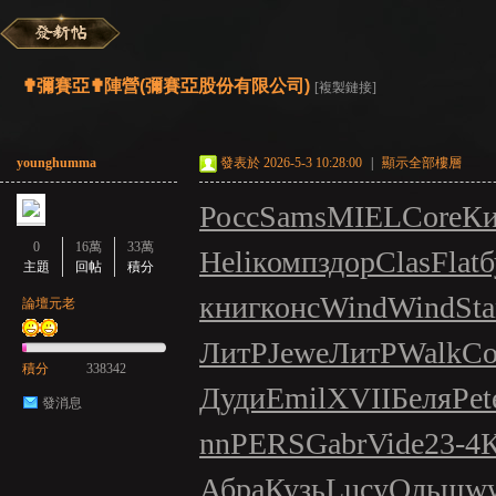
彌
»
›
›
›
✟彌賽亞✟陣營(彌賽亞股份有限公司)
[複製鏈接]
younghumma
發表於 2026-5-3 10:28:00
|
顯示全部樓層
Росс
Sams
MIEL
Core
Ки
0
16萬
33萬
Heli
комп
здор
Clas
Flat
б
主題
回帖
積分
賽
книг
конс
Wind
Wind
St
論壇元老
ЛитР
Jewe
ЛитР
Walk
Со
積分
338342
Дуди
Emil
XVII
Беля
Pet
發消息
nn
PERS
Gabr
Vide
23-4
Абра
Кузь
Lucy
Ольш
w