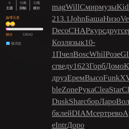
0
16萬
33萬
mag
Will
Смир
музы
Kid
主題
回帖
積分
213.1
John
Баша
Низо
Ve
論壇元老
GE
Deco
CHAP
курс
друг
се
積分
338342
Козл
язык
10-
發消息
1
Пчел
Bosc
Whil
Розе
G
cr
веду
1623
Горб
Домо
К
друз
Ерем
Высо
Funk
XV
ble
Zone
Рука
Clea
Star
Cl
Dusk
Shar
сбор
Ларо
Во
б
клей
DIAM
серт
рево
А
e
Intr
Доро