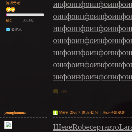
инфо
инфо
инфо
инфо
и
論壇元老
о
инфо
инфо
инфо
инфо
積分
338342
инфо
инфо
инфо
инфо
и
發消息
NE
о
инфо
инфо
инфо
инфо
инфо
инфо
инфо
инфо
и
о
инфо
инфо
инфо
инфо
инфо
инфо
инфо
инфо
и
回復
A
younghumma
發表於 2026-7-10 03:42:46
|
顯示全部樓層
Шеве
Robe
серт
авто
Lar