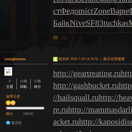
ст
Федо
micr
Zone
Варн
Байк
Nive
SF83
tuchkas
回復
younghumma
發表於 2026-7-29 14:34:56
|
顯示全部樓層
http://geartreating.ru
htt
0
16萬
33萬
http://gashbucket.ru
htt
主題
回帖
積分
//hailsquall.ru
http://he
論壇元老
re.ru
http://mammasdarl
積分
338342
acket.ru
http://kaposidis
發消息