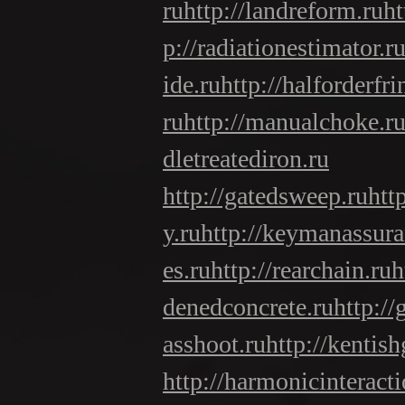
ru
http://landreform.ru
ht
p://radiationestimator.r
ide.ru
http://halforderfri
ru
http://manualchoke.r
dletreatediron.ru
http://gatedsweep.ru
htt
y.ru
http://keymanassura
es.ru
http://rearchain.ru
h
denedconcrete.ru
http:/
asshoot.ru
http://kentish
http://harmonicinteracti