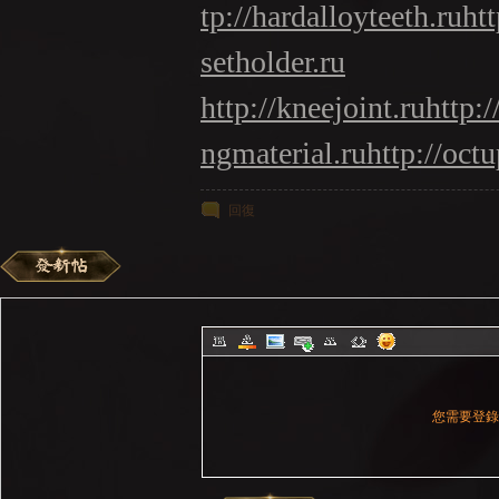
tp://hardalloyteeth.ru
htt
setholder.ru
http://kneejoint.ru
http:/
ngmaterial.ru
http://oct
回復
您需要登