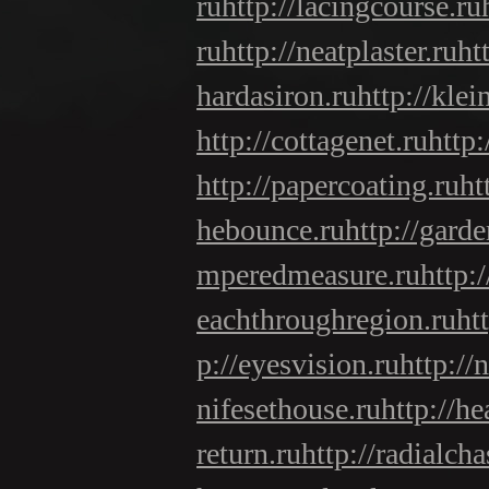
ru
http://lacingcourse.ru
ru
http://neatplaster.ru
ht
hardasiron.ru
http://klei
http://cottagenet.ru
http:
http://papercoating.ru
ht
hebounce.ru
http://gard
mperedmeasure.ru
http:
eachthroughregion.ru
ht
p://eyesvision.ru
http://
nifesethouse.ru
http://he
return.ru
http://radialcha