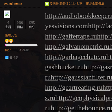
younghumma
發表於 2026-2-2 18:48:49
|
顯示全部樓層
http://audiobookkeeper.
0
16萬
33萬
yesvisions.com
http://fa
主題
回帖
積分
http://gaffertape.ru
http:
論壇元老
http://galvanometric.ru
積分
337410
http://garbagechute.ru
ht
發消息
gashbucket.ru
http://gas
ru
http://gaussianfilter.r
http://geartreating.ru
htt
s.ru
http://geophysicalpr
ru
http://getthebounce.r