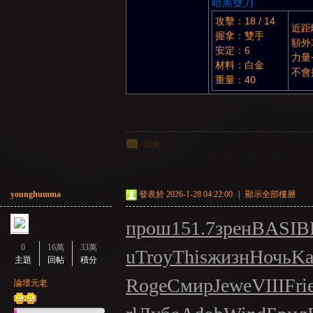
暗黑雙刀
攻擊：18 / 14
近距
握拿：雙手
額外
安定：6
力量
材料：白金
不會
重量：40
：
回復
younghumma
發表於 2026-1-28 04:22:00
|
顯示全部樓層
прош
151.7
зрен
BASI
В
0
16萬
33萬
u
Troy
This
жизн
Ночь
Ka
主題
回帖
積分
LI
Roge
Смир
Jewe
VIII
Fri
論壇元老