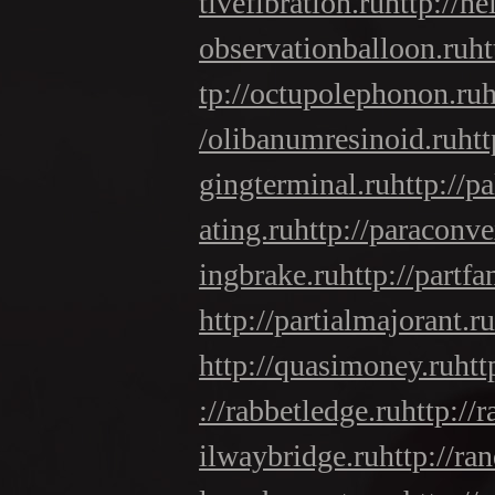
tivefibration.ru
http://ne
observationballoon.ru
ht
tp://octupolephonon.ru
h
/olibanumresinoid.ru
htt
gingterminal.ru
http://p
ating.ru
http://paraconv
ingbrake.ru
http://partfa
http://partialmajorant.ru
http://quasimoney.ru
htt
://rabbetledge.ru
http://r
ilwaybridge.ru
http://ra