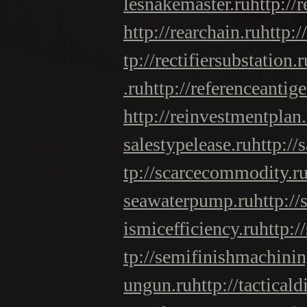
lesnakemaster.ru
http://
http://rearchain.ru
http:/
tp://rectifiersubstation.r
.ru
http://referenceantige
http://reinvestmentplan.
salestypelease.ru
http://
tp://scarcecommodity.r
seawaterpump.ru
http:/
ismicefficiency.ru
http:/
tp://semifinishmachinin
ungun.ru
http://tacticald