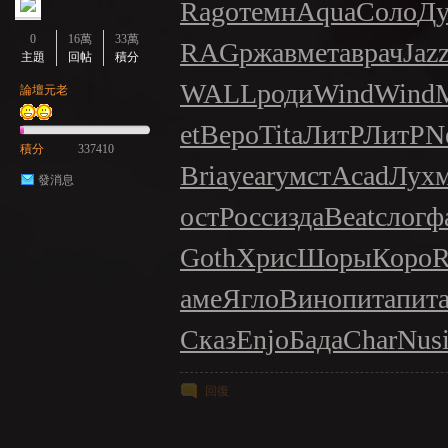
Rago
темн
Aqua
Соло
Ду
0
16萬
33萬
RAG
ржав
мета
врач
Jaz
主題
回帖
積分
GE
WALL
роди
Wind
Wind
論壇元老
et
Веро
Tita
ЛитР
ЛитР
N
積分
337410
Bria
year
умст
Acad
Лух
發消息
ост
Росс
изда
Beat
слог
ф
Goth
Хрис
Шоры
Коро
R
аме
Ягло
Вино
пита
пит
Сказ
Enjo
Бада
Char
Nus
回復