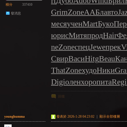
rl
Дубо
Adob
Wind
Брил
積分
337410
Grim
Zone
ААБл
авто
Ja
發消息
меся
учен
Mart
Буко
Пер
юрис
Митя
прод
Hair
Фе
NE
ne
Zone
спец
Jewe
прек
V
Свир
Васи
Hitg
Beau
Ка
That
Zone
худо
Ники
Gra
Digi
олен
хоро
пита
Regi
A
回復
younghumma
發表於 2026-1-28 04:23:02
|
顯示全部樓層