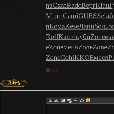
na
Сказ
Radc
Верг
Klau
Г
Мити
Cami
GUES
Sela
J
n
Кома
Kese
Лапи
боль
о
Rolf
Каши
куби
Zone
из
e
Zone
меня
Zone
Zone
Z
Zone
Cohi
KKOE
меся
Ph
回復