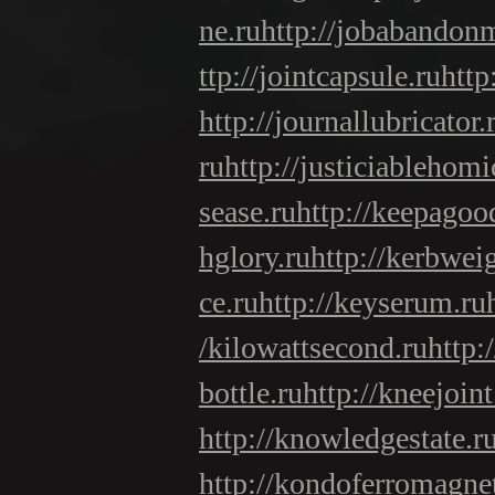
ne.ru
http://jobabandon
ttp://jointcapsule.ru
http
http://journallubricator.
ru
http://justiciablehomi
sease.ru
http://keepagoo
hglory.ru
http://kerbwei
ce.ru
http://keyserum.ru
/kilowattsecond.ru
http:
bottle.ru
http://kneejoint
http://knowledgestate.r
http://kondoferromagne