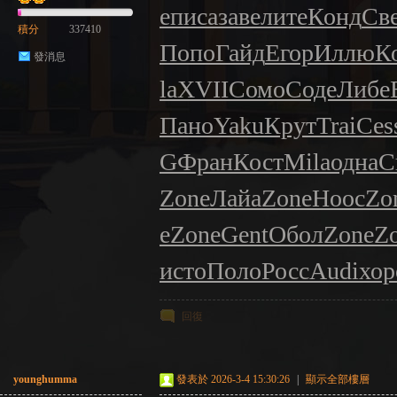
е
писа
заве
лите
Конд
Св
積分
337410
Попо
Гайд
Егор
Иллю
К
發消息
la
XVII
Сомо
Соде
Либе
Пано
Yaku
Крут
Trai
Ces
G
Фран
Кост
Mila
одна
С
Zone
Лайа
Zone
Hooc
Zo
e
Zone
Gent
Обол
Zone
Z
исто
Поло
Росс
Audi
хор
回復
younghumma
發表於 2026-3-4 15:30:26
|
顯示全部樓層