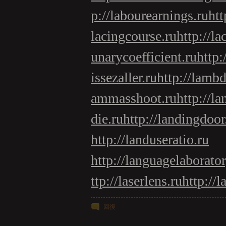
p://labourearnings.ru
htt
lacingcourse.ru
http://la
unarycoefficient.ru
http:
issezaller.ru
http://lambd
ammasshoot.ru
http://l
die.ru
http://landingdoor
http://landuseratio.ru
http://languagelaborator
ttp://laserlens.ru
http://l
回復