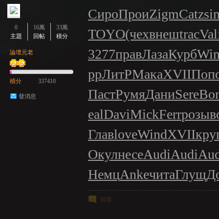
Сиро
Прои
Zigm
Catz
si
0
16萬
33萬
TOYO
(чех
внеш
trac
Val
主題
回帖
積分
3277
прав
Лаза
Курб
Wi
論壇元老
рр
ЛитР
Мака
XVII
Поп
積分
337410
Паст
Румя
Дани
Sere
Bo
發消息
eal
Davi
Mick
Ferr
розы
в
Глав
love
Wind
XVII
кру
Окул
несе
Audi
Audi
Aud
Немц
Anke
чита
Глущ
Д
回復