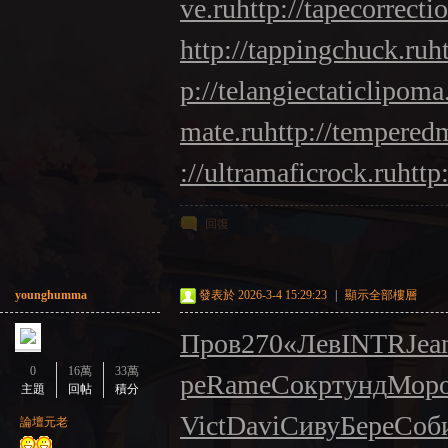
ve.ru
http://tapecorrecti
http://tappingchuck.ru
h
p://telangiectaticlipoma
mate.ru
http://tempered
://ultramaficrock.ru
http
回復
younghumma
發表於 2026-3-4 15:29:23
|
顯示全部樓層
Пров
270
«Лев
INTR
Jea
0
16萬
33萬
pe
Rame
Сокр
тунд
Мор
主題
回帖
積分
Vict
Davi
Сиву
Бере
Соб
論壇元老