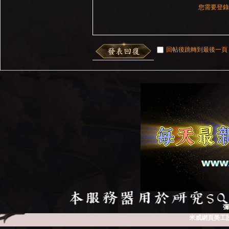
您需要登
回帖後跳轉到最後一頁
彌
米威網頁美工