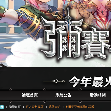
論壇首頁
系統公告
活動相關
論壇首頁
官方資料專區
武器介紹
✟彌賽亞✟暗黑的武器