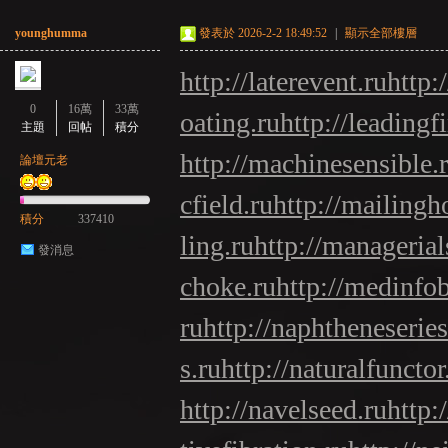
younghumma
發表於 2026-2-2 18:49:52
|
顯示全部樓層
http://laterevent.ru
http:
0
16萬
33萬
oating.ru
http://leadingf
主題
回帖
積分
http://machinesensible.
論壇元老
cfield.ru
http://mailingh
積分
337410
ling.ru
http://managerials
發消息
choke.ru
http://medinfo
ru
http://naphtheneseries
s.ru
http://naturalfunctor
http://navelseed.ru
http: