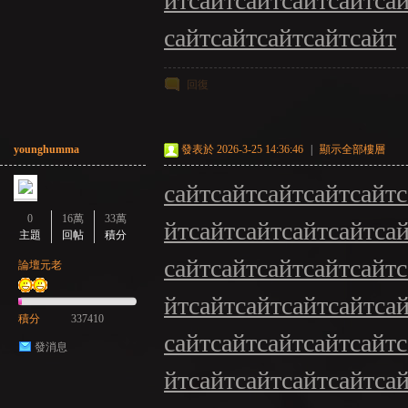
йт
сайт
сайт
сайт
сайт
са
сайт
сайт
сайт
сайт
сайт
回復
younghumma
發表於 2026-3-25 14:36:46
|
顯示全部樓層
сайт
сайт
сайт
сайт
сайт
с
0
16萬
33萬
йт
сайт
сайт
сайт
сайт
са
主題
回帖
積分
сайт
сайт
сайт
сайт
сайт
с
論壇元老
йт
сайт
сайт
сайт
сайт
са
積分
337410
сайт
сайт
сайт
сайт
сайт
с
發消息
йт
сайт
сайт
сайт
сайт
са