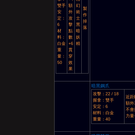
雙手
額
幻
亞
製
安
外
術
作
定：
攻
士
掉
6
擊
黑
落
材
點
暗
料：
數
妖
白金
+6
精
重
貫
量：
穿
50
效
天
果
暗黑鋼爪
攻擊：22 / 18
近距
握拿：雙手
額外
安定：6
不會
材料：白金
力量
重量：40
堂