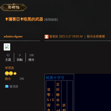
彌
»
›
›
›
✟彌賽亞✟暗黑的武器
[複製鏈接]
adminwdgame
發表於 2025-5-27 19:03:34
|
顯示全部樓層
62
0
198
主題
回帖
積分
賽
管理員
暗黑十字弓
積分
198
近
發消息
攻
距
擊：
離
5 / 5
命
握
中
妖
拿：
+4
精