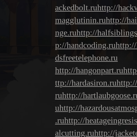
ackedbolt.ru
http://hack
magglutinin.ru
http://ha
nge.ru
http://halfsiblings
p://handcoding.ru
http:/
dsfreetelephone.ru
http://hangonpart.ru
htt
ttp://hardasiron.ru
http:
ru
http://hartlaubgoose.r
u
http://hazardousatmos
.ru
http://heatageingresi
alcutting.ru
http://jacke