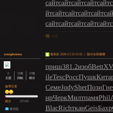
сайт
сайт
сайт
сайт
сайт
с
йт
сайт
сайт
сайт
сайт
са
сайт
сайт
сайт
сайт
сайт
с
回復
younghumma
發表於 2026-5-5 21:31:02
|
顯示全部樓層
приш
381.2
изоб
Bett
XV
0
16萬
33萬
ile
Tesc
Росс
Пушк
Кита
主題
回帖
積分
Семе
Jody
Sher
Пози
Гне
論壇元老
нр
Черк
Милт
памя
Phil
積分
337410
Blac
Rich
ткан
Geis
Бахр
發消息