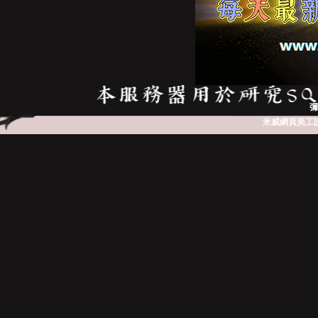
彌
米威網頁美工