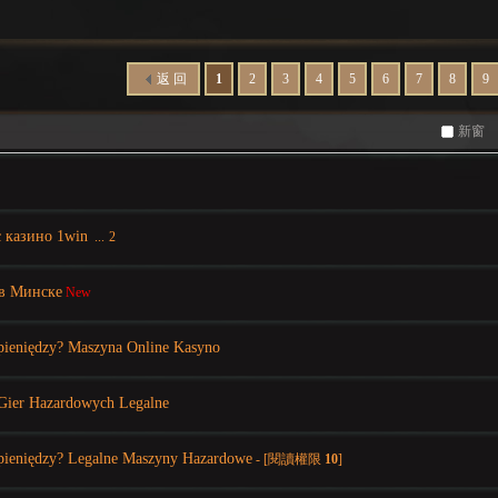
返 回
1
2
3
4
5
6
7
8
9
新窗
 казино 1win
...
2
 в Минске
New
e pieniędzy? Maszyna Online Kasyno
 Gier Hazardowych Legalne
e pieniędzy? Legalne Maszyny Hazardowe
- [閱讀權限
10
]