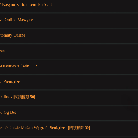
e? Kasyno Z Bonusem Na Start
we Online Maszyny
utomaty Online
zard
 казино в 1win
...
2
a Pieniądze
Online
- [閱讀權限
50
]
no Gg Bet
rnecie? Gdzie Można Wygrać Pieniądze
- [閱讀權限
30
]