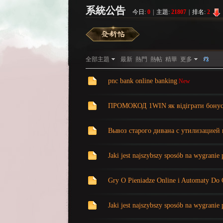
系統公告
今日:
0
|
主題:
21807
|
排名:
2
彌
»
›
›
全部主題
最新
熱門
熱帖
精華
更多
pnc bank online banking
New
ПРОМОКОД 1WIN як відіграти бонус
Вывоз старого дивана с утилизацией
賽
Jaki jest najszybszy sposób na wygrani
Gry O Pieniadze Online i Automaty Do
Jaki jest najszybszy sposób na wygrani