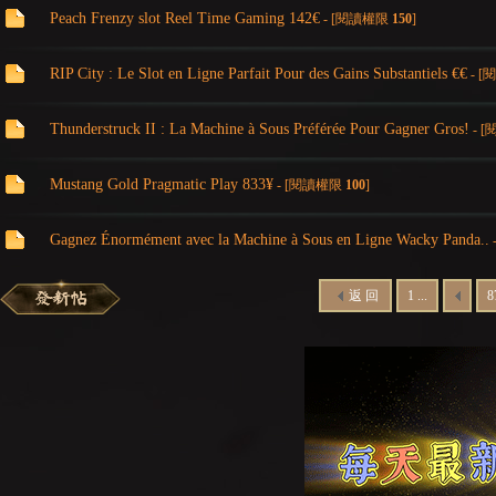
Peach Frenzy slot Reel Time Gaming 142€
- [閱讀權限
150
]
RIP City : Le Slot en Ligne Parfait Pour des Gains Substantiels €€
- 
Thunderstruck II : La Machine à Sous Préférée Pour Gagner Gros!
- 
Mustang Gold Pragmatic Play 833¥
- [閱讀權限
100
]
：
Gagnez Énormément avec la Machine à Sous en Ligne Wacky Panda..
返 回
1 ...
8
LI