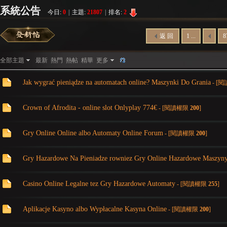
系統公告
今日:
0
|
主題:
21807
|
排名:
2
彌
»
›
›
返 回
1 ...
8
全部主題
最新
熱門
熱帖
精華
更多
Jak wygrać pieniądze na automatach online? Maszynki Do Grania
- [
Crown of Afrodita - online slot Onlyplay 774€
- [閱讀權限
200
]
Gry Online Online albo Automaty Online Forum
- [閱讀權限
200
]
賽
Gry Hazardowe Na Pieniadze rowniez Gry Online Hazardowe Maszyny
Casino Online Legalne tez Gry Hazardowe Automaty
- [閱讀權限
255
]
Aplikacje Kasyno albo Wypłacalne Kasyna Online
- [閱讀權限
200
]