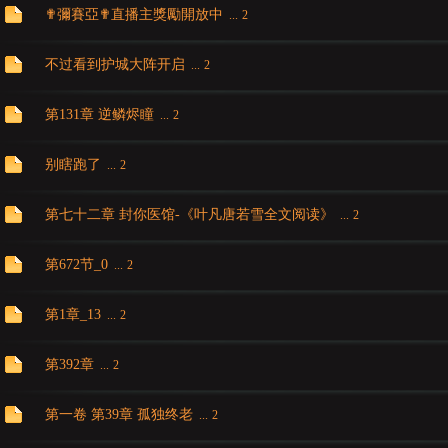
✟彌賽亞✟直播主獎勵開放中
...
2
亞
不过看到护城大阵开启
...
2
第131章 逆鳞烬瞳
...
2
别瞎跑了
...
2
第七十二章 封你医馆-《叶凡唐若雪全文阅读》
...
2
天
第672节_0
...
2
第1章_13
...
2
第392章
...
2
第一卷 第39章 孤独终老
...
2
堂