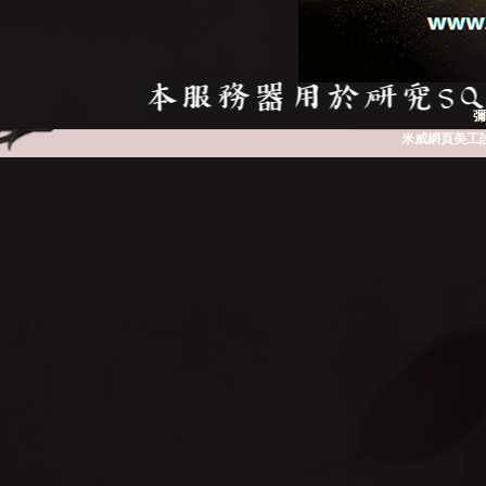
彌
NE
米威網頁美工
A