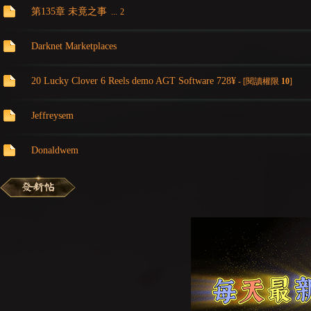
第135章 未竟之事
...
2
Darknet Marketplaces
20 Lucky Clover 6 Reels demo AGT Software 728¥
- [閱讀權限
10
]
Jeffreysem
：
Donaldwem
LI