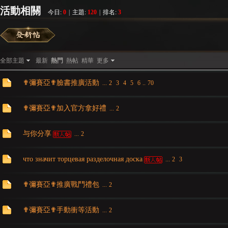
活動相關
今日:
0
|
主題:
120
|
排名:
3
彌
»
›
›
全部主題
最新
熱門
熱帖
精華
更多
✟彌賽亞✟臉書推廣活動
...
2
3
4
5
6
..
70
✟彌賽亞✟加入官方拿好禮
...
2
与你分享
...
2
賽
что значит торцевая разделочная доска
...
2
3
✟彌賽亞✟推廣戰鬥禮包
...
2
✟彌賽亞✟手動衝等活動
...
2