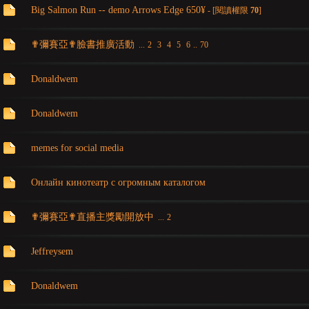
Big Salmon Run -- demo Arrows Edge 650¥
- [閱讀權限
70
]
亞
✟彌賽亞✟臉書推廣活動
...
2
3
4
5
6
..
70
Donaldwem
Donaldwem
memes for social media
天
Онлайн кинотеатр с огромным каталогом
✟彌賽亞✟直播主獎勵開放中
...
2
Jeffreysem
Donaldwem
堂