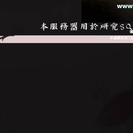
彌
NE
米威網頁美工
A