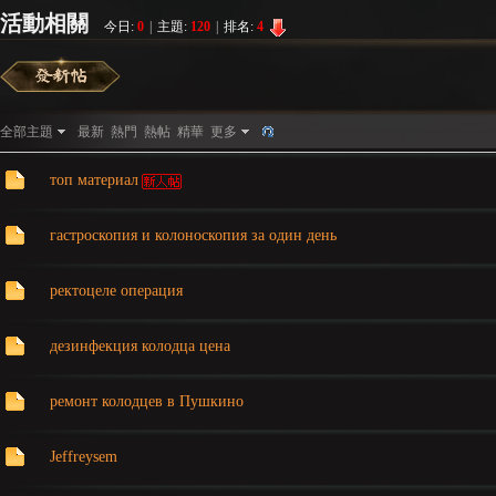
活動相關
今日:
0
|
主題:
120
|
排名:
4
彌
»
›
›
全部主題
最新
熱門
熱帖
精華
更多
топ материал
гастроскопия и колоноскопия за один день
ректоцеле операция
賽
дезинфекция колодца цена
ремонт колодцев в Пушкино
Jeffreysem