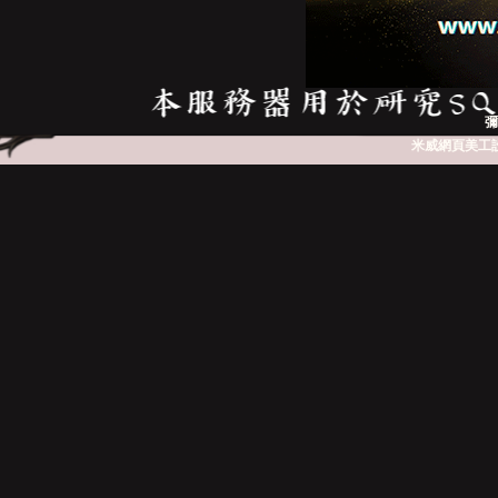
亞
彌
米威網頁美工
天
堂