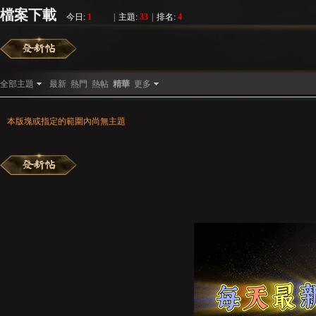
檔案下載
今日:
1
|
主題:
33
|
排名:
4
彌
»
›
›
全部主題
最新
熱門
熱帖
精華
更多
本版塊或指定的範圍內尚無主題
賽