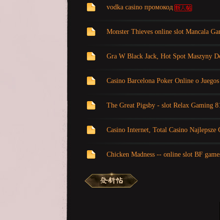
vodka casino промокод
亞
Monster Thieves online slot Mancala G
Gra W Black Jack, Hot Spot Maszyny D
Casino Barcelona Poker Online o Juegos
The Great Pigsby - slot Relax Gaming 8
天
Casino Internet, Total Casino Najlepsze
Chicken Madness -- online slot BF game
堂