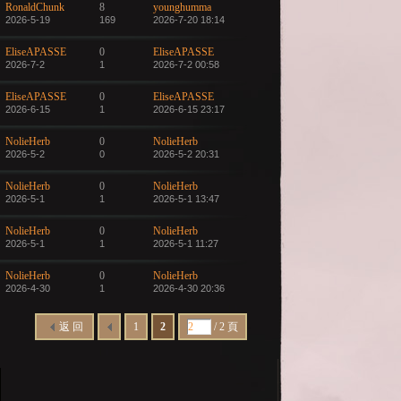
RonaldChunk
8
younghumma
2026-5-19
169
2026-7-20 18:14
EliseAPASSE
0
EliseAPASSE
2026-7-2
1
2026-7-2 00:58
EliseAPASSE
0
EliseAPASSE
2026-6-15
1
2026-6-15 23:17
NolieHerb
0
NolieHerb
2026-5-2
0
2026-5-2 20:31
NolieHerb
0
NolieHerb
2026-5-1
1
2026-5-1 13:47
NolieHerb
0
NolieHerb
2026-5-1
1
2026-5-1 11:27
NolieHerb
0
NolieHerb
2026-4-30
1
2026-4-30 20:36
返 回
1
2
/ 2 頁