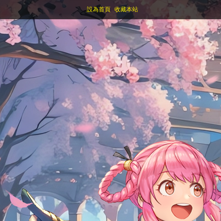
設為首頁
收藏本站