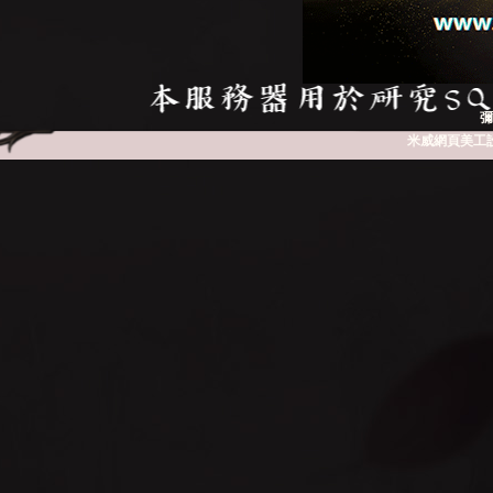
彌
NE
米威網頁美工
A