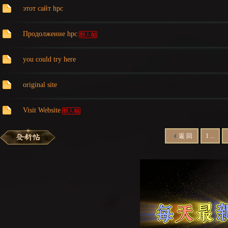
этот сайт hpc
Продолжение hpc
you could try here
original site
：
Visit Website
返 回
1 ...
LI