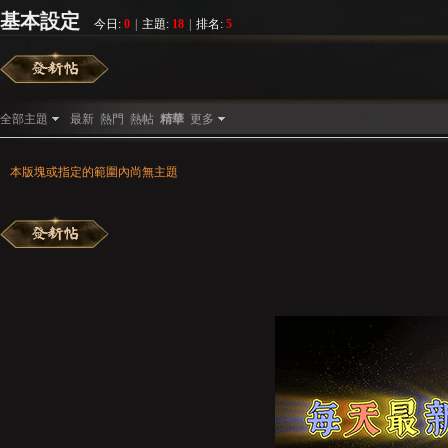
基本設定
今日:
0
|
主題:
18
|
排名:
5
彌
»
›
›
全部主題
最新
熱門
熱帖
精華
更多
本版塊或指定的範圍內尚無主題
賽