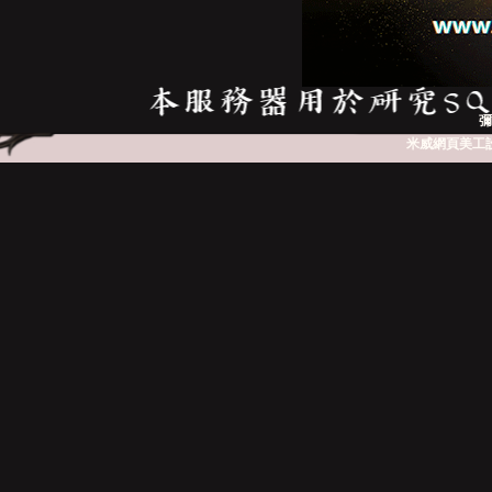
亞
彌
米威網頁美工
天
堂