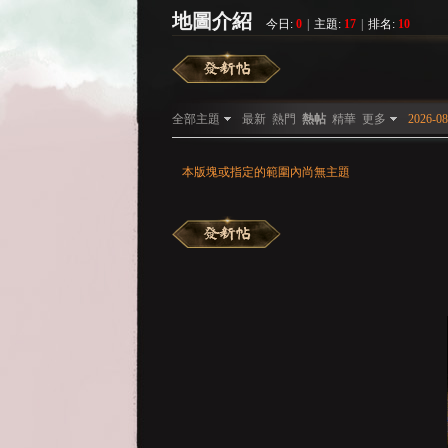
地圖介紹
今日:
0
|
主題:
17
|
排名:
10
彌
»
›
›
全部主題
最新
熱門
熱帖
精華
更多
2026-08
本版塊或指定的範圍內尚無主題
賽