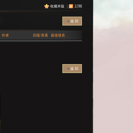
收藏本版
|
訂閱
返 回
作者
回復/查看
最後發表
返 回