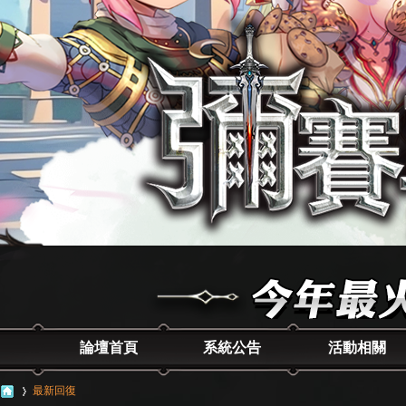
論壇首頁
系統公告
活動相關
最新回復