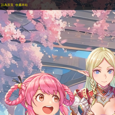
設為首頁
收藏本站