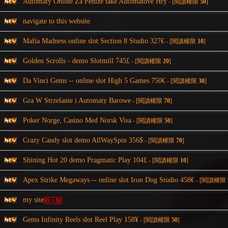
Automaty Online Za Peníze také Automatové Hry
- [閱讀權限
50
]
navigate to this website
Mafia Madness online slot Section 8 Studio 327€
- [閱讀權限
10
]
Golden Scrolls - demo Slotmill 745£
- [閱讀權限
20
]
NE
Da Vinci Gems -- online slot High 5 Games 750€
- [閱讀權限
30
]
Gra W Strzelanie i Automaty Barowe
- [閱讀權限
70
]
Poker Norge, Casino Med Norsk Visa
- [閱讀權限
50
]
Crazy Candy slot demo AllWaySpin 356$
- [閱讀權限
70
]
Shining Hot 20 demo Pragmatic Play 104£
- [閱讀權限
10
]
A
Apex Strike Megaways -- online slot Iron Dog Studio 458€
- [閱讀權限
my site
Gems Infinity Reels slot Reel Play 158¥
- [閱讀權限
50
]