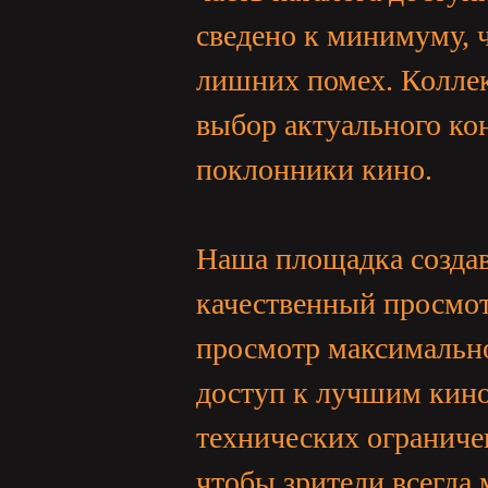
亞
сведено к минимуму, 
лишних помех. Коллек
выбор актуального ко
поклонники кино.
天
Наша площадка создав
качественный просмот
просмотр максимальн
доступ к лучшим кино
технических ограниче
堂
чтобы зрители всегда 