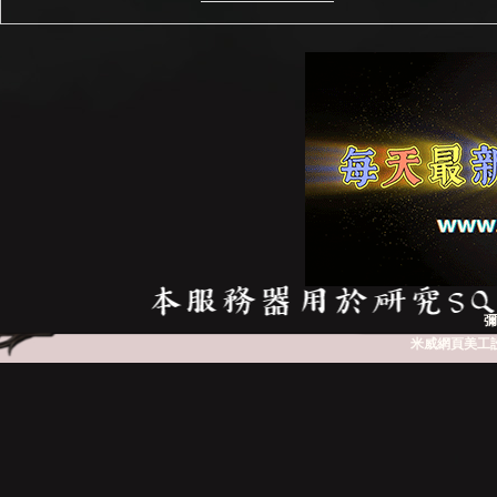
彌
米威網頁美工