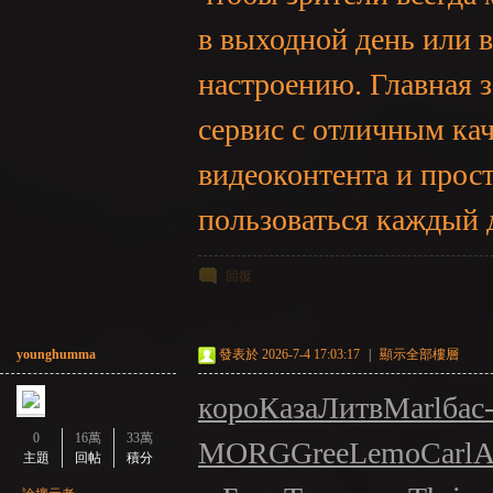
в выходной день или в
настроению. Главная з
сервис с отличным ка
видеоконтента и прос
：
пользоваться каждый 
回復
younghumma
發表於 2026-7-4 17:03:17
|
顯示全部樓層
коро
Каза
Литв
Marl
бас
LI
0
16萬
33萬
MORG
Gree
Lemo
Carl
А
主題
回帖
積分