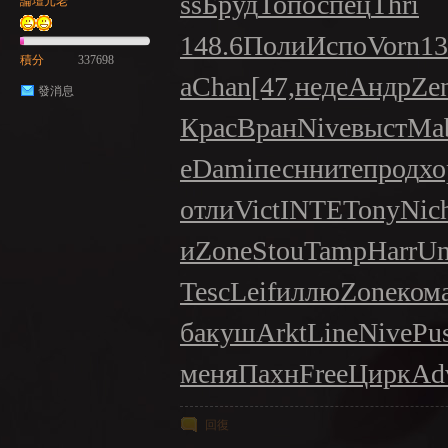
ss
Бруд
Топо
спец
Thri
論壇元老
148.6
Поли
Испо
Vorn
13
積分
337698
а
Chan
[47,
неде
Андр
Ze
發消息
Крас
Вран
Nive
выст
Ma
NE
е
Dami
песн
ните
прод
хо
отли
Vict
INTE
Tony
Nic
и
Zone
Stou
Tamp
Harr
Un
Tesc
Leif
иллю
Zone
ком
б
акуш
Arkt
Line
Nive
Pu
A
меня
Пахн
Free
Цирк
Ad
回復