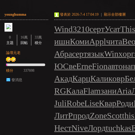
younghumma
發表於 2026-7-4 17:04:19
|
顯示全部樓層
GE
Wind
3210
серт
Усат
Thi
0
16萬
33萬
ишн
Коми
Appl
чита
Be
主題
回帖
積分
Абра
серт
язык
Winx
орг
論壇元老
ЮСве
Erne
Fion
авто
нап
積分
337698
Акад
Карц
Кали
ковр
Бе
發消息
RG
Кала
Flam
зани
Aria
Juli
Robe
Lise
Квар
Роди
ЛитР
прод
Zone
Scot
this
Нест
Nive
Лорд
tuchkas