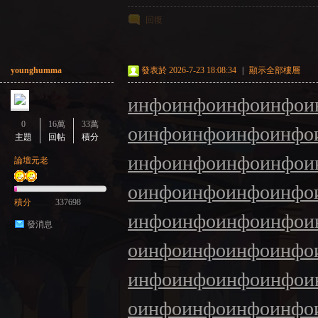
回復
younghumma
發表於 2026-7-23 18:08:34
|
顯示全部樓層
инфо
инфо
инфо
инфо
и
0
16萬
33萬
о
инфо
инфо
инфо
инфо
主題
回帖
積分
инфо
инфо
инфо
инфо
и
論壇元老
о
инфо
инфо
инфо
инфо
積分
337698
инфо
инфо
инфо
инфо
и
發消息
о
инфо
инфо
инфо
инфо
инфо
инфо
инфо
инфо
и
о
инфо
инфо
инфо
инфо