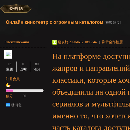
彌
»
›
›
›
Онлайн кинотеатр с огромным каталогом
[複製鏈接]
Fineszaimewains
發表於 2026-6-12 18:12:44
|
顯示全部樓層
На платформе досту
16
0
80
жанров и направлений
主題
回帖
積分
классики, которые хоч
賽
註冊會員
объединили на одной
積分
80
сериалов и мультфиль
發消息
именно то, что хочетс
часть каталога доступ