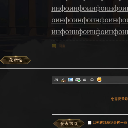
инфо
инфо
инфо
инфо
и
о
инфо
инфо
инфо
инфо
инфо
инфо
инфо
инфо
и
回復
您需要登
回帖後跳轉到最後一頁