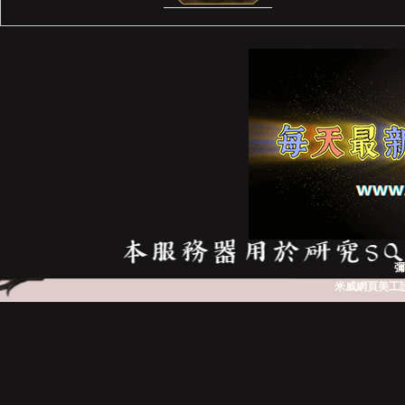
彌
米威網頁美工