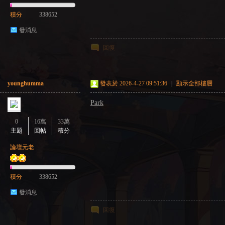
積分
338652
發消息
回復
younghumma
發表於 2026-4-27 09:51:36
|
顯示全部樓層
Park
0
16萬
33萬
主題
回帖
積分
論壇元老
積分
338652
發消息
回復