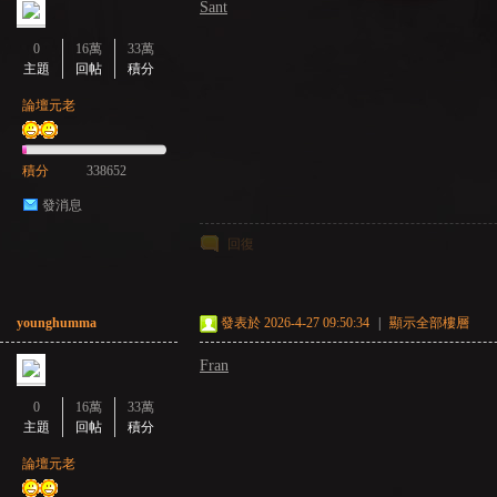
Sant
0
16萬
33萬
主題
回帖
積分
GE
論壇元老
積分
338652
發消息
回復
younghumma
發表於 2026-4-27 09:50:34
|
顯示全部樓層
Fran
0
16萬
33萬
主題
回帖
積分
論壇元老