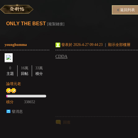
返回列表
彌
»
›
›
›
ONLY THE BEST
[複製鏈接]
younghumma
發表於 2026-4-27 09:44:23
|
顯示全部樓層
CDDA
0
16萬
33萬
主題
回帖
積分
賽
論壇元老
積分
338652
發消息
回復