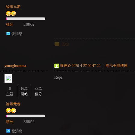
論壇元老
積分
338652
發消息
回復
：
younghumma
發表於 2026-4-27 09:47:29
|
顯示全部樓層
Repr
0
16萬
33萬
主題
回帖
積分
論壇元老
LI
積分
338652
發消息