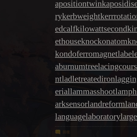
apositiontwin
kaposidis
ry
kerbweight
kerrrotati
edcalf
kilowattsecond
ki
ethouse
knockonatom
kn
kondoferromagnet
label
aburnumtree
lacingcour
nt
ladletreatediron
laggin
erial
lammasshoot
lamph
arksensor
landreform
lan
languagelaboratory
larg
回復