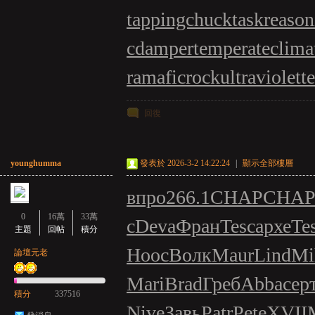
tappingchuck
taskreason
cdamper
temperateclima
ramaficrock
ultraviolett
回復
younghumma
發表於 2026-3-2 14:22:24
|
顯示全部樓層
впро
266.1
CHAP
CHA
0
16萬
33萬
с
Deva
Фран
Tesc
архе
Te
主題
回帖
積分
Hooc
Волк
Maur
Lind
Mi
論壇元老
Mari
Brad
Греб
Abba
сер
積分
337516
Nive
Завь
Patr
Pete
XVII