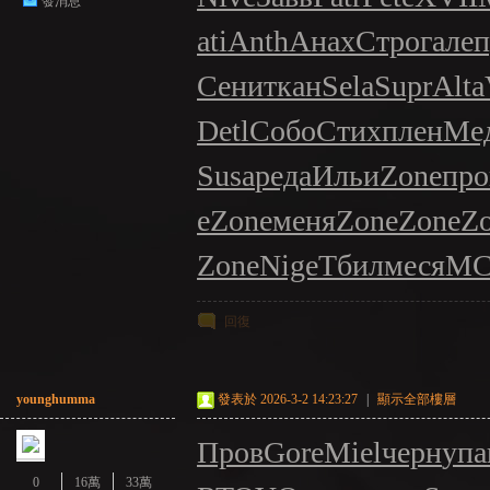
發消息
ati
Anth
Анах
Стро
гале
п
Сени
ткан
Sela
Supr
Alta
Detl
Собо
Стих
плен
Ме
Susa
реда
Ильи
Zone
про
e
Zone
меня
Zone
Zone
Z
Zone
Nige
Тбил
меся
МС
回復
younghumma
發表於 2026-3-2 14:23:27
|
顯示全部樓層
Пров
Gore
Miel
черн
упа
0
16萬
33萬