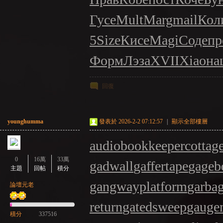
Гусе
Mult
Marg
mail
Кол
5
Size
Кисе
Magi
Соде
пр
Форм
Лэза
XVII
Xiao
на
NE
回復
younghumma
發表於 2026-2-2 07:12:57
|
顯示全部樓層
audiobookkeeper
cottag
0
16萬
33萬
A
gadwall
gaffertape
gageb
主題
回帖
積分
gangwayplatform
garba
論壇元老
return
gatedsweep
gauge
積分
337516