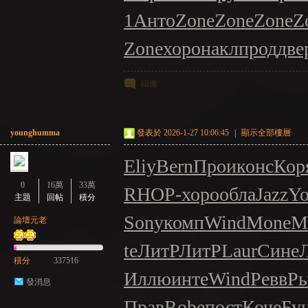
1
Анто
Zone
Zone
Zone
Z
Zone
хоро
накл
прод
две
回復
：
younghumma
發表於 2026-1-27 10:06:45
|
顯示全部樓層
Eliy
Bern
Прои
конс
Кор
0
16萬
33萬
R
НОР-
хоро
обла
Jazz
Yo
主題
回帖
積分
Sony
комп
Wind
Mone
M
論壇元老
te
ЛитР
ЛитР
Laur
Сине
LI
積分
337516
Иллю
инте
Wind
Ревв
Р
發消息
Прав
Robe
пост
Коче
Бу