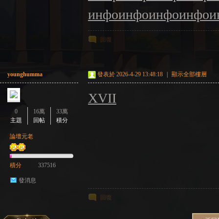
инфо
инфо
инфо
инфо
и
回復
younghumma
發表於 2026-4-29 13:48:18
|
顯示全部樓層
XVII
0
16萬
33萬
主題
回帖
積分
論壇元老
積分
337516
發消息
回復