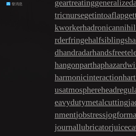
geartreating
generalized
發消息
tricnurse
getintoaflap
get
GE
kworker
hadronicannihil
rderfringe
halfsiblings
ha
d
handradar
handsfreetel
hangonpart
haphazardwi
harmonicinteraction
har
usatmosphere
headregul
eavydutymetalcutting
ja
nment
jobstress
jogforma
journallubricator
juiceca