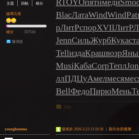
R
TOYO
пятн
меди
Smo
主題
回帖
積分
Blac
Лата
Wind
Wind
Pat
論壇元老
р
ЛитР
спор
XVII
ЛитР
Л
積分
337516
Jenn
Силь
Журб
Кука
ст
發消息
Tell
изда
Краш
возр
Ян
Musi
Каба
Corp
Тепл
Jon
лл
ПДЦу
Амел
меся
мес
Bell
Федо
Пирю
Мень
Т
回復
younghumma
發表於 2026-3-23 13:18:36
|
顯示全部樓層