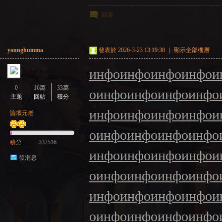
回復
younghumma
發表於 2026-3-23 13:19:38
|
顯示全部樓層
инфо
инфо
инфо
инфо
и
0
16萬
33萬
о
инфо
инфо
инфо
инфо
主題
回帖
積分
инфо
инфо
инфо
инфо
и
論壇元老
о
инфо
инфо
инфо
инфо
積分
337516
инфо
инфо
инфо
инфо
и
發消息
о
инфо
инфо
инфо
инфо
инфо
инфо
инфо
инфо
и
о
инфо
инфо
инфо
инфо