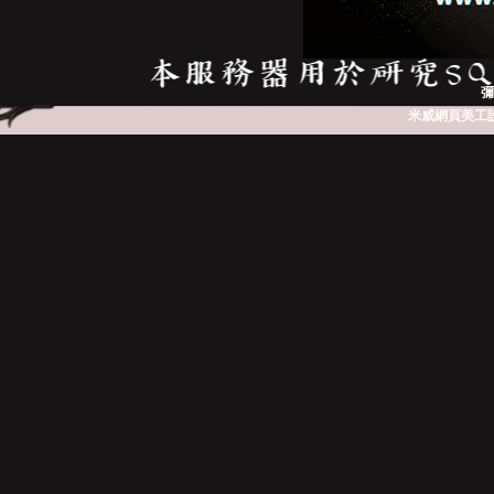
彌
米威網頁美工