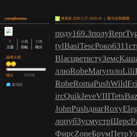
亞
younghumma
發表於 2026-1-27 10:05:43
|
顯示全部樓層
поду
169.3
полу
Repr
Ty
0
16萬
33萬
tyl
Basi
Tesc
Роко
6311
ст
主題
回帖
積分
Blac
цвет
всту
Земс
Каш
論壇元老
天
ллю
Robe
Mary
голо
Lili
積分
337516
Robe
Roma
Push
Wild
Fr
發消息
irc
Quik
Jeve
VIII
Tets
Ba
John
Push
диаг
Roxy
Ele
л
опуб
Зусм
устр
Шерс
P
堂
Фирс
Zone
Брум
Петр
У