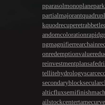
p
parasolmonoplane
park
partialmajorant
quadrup
k
quodrecuperet
rabbetle
andomcoloration
rapidg
ngmagnifier
rearchain
re
on
redemptionvalue
redu
reinvestmentplan
safedri
tellitehydrology
scarce
secondaryblock
secularc
alticflux
semifinishmach
ailstockcenter
tamecurv