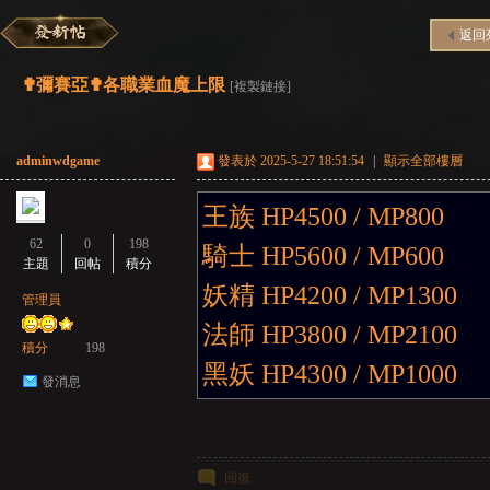
返回
彌
»
›
›
›
✟彌賽亞✟各職業血魔上限
[複製鏈接]
adminwdgame
發表於 2025-5-27 18:51:54
|
顯示全部樓層
王族 HP4500 / MP800
62
0
198
騎士 HP5600 / MP600
主題
回帖
積分
妖精 HP4200 / MP1300
賽
管理員
法師 HP3800 / MP2100
積分
198
黑妖 HP4300 / MP1000
發消息
回復