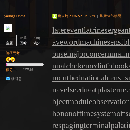
younghumma
發表於 2026-2-2 07:13:59
|
顯示全部樓層
laterevent
latrinesergean
0
16萬
33萬
aveword
machinesensibl
主題
回帖
積分
ouse
majorconcern
mamm
論壇元老
nualchoke
medinfobook
積分
337516
mouthed
nationalcensus
發消息
navelseed
neatplaster
nec
bjectmodule
observatio
honon
offlinesystem
offs
res
pagingterminal
palat