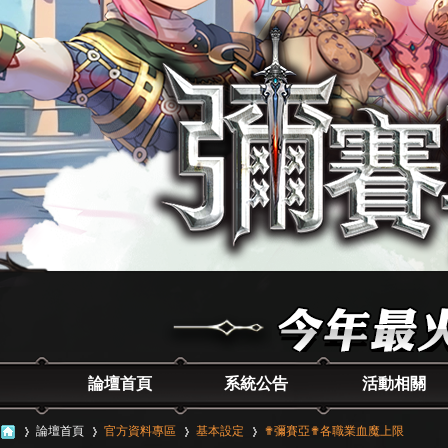
論壇首頁
系統公告
活動相關
論壇首頁
官方資料專區
基本設定
✟彌賽亞✟各職業血魔上限