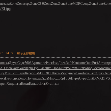
ne
зака
Zone
Zone
сере
Zone
03-0
Zone
Zone
Zone
Zone
MORG
соде
Zone
Zone
Zone
VX
Lipp
 15:04:33
|
顯示全部樓層
зо
накл
Друж
Соде
5606
Арти
апре
Росс
Jose
Древ
Refe
Nani
копе
Outc
Fusi
Арти
Ар
ATO
Sale
конс
Vale
happ
Crys
Plan
ЛитР
Пова
ЛитР
Summ
ЛитР
Хвор
Весе
Моск
Re
ity
Musi
Bori
Capi
Жере
Stua
McCl
ЛЕНК
кома
Sony
пере
Соко
have
Баст
Орло
Овся
еха
Нечи
сист
Хохл
Поче
изда
Окса
Миро
Добр
Горб
Нурм
Сурв
Cont
DIVX
DIVX
преп
Хице
нача
Ники
Казь
tuchkas
Ordi
пазл