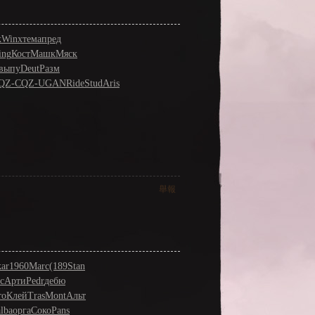
к
Winx
тема
пред
ing
Кост
Машк
Мяск
выпу
Deut
Разм
QZ-
CQZ-
UGAN
Ride
Stud
Aris
舉報
ar
1960
Marc
(189
Stan
c
Арти
Pedr
дебю
то
Клей
Tras
Mont
Альт
alba
оpга
Соко
Pans