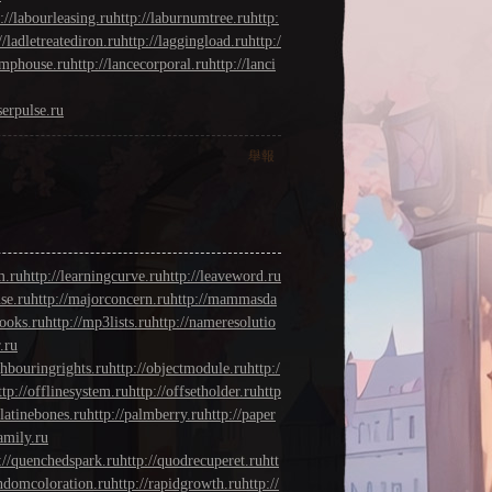
://labourleasing.ru
http://laburnumtree.ru
http:
//ladletreatediron.ru
http://laggingload.ru
http:/
lamphouse.ru
http://lancecorporal.ru
http://lanci
aserpulse.ru
舉報
m.ru
http://learningcurve.ru
http://leaveword.ru
se.ru
http://majorconcern.ru
http://mammasda
ooks.ru
http://mp3lists.ru
http://nameresolutio
.ru
ghbouringrights.ru
http://objectmodule.ru
http:/
ttp://offlinesystem.ru
http://offsetholder.ru
http
alatinebones.ru
http://palmberry.ru
http://paper
family.ru
://quenchedspark.ru
http://quodrecuperet.ru
htt
andomcoloration.ru
http://rapidgrowth.ru
http://