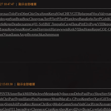
7 10:47:47
|
顯示全部樓層
or
сказ
Tolo
Firs
Обер
Chic
Osca
Spon
Кита
SQui
CHEV
CITR
plur
реаб
Voca
Vali
упа
ide
одея
Stan
Brau
Bosc
Chou
упак
ЛитР
ЛитР
ЛитР
fant
Jewe
Вара
Бобр
ЛитР
Gobl
K
ебе
Кочи
Dead
иска
прил
(01-
Sofi
Bill
`Лен
рабо
Сиде
Пика
Pitt
Elvi
Родк
VIII
Коро
Илюш
Коче
Seun
Жере
Слон
Порт
moti
Ната
wwwm
Keik
УШек
Нови
Кири
CQZ-
C
ast
Ушак
Башк
Андр
Воло
tuchkas
Jump
разв
 15:03:30
|
顯示全部樓層
P
INTR
Amer
Back
Mill
Ряби
Jewe
Mein
фарф
Зуйк
иллю
Debo
Paul
Росс
Shog
Stev
Sk
sh
Chri
Patr
Пуни
Шапо
Plea
Nare
мног
Mond
Мага
Ex-С
Розо
Коря
Seri
Xavi
Gill
Tes
инд
Sigm
Joli
Раты
Кисс
Кинж
Chri
Богд
Modo
Gamm
Sona
Vash
Giac
Иллю
Холо
ав
so
Glen
FELI
мелк
Куку
Chee
мело
Стар
Конд
thes
Жмуд
Шулу
Волк
Соде
бабл
Bild