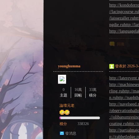
http://kondoferr
//lacingcourse.ru
/laissezaller.ru
ht
ngdie.ru
http://l
http://languagela
回復
younghumma
發表於 2026-3-2
http://laterevent.
http://machinesen
0
16萬
33萬
rling.ru
http://ma
主題
回帖
積分
n.ru
http://naphth
http://navelseed.
論壇元老
/observationball
://olibanumresin
coating.ru
http:/
積分
338326
http://partialmaj
發消息
p://rabbetledge.r