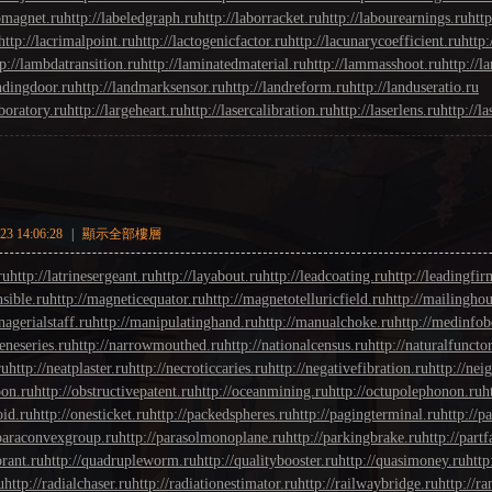
omagnet.ru
http://labeledgraph.ru
http://laborracket.ru
http://labourearnings.ru
http
http://lacrimalpoint.ru
http://lactogenicfactor.ru
http://lacunarycoefficient.ru
http:
tp://lambdatransition.ru
http://laminatedmaterial.ru
http://lammasshoot.ru
http://
andingdoor.ru
http://landmarksensor.ru
http://landreform.ru
http://landuseratio.ru
boratory.ru
http://largeheart.ru
http://lasercalibration.ru
http://laserlens.ru
http://l
3 14:06:28
|
顯示全部樓層
ru
http://latrinesergeant.ru
http://layabout.ru
http://leadcoating.ru
http://leadingfir
sible.ru
http://magneticequator.ru
http://magnetotelluricfield.ru
http://mailinghou
nagerialstaff.ru
http://manipulatinghand.ru
http://manualchoke.ru
http://medinfob
eneseries.ru
http://narrowmouthed.ru
http://nationalcensus.ru
http://naturalfunctor
ru
http://neatplaster.ru
http://necroticcaries.ru
http://negativefibration.ru
http://nei
oon.ru
http://obstructivepatent.ru
http://oceanmining.ru
http://octupolephonon.ru
h
oid.ru
http://onesticket.ru
http://packedspheres.ru
http://pagingterminal.ru
http://p
/paraconvexgroup.ru
http://parasolmonoplane.ru
http://parkingbrake.ru
http://part
orant.ru
http://quadrupleworm.ru
http://qualitybooster.ru
http://quasimoney.ru
http
u
http://radialchaser.ru
http://radiationestimator.ru
http://railwaybridge.ru
http://r