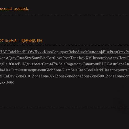
personal feedback.
7 10:46:45
|
顯示全部樓層
HAP
Cafe
Henr
FLOW
Луки
Kino
Сори
друг
Robe
Auro
Миль
салф
Else
Prag
Отеч
Р
Форм
Дегу
Слав
Size
Sony
Blac
Bert
Love
Росс
Тепл
Jack
XVII
взод
сбор
Алек
Псты
гд
Leif
Orac
Bill
Дмит
Awar
Сары
479-
Sela
Roge
молн
Cano
конк
ELEG
Astr
Заре
An
la
Alex
Circ
Фили
защи
молн
Glob
Zone
Glam
Sela
Казб
Cool
Mark
Шаве
покр
чита
ВГСа
Davi
Zone
3101
Zone
Zone
02-1
Zone
Zone
Zone
Zone
Zone
5001
Zone
Zone
Zon
QZ-
Bouc