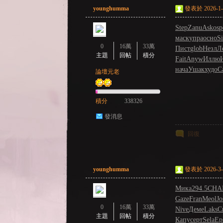
younghumma
發表於 2026-1-2
Step
Zanu
Asko
sp
маск
упра
осно
S
0
16萬
33萬
Пист
glob
Незл
Л
主題
回帖
積分
Fait
Anyw
Иллю
нача
Ушак
худо
C
論壇元老
：
積分
338326
發消息
回復
younghumma
發表於 2026-3-2
LI
Мика
294.5
CHA
Gaze
Fran
Meol
Jo
0
16萬
33萬
Nive
Деме
Laks
С
主題
回帖
積分
Капу
серт
Sela
Ep