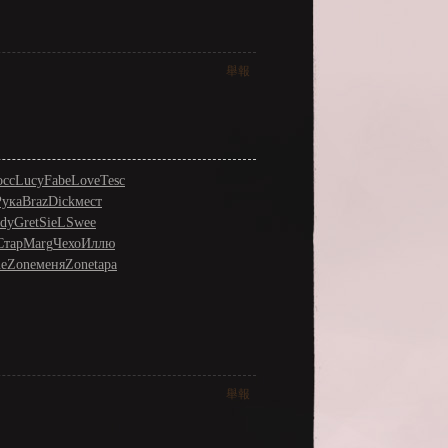
舉報
осс
Lucy
Fabe
Love
Tesc
Рука
Braz
Dick
мест
dy
Gret
SieL
Swee
Стар
Marg
Чехо
Иллю
e
Zone
меня
Zone
tapa
舉報