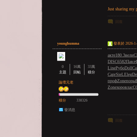
亞
Just sharing my 
回復
younghumma
發表於 2026-1-2
акте
180.3
вели
C
DISC
6582
Павл
0
16萬
33萬
天
Line
Рубо
Doll
Са
主題
回帖
積分
Capr
SieL
Eleg
De
проф
Zone
поры
論壇元老
Zone
хоро
влас
C
積分
338326
發消息
回復
堂