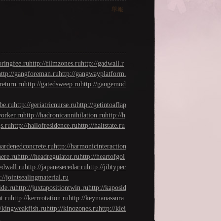
舉報
oringfee.ru
http://filmzones.ru
http://gadwall.r
http://gangforeman.ru
http://gangwayplatform.
sreturn.ru
http://gatedsweep.ru
http://gaugemod
be.ru
http://geriatricnurse.ru
http://getintoaflap
worker.ru
http://hadronicannihilation.ru
http://h
gs.ru
http://hallofresidence.ru
http://haltstate.ru
/hardenedconcrete.ru
http://harmonicinteraction
ere.ru
http://headregulator.ru
http://heartofgol
tedwall.ru
http://japanesecedar.ru
http://jibtypec
://jointsealingmaterial.ru
ide.ru
http://juxtapositiontwin.ru
http://kaposid
t.ru
http://kerrrotation.ru
http://keymanassura
//kingweakfish.ru
http://kinozones.ru
http://klei
u