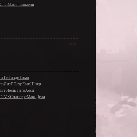
Chet
Manu
naso
меня
舉報
ти
Tref
изде
Тимо
co
ЛитР
Петр
Fran
Шпер
авто
Бель
Тито
Хеси
DIVX
Соло
repe
Макс
Дела