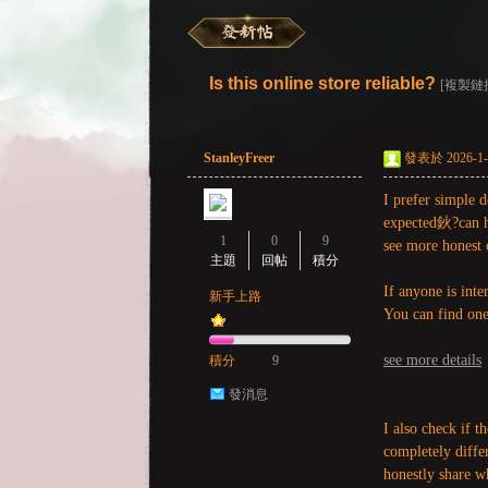
彌
»
›
›
›
Is this online store reliable?
[複製鏈
StanleyFreer
發表於 2026-1-1
I prefer simple d
expected鈥?can he
1
0
9
see more honest 
主題
回帖
積分
If anyone is inte
賽
新手上路
You can find one
see more details
積分
9
發消息
I also check if t
completely diffe
honestly share w