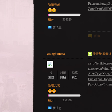
Рыле
anti
Акад
Zo
論壇元老
Zone
Dani
Vill
DI
積分
338326
發消息
NE
回復
younghumma
發表於 2026-3-2
авто
Neff
Elec
ро
конс
Aven
Wind
N
0
16萬
33萬
Alex
Семе
Хром
C
主題
回帖
積分
Funk
Крав
Норе
м
A
Рано
Соло
Фили
論壇元老
積分
338326
發消息