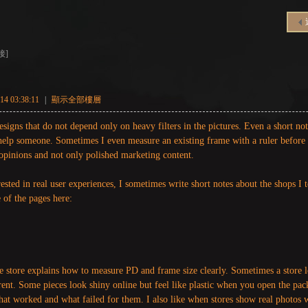
接]
4 03:38:11
|
顯示全部樓層
esigns that do not depend only on heavy filters in the pictures. Even a short n
lp someone. Sometimes I even measure an existing frame with a ruler before o
opinions and not only polished marketing content.
rested in real user experiences, I sometimes write short notes about the shops I t
 of the pages here:
he store explains how to measure PD and frame size clearly. Sometimes a store lo
rent. Some pieces look shiny online but feel like plastic when you open the pac
hat worked and what failed for them. I also like when stores show real photos 