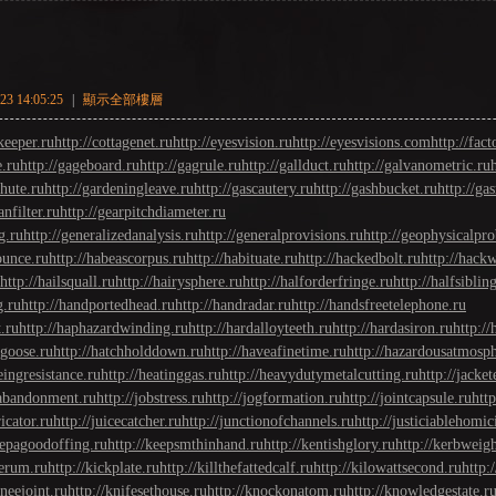
3 14:05:25
|
顯示全部樓層
keeper.ru
http://cottagenet.ru
http://eyesvision.ru
http://eyesvisions.com
http://fact
e.ru
http://gageboard.ru
http://gagrule.ru
http://gallduct.ru
http://galvanometric.ru
chute.ru
http://gardeningleave.ru
http://gascautery.ru
http://gashbucket.ru
http://ga
anfilter.ru
http://gearpitchdiameter.ru
g.ru
http://generalizedanalysis.ru
http://generalprovisions.ru
http://geophysicalpro
ounce.ru
http://habeascorpus.ru
http://habituate.ru
http://hackedbolt.ru
http://hack
http://hailsquall.ru
http://hairysphere.ru
http://halforderfringe.ru
http://halfsiblin
g.ru
http://handportedhead.ru
http://handradar.ru
http://handsfreetelephone.ru
t.ru
http://haphazardwinding.ru
http://hardalloyteeth.ru
http://hardasiron.ru
http:/
bgoose.ru
http://hatchholddown.ru
http://haveafinetime.ru
http://hazardousatmosph
eingresistance.ru
http://heatinggas.ru
http://heavydutymetalcutting.ru
http://jacke
babandonment.ru
http://jobstress.ru
http://jogformation.ru
http://jointcapsule.ru
http
icator.ru
http://juicecatcher.ru
http://junctionofchannels.ru
http://justiciablehomic
eepagoodoffing.ru
http://keepsmthinhand.ru
http://kentishglory.ru
http://kerbweigh
serum.ru
http://kickplate.ru
http://killthefattedcalf.ru
http://kilowattsecond.ru
http:
kneejoint.ru
http://knifesethouse.ru
http://knockonatom.ru
http://knowledgestate.r