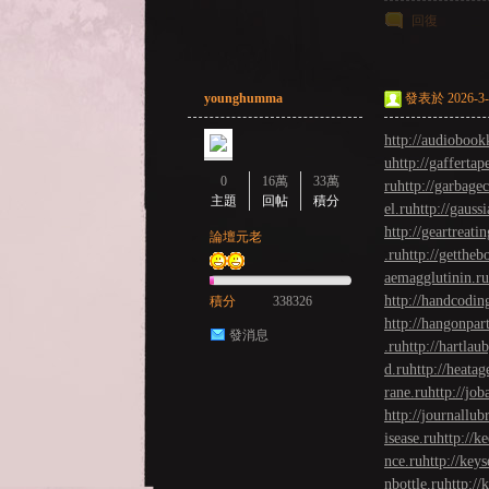
回復
GE
younghumma
發表於 2026-3-2
http://audiobook
u
http://gaffertap
0
16萬
33萬
ru
http://garbage
主題
回帖
積分
el.ru
http://gaussi
http://geartreatin
論壇元老
.ru
http://gettheb
aemagglutinin.ru
http://handcodin
積分
338326
http://hangonpar
發消息
.ru
http://hartlau
d.ru
http://heatag
rane.ru
http://jo
http://journallubr
isease.ru
http://k
nce.ru
http://key
nbottle.ru
http://