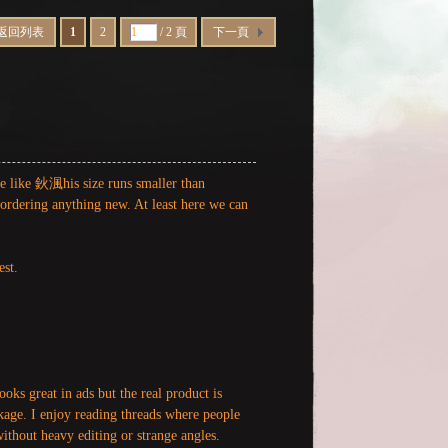
返回列表
1
2
/ 2 頁
下一頁
ote like 鈥渢his size runs smaller than
rdering anything new. At least here we can
est.
oks great in ads but the real product is
kage. I enjoy reading threads where people
without heavy editing or strange angles.