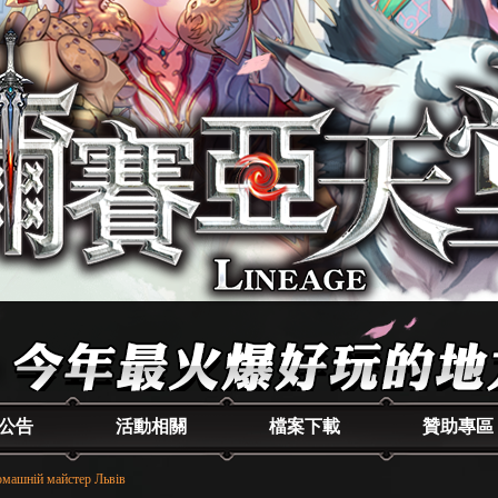
公告
活動相關
檔案下載
贊助專區
машній майстер Львів