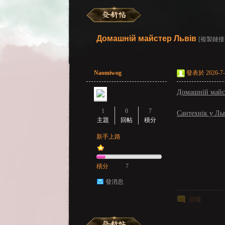
彌
»
›
›
›
Домашній майстер Львів
[複製鏈接
Naomiwog
發表於 2026-7-9
Домашній майс
1
0
7
Сантехнік у Ль
主題
回帖
積分
賽
新手上路
積分
7
發消息
回復