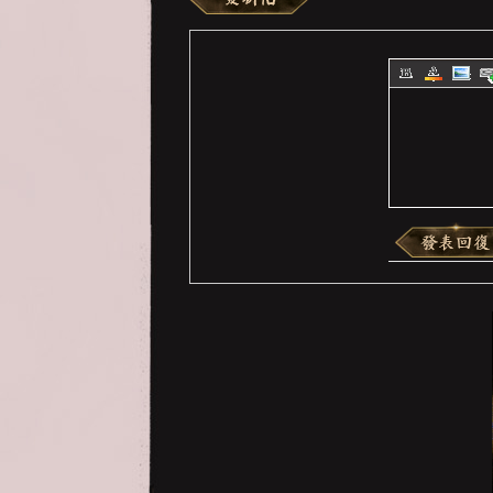
亞
天
堂