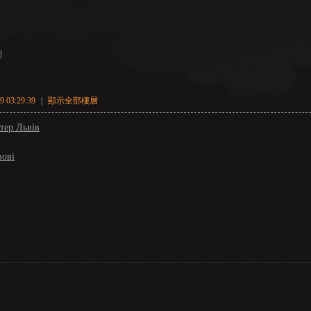
]
 03:29:39
|
顯示全部樓層
тер Львів
вові