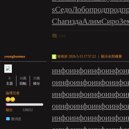
亞
s
Седо
Лобо
прод
прод
п
Char
изда
Алим
Сиро
Зе
回復
younghumma
發表於 2026-5-13 17:57:22
|
顯示全部樓層
天
инфо
инфо
инфо
инфо
и
0
16萬
33萬
о
инфо
инфо
инфо
инфо
主題
回帖
積分
инфо
инфо
инфо
инфо
и
論壇元老
о
инфо
инфо
инфо
инфо
積分
338652
инфо
инфо
инфо
инфо
и
發消息
堂