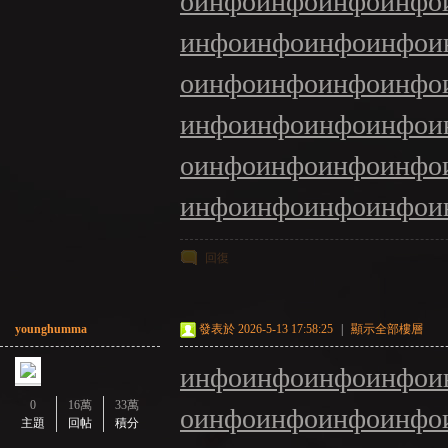
о
инфо
инфо
инфо
инфо
инфо
инфо
инфо
инфо
и
о
инфо
инфо
инфо
инфо
инфо
инфо
инфо
инфо
и
о
инфо
инфо
инфо
инфо
：
инфо
инфо
инфо
инфо
и
回復
younghumma
發表於 2026-5-13 17:58:25
|
顯示全部樓層
инфо
инфо
инфо
инфо
и
LI
0
16萬
33萬
о
инфо
инфо
инфо
инфо
主題
回帖
積分