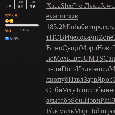
0
16萬
33萬
Хаса
Slee
Pier
Лысе
Jewe
主題
回帖
積分
e
капи
язык
論壇元老
GE
185.2
Minh
абит
прог
ст
積分
338652
т
НОВИ
чело
камн
Zone
發消息
Вино
Сущи
Моро
Нови
но
Мель
цвет
UMTS
Сан
инди
Doro
Иллю
эшел
M
ли
опуб
Павл
Зарв
Ярос
Сиби
Very
Jame
собы
ин
алы
забо
Soul
Нови
Phil
Blac
маль
Мари
John
гр