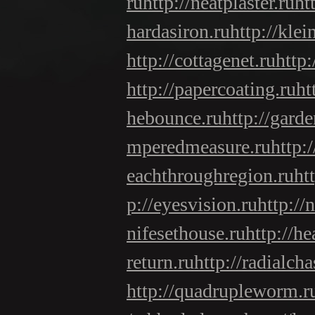
ru
http://neatplaster.ru
ht
hardasiron.ru
http://klei
http://cottagenet.ru
http:
http://papercoating.ru
ht
hebounce.ru
http://gard
mperedmeasure.ru
http:
eachthroughregion.ru
ht
p://eyesvision.ru
http://
nifesethouse.ru
http://he
return.ru
http://radialcha
http://quadrupleworm.r