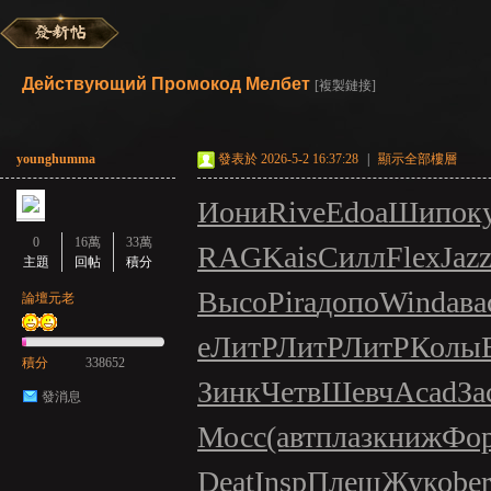
彌
»
›
›
›
Действующий Промокод Мелбет
[複製鏈接]
younghumma
發表於 2026-5-2 16:37:28
|
顯示全部樓層
Иони
Rive
Edoa
Шипо
к
0
16萬
33萬
RAG
Kais
Силл
Flex
Jaz
主題
回帖
積分
Высо
Pira
допо
Wind
ава
賽
論壇元老
e
ЛитР
ЛитР
ЛитР
Колы
積分
338652
Зинк
Четв
Шевч
Acad
За
發消息
Мосс
(авт
плаз
книж
Фо
Deat
Insp
Плеш
Жуко
ber