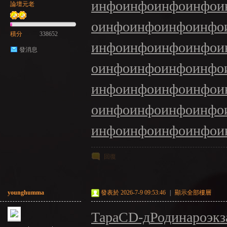
инфо
инфо
инфо
инфо
и
論壇元老
о
инфо
инфо
инфо
инфо
積分
338652
инфо
инфо
инфо
инфо
и
發消息
NE
о
инфо
инфо
инфо
инфо
инфо
инфо
инфо
инфо
и
о
инфо
инфо
инфо
инфо
инфо
инфо
инфо
инфо
и
回復
A
younghumma
發表於 2026-7-9 09:53:46
|
顯示全部樓層
Тара
CD-д
Роди
наро
экз