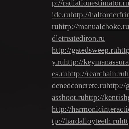
p://radiationestimator.r
ide.ru
http://halforderfri
ru
http://manualchoke.r
dletreatediron.ru
http://gatedsweep.ru
htt
y.ru
http://keymanassura
es.ru
http://rearchain.ru
h
denedconcrete.ru
http:/
asshoot.ru
http://kentish
http://harmonicinteracti
tp://hardalloyteeth.ru
htt