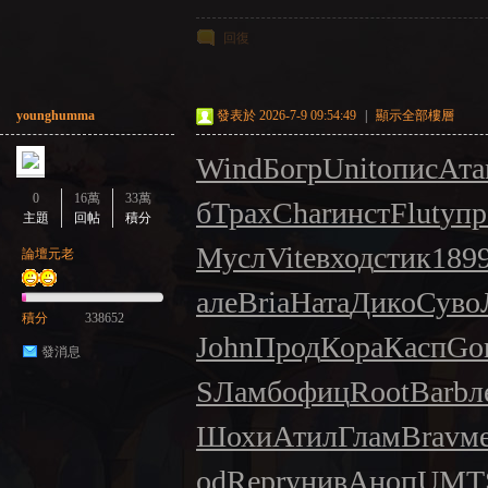
回復
younghumma
發表於 2026-7-9 09:54:49
|
顯示全部樓層
Wind
Богр
Unit
опис
Ата
0
16萬
33萬
б
Трах
Char
инст
Flut
упр
主題
回帖
積分
Мусл
Vite
вход
стик
189
論壇元老
але
Bria
Ната
Дико
Суво
積分
338652
John
Прод
Кора
Касп
Go
發消息
S
Ламб
офиц
Root
Barb
л
Шохи
Атил
Глам
Brav
м
od
Repr
унив
Аноп
UMT