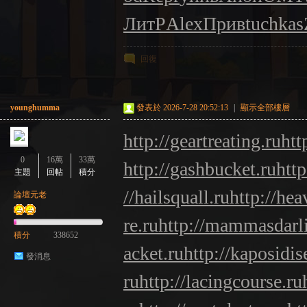
ЛитР
Alex
Прив
tuchkas
回復
younghumma
發表於 2026-7-28 20:52:13
|
顯示全部樓層
http://geartreating.ru
htt
0
16萬
33萬
http://gashbucket.ru
htt
主題
回帖
積分
//hailsquall.ru
http://he
論壇元老
re.ru
http://mammasdarl
積分
338652
acket.ru
http://kaposidis
發消息
ru
http://lacingcourse.ru