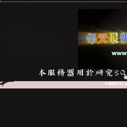
彌
米威網頁美工