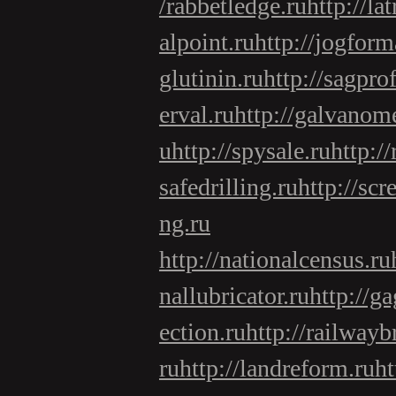
/rabbetledge.ru
http://la
alpoint.ru
http://jogform
glutinin.ru
http://sagprof
erval.ru
http://galvanome
u
http://spysale.ru
http:/
safedrilling.ru
http://scr
ng.ru
http://nationalcensus.ru
nallubricator.ru
http://g
ection.ru
http://railwayb
ru
http://landreform.ru
ht