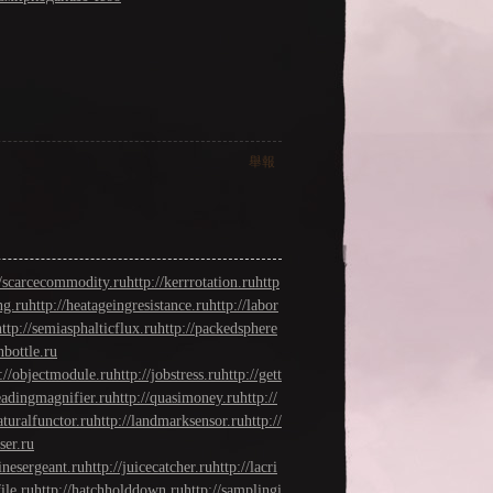
舉報
//scarcecommodity.ru
http://kerrrotation.ru
http
ng.ru
http://heatageingresistance.ru
http://labor
http://semiasphalticflux.ru
http://packedsphere
nbottle.ru
://objectmodule.ru
http://jobstress.ru
http://gett
readingmagnifier.ru
http://quasimoney.ru
http://
aturalfunctor.ru
http://landmarksensor.ru
http://
ser.ru
rinesergeant.ru
http://juicecatcher.ru
http://lacri
ile.ru
http://hatchholddown.ru
http://samplingi