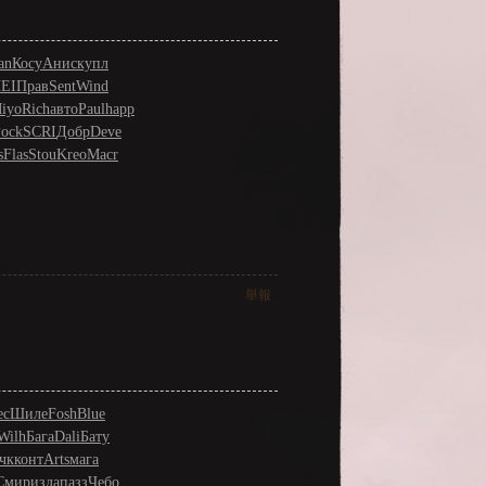
an
Косу
Анис
купл
EI
Прав
Sent
Wind
iyo
Rich
авто
Paul
happ
ock
SCRI
Добр
Deve
s
Flas
Stou
Kreo
Macr
舉報
ec
Шиле
Fosh
Blue
Wilh
Бага
Dali
Бату
чк
конт
Arts
мага
Смир
изда
пазз
Чебо