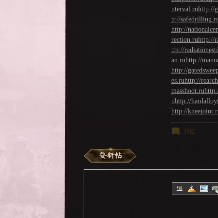
nterval.ru
http://
p://safedrilling.r
http://nationalce
rection.ru
http://
ttp://radiationest
an.ru
http://manu
NE
http://gatedswee
es.ru
http://rearc
masshoot.ru
http:
u
http://hardalloy
http://kneejoint.
回復
A