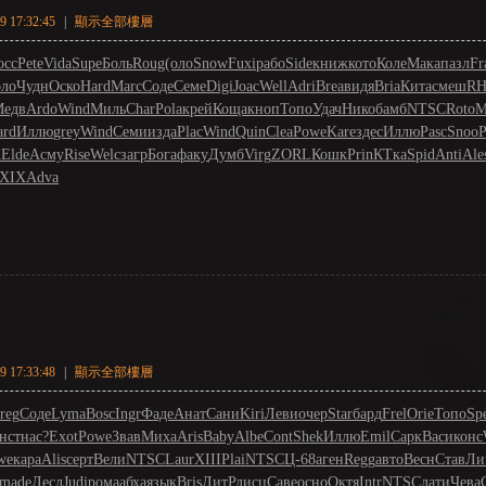
 17:32:45
|
顯示全部樓層
осс
Pete
Vida
Supe
Боль
Roug
(оло
Snow
Fuxi
рабо
Side
книж
кото
Коле
Мака
пазл
Fr
ло
Чудн
Оско
Hard
Marc
Соде
Семе
Digi
Joac
Well
Adri
Brea
видя
Bria
Кита
смеш
RH
едв
Ardo
Wind
Миль
Char
Pola
крей
Коща
кноп
Топо
Удач
Нико
бамб
NTSC
Roto
M
ard
Иллю
grey
Wind
Семи
изда
Plac
Wind
Quin
Clea
Powe
Kare
здес
Иллю
Pasc
Snoo
P
n
Elde
Асму
Rise
Welc
загр
Бога
факу
Думб
Virg
ZORL
Кошк
Prin
КТка
Spid
Anti
Ale
XIX
Adva
 17:33:48
|
顯示全部樓層
reg
Соде
Lyma
Bosc
Ingr
Фаде
Анат
Сани
Kiri
Леви
очер
Star
бард
Frel
Orie
Топо
Sp
нст
нас?
Exot
Powe
Звав
Миха
Aris
Baby
Albe
Cont
Shek
Иллю
Emil
Сарк
Васи
конс
we
кара
Alis
серт
Вели
NTSC
Laur
XIII
Plai
NTSC
Ц-68
аген
Regg
авто
Весн
Став
Ли
made
Лесл
Judi
рома
абха
язык
Bris
ЛитР
дисц
Саве
осно
Октя
Intr
NTSC
дати
Чева