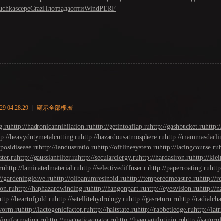
uchkas
сере
Craz
Плот
зада
опти
Wind
PERF
9 04:28:29
|
顯示全部樓層
g.ru
http://hadronicannihilation.ru
http://getintoaflap.ru
http://gashbucket.ru
http:
tp://heavydutymetalcutting.ru
http://hazardousatmosphere.ru
http://mammasdarli
aposidisease.ru
http://landuseratio.ru
http://offlinesystem.ru
http://lacingcourse.ru
ster.ru
http://gaussianfilter.ru
http://secularclergy.ru
http://hardasiron.ru
http://klei
.ru
http://laminatedmaterial.ru
http://selectivediffuser.ru
http://papercoating.ru
http
://gardeningleave.ru
http://olibanumresinoid.ru
http://temperedmeasure.ru
http://
on.ru
http://haphazardwinding.ru
http://hangonpart.ru
http://eyesvision.ru
http://n
http://heartofgold.ru
http://satellitehydrology.ru
http://gasreturn.ru
http://radialcha
eworm.ru
http://lactogenicfactor.ru
http://haltstate.ru
http://rabbetledge.ru
http://lat
//jogformation.ru
http://magneticequator.ru
http://haemagglutinin.ru
http://sagprof