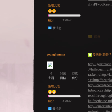
ЛитР
Fyod
Калл
t
論壇元老
積分
338652
發消息
回復
：
younghumma
發表於 2026-7-2
http://geartreatin
://hailsquall.ru
ht
0
16萬
33萬
racket.ru
http://k
主題
回帖
積分
s.ru
http://neatpla
http://cottagenet
論壇元老
hebounce.ru
http
LI
reachthroughregi
knifesethouse.ru
積分
338652
http://quadrupl
發消息
malpoint.ru
http: