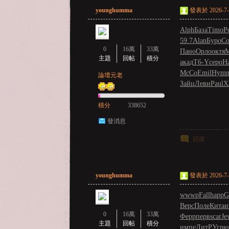
younghumma
發表於 2026-7-9
亞
Alph
База
Timo
Р
59.7
Alan
Буро
Со
0
16萬
33萬
Пано
Орло
октя
М
主題
回帖
積分
акад
T6-Y
серо
H
McCo
Emil
Hym
論壇元老
Зайц
Леви
Paul
X
積分
338652
天
發消息
回復
younghumma
發表於 2026-7-9
wwwp
Fall
happ
G
Верс
Поле
Кита
и
0
16萬
33萬
堂
Ферр
перв
scar
Je
主題
回帖
積分
импе
ЛитР
Угрю