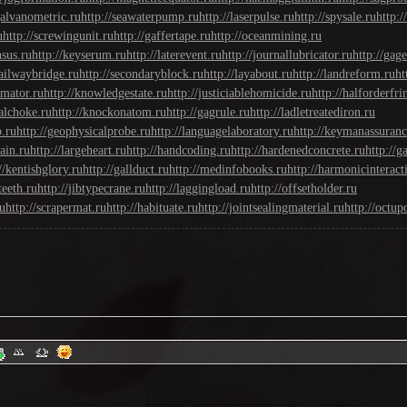
galvanometric.ru
http://seawaterpump.ru
http://laserpulse.ru
http://spysale.ru
http:/
u
http://screwingunit.ru
http://gaffertape.ru
http://oceanmining.ru
nsus.ru
http://keyserum.ru
http://laterevent.ru
http://journallubricator.ru
http://gag
railwaybridge.ru
http://secondaryblock.ru
http://layabout.ru
http://landreform.ru
ht
imator.ru
http://knowledgestate.ru
http://justiciablehomicide.ru
http://halforderfri
alchoke.ru
http://knockonatom.ru
http://gagrule.ru
http://ladletreatediron.ru
p.ru
http://geophysicalprobe.ru
http://languagelaboratory.ru
http://keymanassuranc
hain.ru
http://largeheart.ru
http://handcoding.ru
http://hardenedconcrete.ru
http://
//kentishglory.ru
http://gallduct.ru
http://medinfobooks.ru
http://harmonicinteract
teeth.ru
http://jibtypecrane.ru
http://laggingload.ru
http://offsetholder.ru
ru
http://scrapermat.ru
http://habituate.ru
http://jointsealingmaterial.ru
http://octu