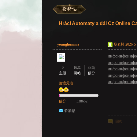
彌
»
›
›
›
Hráci Automaty a dál Cz Online C
younghumma
發表於 2026-5-1
инфо
инфо
инфо
инфо
инфо
инфо
0
16萬
33萬
инфо
инфо
инфо
主題
回帖
積分
инфо
инфо
инфо
инфо
инфо
инфо
賽
論壇元老
積分
338652
發消息
回復