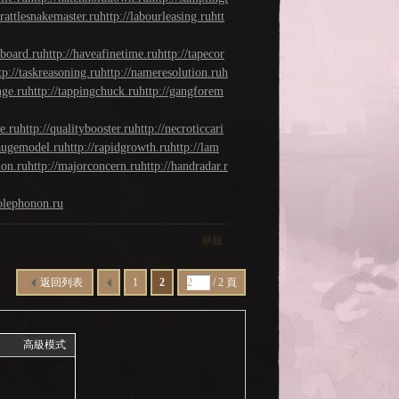
/rattlesnakemaster.ru
http://labourleasing.ru
htt
eboard.ru
http://haveafinetime.ru
http://tapecor
tp://taskreasoning.ru
http://nameresolution.ru
h
nge.ru
http://tappingchuck.ru
http://gangforem
e.ru
http://qualitybooster.ru
http://necroticcari
gaugemodel.ru
http://rapidgrowth.ru
http://lam
ion.ru
http://majorconcern.ru
http://handradar.r
polephonon.ru
舉報
返回列表
1
2
/ 2 頁
高級模式