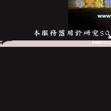
彌
米威網頁美工