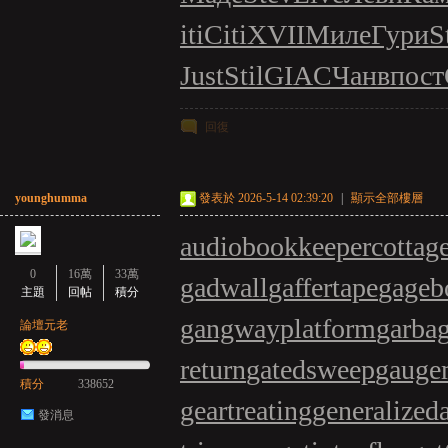
iti
Citi
XVII
Миле
Гури
S
Just
Stil
GIAC
Чанв
пост
回復
younghumma
發表於 2026-5-14 02:39:20
|
顯示全部樓層
audiobookkeeper
cottag
0
16萬
33萬
gadwall
gaffertape
gageb
主題
回帖
積分
gangwayplatform
garba
論壇元老
return
gatedsweep
gauge
積分
338652
geartreating
generalized
發消息