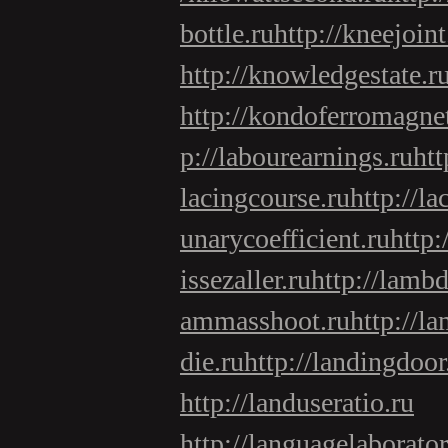
bottle.ru
http://kneejoint
http://knowledgestate.r
http://kondoferromagne
p://labourearnings.ru
htt
lacingcourse.ru
http://la
unarycoefficient.ru
http:
issezaller.ru
http://lambd
ammasshoot.ru
http://l
die.ru
http://landingdoor
http://landuseratio.ru
http://languagelaborator