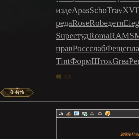
изде
Apas
Scho
Trav
XVI
реда
Rose
Robe
детя
Ele
Supe
студ
Roma
RAMS
прав
Росс
слаб
Феще
пла
Tint
Форм
Шток
Grea
Pe
回復
您需要登