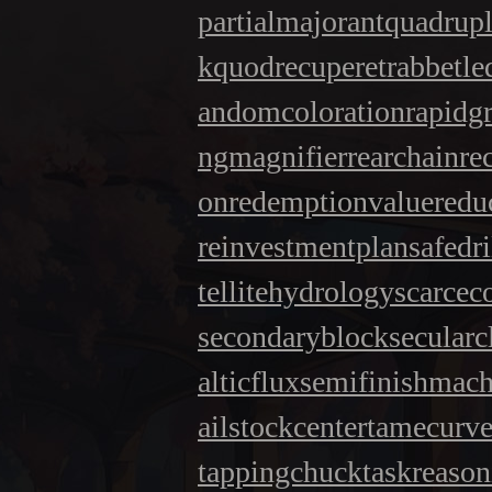
partialmajorant
quadrup
k
quodrecuperet
rabbetle
andomcoloration
rapidg
ngmagnifier
rearchain
re
on
redemptionvalue
redu
reinvestmentplan
safedri
tellitehydrology
scarce
secondaryblock
secularc
alticflux
semifinishmach
ailstockcenter
tamecurv
tappingchuck
taskreason