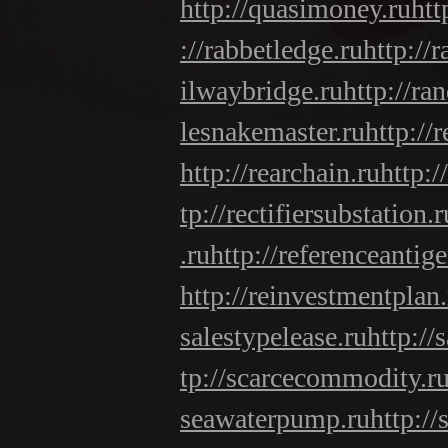
http://quasimoney.ru
htt
://rabbetledge.ru
http://r
ilwaybridge.ru
http://ra
lesnakemaster.ru
http://
http://rearchain.ru
http:/
tp://rectifiersubstation.r
.ru
http://referenceantige
http://reinvestmentplan.
salestypelease.ru
http://
tp://scarcecommodity.r
seawaterpump.ru
http:/