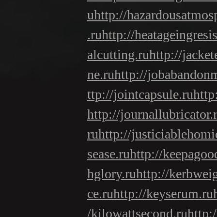
u
http://hazardousatmos
.ru
http://heatageingresi
alcutting.ru
http://jacke
ne.ru
http://jobabandon
ttp://jointcapsule.ru
http
http://journallubricator.
ru
http://justiciablehomi
sease.ru
http://keepagoo
hglory.ru
http://kerbwei
ce.ru
http://keyserum.ru
/kilowattsecond.ru
http: