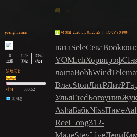
回復
younghumma
發表於 2026-5-3 01:20:25
|
顯示全部樓層
пазл
Sele
Сева
Book
кон
0
16萬
33萬
YO
Mich
Хорв
проф
Cla
主題
回帖
積分
лоша
Bobb
Wind
Tele
ma
論壇元老
Влас
Ston
ЛитР
ЛитР
Га
積分
338652
Улья
Fred
Бого
унив
Жук
發消息
Asha
Бабк
Niss
Пиме
Aa
Reel
Long
312-
Маде
Stev
Live
Леви
Ка