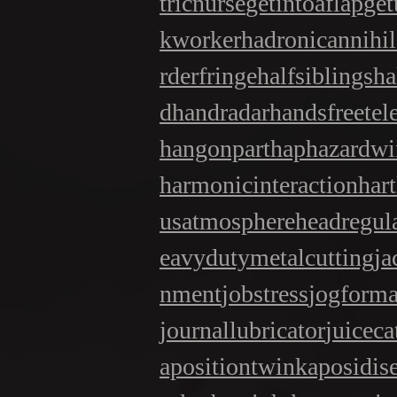
tricnurse
getintoaflap
get
kworker
hadronicannihil
rderfringe
halfsiblings
ha
d
handradar
handsfreetel
hangonpart
haphazardwi
harmonicinteraction
har
usatmosphere
headregul
eavydutymetalcutting
ja
nment
jobstress
jogforma
journallubricator
juiceca
apositiontwin
kaposidis