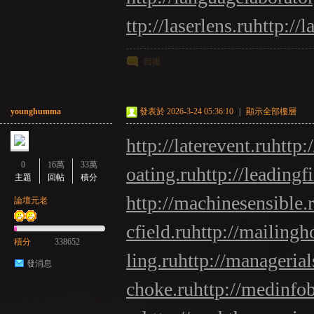
ttp://laserlens.ru
http://l
回復
younghumma
發表於 2026-3-24 05:36:10
|
顯示全部樓層
http://laterevent.ru
http:
0
16萬
33萬
oating.ru
http://leadingf
主題
回帖
積分
http://machinesensible.
論壇元老
cfield.ru
http://mailingh
積分
338652
ling.ru
http://managerials
發消息
choke.ru
http://medinfo