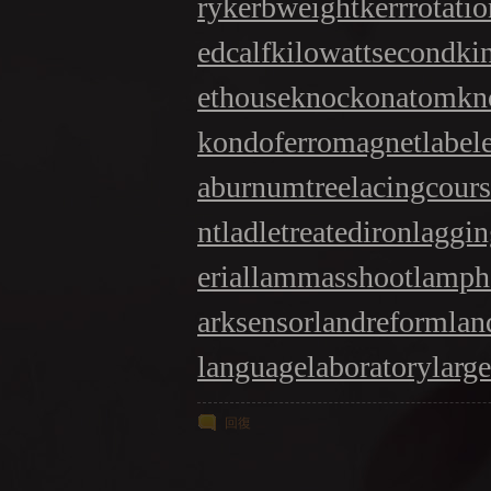
ry
kerbweight
kerrrotati
edcalf
kilowattsecond
ki
ethouse
knockonatom
kn
kondoferromagnet
label
aburnumtree
lacingcour
nt
ladletreatediron
laggin
erial
lammasshoot
lamph
arksensor
landreform
lan
languagelaboratory
larg
回復