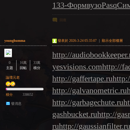
133-
Форм
вузо
Pasq
Си
回復
younghumma
發表於 2026-3-24 05:35:07
|
顯示全部樓層
http://audiobookkeeper.
0
16萬
33萬
yesvisions.com
http://fa
主題
回帖
積分
http://gaffertape.ru
http:
論壇元老
http://galvanometric.ru
積分
338652
http://garbagechute.ru
ht
發消息
gashbucket.ru
http://gas
ru
http://gaussianfilter.r