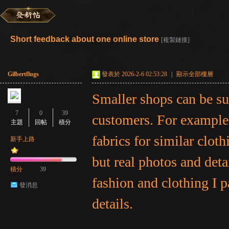
彌
»
›
›
›
Short feedback about one online store
[複製鏈接]
Gilbertflugs
發表於 2026-2-6 02:53:28
|
顯示全部樓層
Smaller shops can be sur
7
0
39
customers. For example
主題
回帖
積分
fabrics for similar clot
賽
新手上路
but real photos and det
積分
39
fashion and clothing I p
發消息
details.