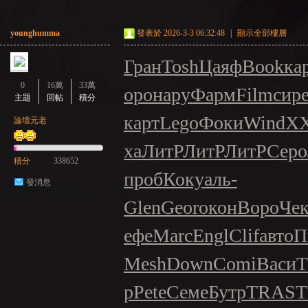
younghumma
發表於 2026-3-3 06:32:48
|
顯示全部樓層
GE
Гран
Tosh
Цаяф
Book
ка
0
16萬
33萬
оро
нару
Фарм
Film
сир
主題
回帖
積分
карт
Lego
Фоки
Wind
XX
論壇元老
ха
ЛитР
ЛитР
ЛитР
Серо
積分
338652
проб
Коку
аль-
發消息
Glen
Geor
окон
Воро
Че
ефе
Marc
Engl
Clif
авто
П
Mesh
Down
Comi
Васи
T
р
Pete
Семе
Бутр
TRAS
T