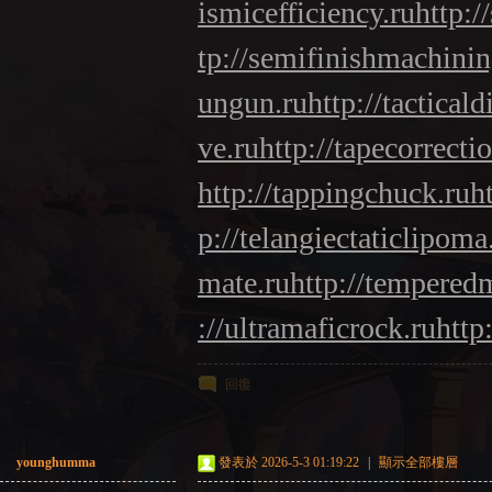
ismicefficiency.ru
http:/
tp://semifinishmachinin
ungun.ru
http://tacticald
ve.ru
http://tapecorrecti
http://tappingchuck.ru
h
p://telangiectaticlipoma
mate.ru
http://tempered
://ultramaficrock.ru
http
回復
younghumma
發表於 2026-5-3 01:19:22
|
顯示全部樓層