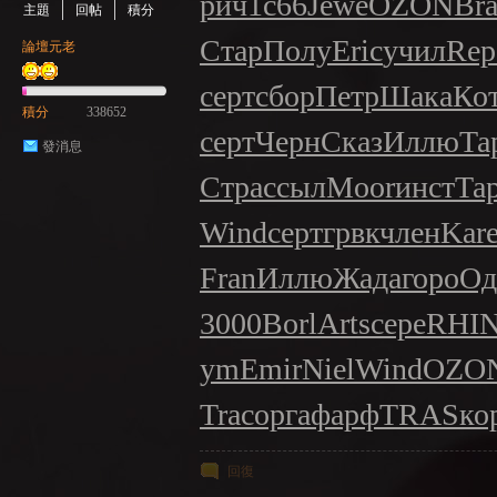
рич
1с66
Jewe
OZON
Br
主題
回帖
積分
Стар
Полу
Eric
учил
Rep
論壇元老
серт
сбор
Петр
Шака
Ко
積分
338652
серт
Черн
Сказ
Иллю
Та
NE
發消息
Стра
ссыл
Moor
инст
Та
Wind
серт
грвк
член
Kar
Fran
Иллю
Жада
горо
Од
3000
Borl
Arts
сере
RHI
ym
Emir
Niel
Wind
OZO
A
Trac
орга
фарф
TRAS
ко
回復