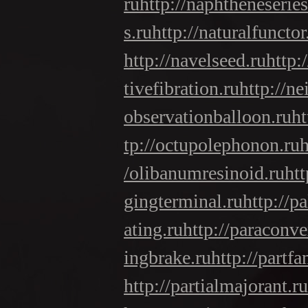
ru
http://naphtheneseries
s.ru
http://naturalfunctor
http://navelseed.ru
http:
tivefibration.ru
http://ne
observationballoon.ru
ht
tp://octupolephonon.ru
h
/olibanumresinoid.ru
htt
gingterminal.ru
http://p
ating.ru
http://paraconv
ingbrake.ru
http://partfa
http://partialmajorant.ru