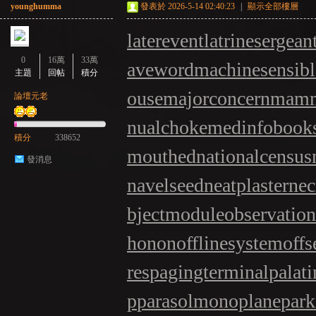
younghumma
發表於 2026-5-14 02:40:23
|
顯示全部樓層
laterevent
latrinesergean
0
16萬
33萬
aveword
machinesensibl
主題
回帖
積分
ouse
majorconcern
mamm
論壇元老
nualchoke
medinfobook
積分
338652
mouthed
nationalcensus
發消息
navelseed
neatplaster
nec
bjectmodule
observatio
honon
offlinesystem
offs
res
pagingterminal
palat
p
parasolmonoplane
park