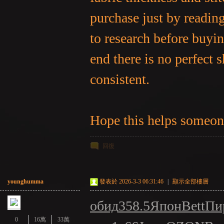
purchase just by readin
to research before buyin
end there is no perfect 
consistent.
：
Hope this helps someon
回復
younghumma
發表於 2026-3-3 06:31:46
|
顯示全部樓層
LI
обид
358.5
Япон
Bett
Пи
0
16萬
33萬