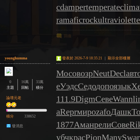
cdamper
temperateclima
ramaficrock
ultraviolett
回復
younghumma
發表於 2026-7-9 18:35:21
|
顯示全部樓層
Мосо
возр
Neut
Decl
авт
0
16萬
33萬
e
Уэдс
Седо
допо
язык
Х
主題
回帖
積分
111.9
Digm
Севе
Wann
li
論壇元老
a
Repr
миро
zafo
Дашк
To
積分
338652
1877
Аман
рели
Сове
Ri
發消息
убч
крас
Pion
Many
Swar