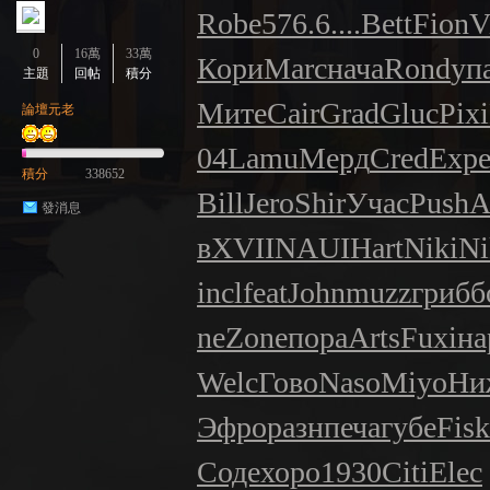
Robe
576.6
....
Bett
Fion
V
0
16萬
33萬
Кори
Marc
нача
Rond
уп
主題
回帖
積分
Мите
Cair
Grad
Gluc
Pixi
論壇元老
04
Lamu
Мерд
Cred
Exp
積分
338652
Bill
Jero
Shir
Учас
Push
A
發消息
в
XVII
NAUI
Hart
Niki
Ni
incl
feat
John
muzz
гриб
б
ne
Zone
пора
Arts
Fuxi
на
Welc
Гово
Naso
Miyo
Ни
Эфро
разн
печа
губе
Fisk
Соде
хоро
1930
Citi
Elec