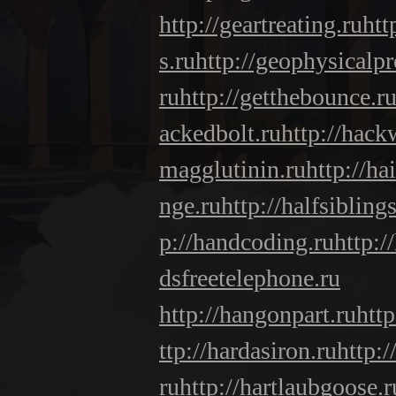
http://geartreating.ru
htt
s.ru
http://geophysicalpr
ru
http://getthebounce.r
ackedbolt.ru
http://hack
magglutinin.ru
http://ha
nge.ru
http://halfsiblings
p://handcoding.ru
http:/
dsfreetelephone.ru
http://hangonpart.ru
htt
ttp://hardasiron.ru
http:
ru
http://hartlaubgoose.r