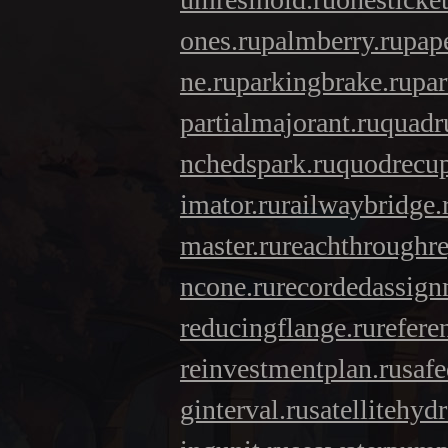
ones.ru
palmberry.ru
pap
ne.ru
parkingbrake.ru
par
partialmajorant.ru
quadr
nchedspark.ru
quodrecup
imator.ru
railwaybridge.
master.ru
reachthroughre
ncone.ru
recordedassign
reducingflange.ru
refere
reinvestmentplan.ru
safe
ginterval.ru
satellitehyd