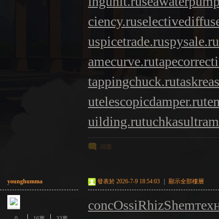
ingunit.ru
seawaterpump
ciency.ru
selectivediffuse
u
spicetrade.ru
spysale.ru
amecurve.ru
tapecorrect
tappingchuck.ru
taskrea
u
telescopicdamper.ru
te
uilding.ru
tuchkas
ultram
回復
younghumma
發表於 2026-7-9 18:54:03
|
顯示全部樓層
conc
Ossi
Rhiz
Shem
тех
0
16萬
33萬