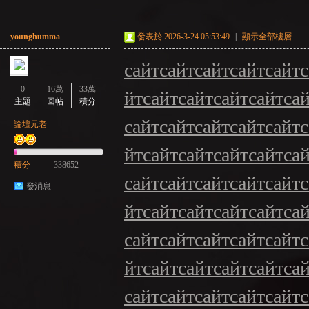
younghumma
發表於 2026-3-24 05:53:49
|
顯示全部樓層
сайт
сайт
сайт
сайт
сайт
с
0
16萬
33萬
йт
сайт
сайт
сайт
сайт
са
主題
回帖
積分
сайт
сайт
сайт
сайт
сайт
с
論壇元老
йт
сайт
сайт
сайт
сайт
са
積分
338652
сайт
сайт
сайт
сайт
сайт
с
發消息
йт
сайт
сайт
сайт
сайт
са
сайт
сайт
сайт
сайт
сайт
с
йт
сайт
сайт
сайт
сайт
са
сайт
сайт
сайт
сайт
сайт
с