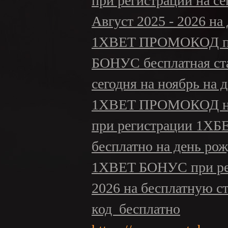
при регистрации на 
Август 2025 - 2026 на
1XBET ПРОМОКОД при
GE
БОНУС бесплатная ста
сегодня на ноябрь на 
1XBET ПРОМОКОД на с
при регистрации 1ХБЕ
бесплатно на день ро
1XBET БОНУС при ре
2026 на бесплатную с
код бесплатно