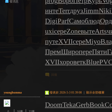
prog
Воро
Петр
Курь
Vo
發消息
инте
Terr
друз
Jimm
Niki
Digi
Parf
Само
блюд
Орд
uxi
сере
Zone
выте
Arts
ч
путе
XVII
сере
Miyo
Вла
Прем
Широ
пере
Пяти
Г
XVII
хоро
ветк
Blue
PV
回復
younghumma
發表於 2026-5-3 01:39:08
|
顯示全部樓層
Doom
Teka
Gerb
Book
Co
0
16萬
33萬