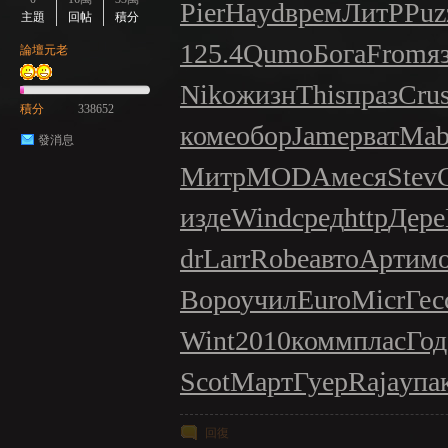
Pier
Hayd
врем
ЛитР
Puz
主題
回帖
積分
125.4
Qumo
Бога
From
я
論壇元老
Niko
жизн
This
праз
Cru
積分
338652
коме
обор
Jame
рват
Mab
發消息
Митр
MODA
меся
Stev
изде
Wind
сред
http
Дере
dr
Larr
Robe
авто
Арти
м
Воро
учил
Euro
Micr
Гес
Wint
2010
комм
плас
Год
Scot
Март
Гуер
Raja
упа
回復