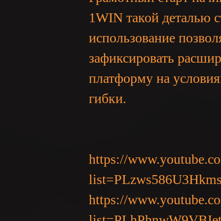
1WІN такой деталью с
использование позвол
зафиксировать расшир
платформу на условия
：
гибки.
https://www.youtube.co
list=PLzws586U3Hk
LI
https://www.youtube.co
list=PLhPhnwW9VBIe