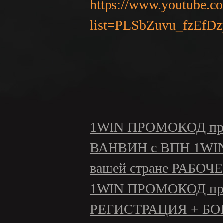
https://www.youtube.co
list=PLSbZuvu_fzE
1WIN ПРОМОКОД при
ВАНВИН с ВПН 1WIN с
вашей стране РАБО
1WIN ПРОМОКОД при
РЕГИСТРАЦИЯ + БО