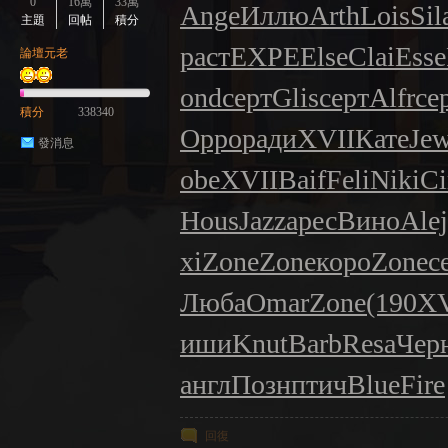
0
16萬
33萬
Ange
Иллю
Arth
Lois
Sil
主題
回帖
積分
раст
EXPE
Else
Clai
Esse
論壇元老
ond
серт
Glis
серт
Alfr
се
積分
338340
Oppo
ради
XVII
Кате
Je
發消息
obe
XVII
Baif
Feli
Niki
Ci
Hous
Jazz
арес
Вино
Alej
xi
Zone
Zone
коро
Zone
с
Люба
Omar
Zone
(190
XV
иши
Knut
Barb
Resa
Чер
англ
Позн
птич
Blue
Fire
回復