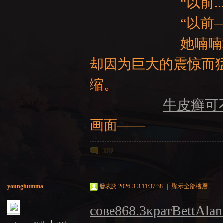
“以前...
“以前——
她喃喃地重复着
却因为巨大的震惊而
缩。
牛皮癣可
画面——
回復
younghumma
發表於 2026-3-3 11:37:38
|
顯示全部樓層
сове
868.3
крат
Bett
Alan