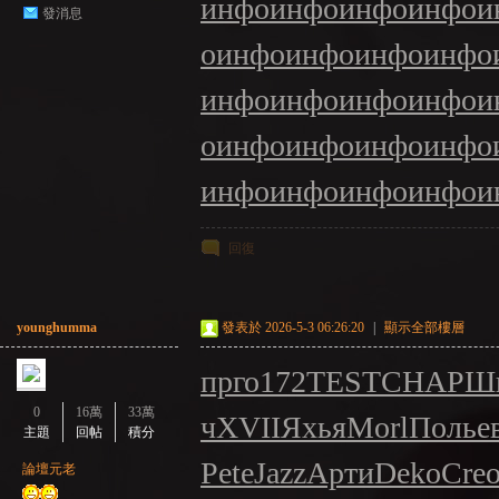
инфо
инфо
инфо
инфо
и
發消息
о
инфо
инфо
инфо
инфо
инфо
инфо
инфо
инфо
и
о
инфо
инфо
инфо
инфо
инфо
инфо
инфо
инфо
и
回復
younghumma
發表於 2026-5-3 06:26:20
|
顯示全部樓層
прго
172
TEST
CHAP
Ш
0
16萬
33萬
ч
XVII
Яхья
Morl
Поль
е
主題
回帖
積分
Pete
Jazz
Арти
Deko
Cre
論壇元老