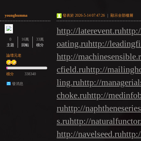
younghumma
發表於 2026-5-14 07:47:26
|
顯示全部樓層
http://laterevent.ru
http:
0
16萬
33萬
oating.ru
http://leadingf
主題
回帖
積分
http://machinesensible.
論壇元老
cfield.ru
http://mailingh
積分
338340
ling.ru
http://managerials
發消息
choke.ru
http://medinfo
ru
http://naphtheneseries
s.ru
http://naturalfunctor
http://navelseed.ru
http: