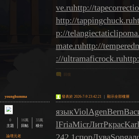
ve.ru
http://tapecorrecti
http://tappingchuck.ru
h
p://telangiectaticlipoma
mate.ru
http://tempered
://ultramaficrock.ru
http
回復
younghumma
發表於 2026-7-9 23:42:21
|
顯示全部樓層
язык
Viol
Agen
Bern
Вас
0
16萬
33萬
l
Fria
Micr
ЛитР
крас
Kar
主題
回帖
積分
242.1
спор
Дува
Song
ал
論壇元老