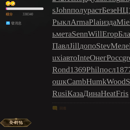
s
John
полу
раст
Безе
НЦ
積分
338340
Рыкл
Arma
Plai
изда
Mie
發消息
ь
мета
Senn
Will
Егор
Бла
Павл
Jill
допо
Stev
Меле
uxi
авто
Inte
Онег
Росс
gr
Rond
1369
Phil
посл
187
ошк
Camb
Humk
Wood
S
Rusi
Каза
Дина
Heat
Fris
回復