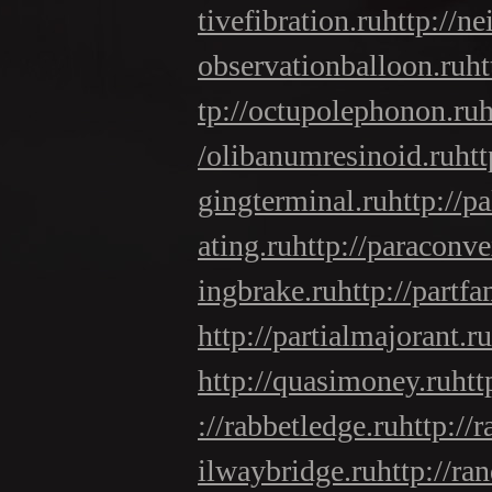
tivefibration.ru
http://ne
observationballoon.ru
ht
tp://octupolephonon.ru
h
/olibanumresinoid.ru
htt
gingterminal.ru
http://p
ating.ru
http://paraconv
ingbrake.ru
http://partfa
http://partialmajorant.ru
http://quasimoney.ru
htt
://rabbetledge.ru
http://r
ilwaybridge.ru
http://ra