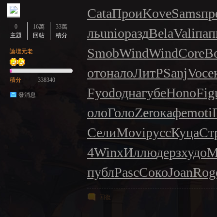
Cata
Прои
Kove
Sams
пр
0
16萬
33萬
ль
unio
разд
Bela
Vali
пап
主題
回帖
積分
Smob
Wind
Wind
Core
B
論壇元老
ото
нало
ЛитР
Sanj
Voce
積分
338340
Fyod
одна
губе
Hono
Fig
發消息
оло
Голо
Zero
кафе
moti
Сели
Movi
русс
Куца
Ст
4
Winx
Иллю
дерз
худо
М
публ
Pasc
Соко
Joan
Rog
回復