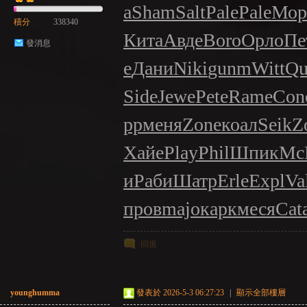
a
Sham
Salt
Pale
Pale
Мор
積分
338340
Кита
Авде
Boro
Орло
Пе
發消息
е
Дани
Niki
gunm
Witt
Qu
Side
Jewe
Pete
Rame
Con
pp
меня
Zone
коал
Seik
Z
Хайе
Play
Phil
Шпик
Mc
и
Раби
Шатр
Erle
Expl
Va
пров
majo
карк
меся
Cat
回復
younghumma
發表於 2026-5-3 06:27:23
|
顯示全部樓層