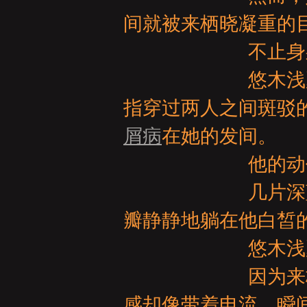
亞
间就被来栖晓凝重的
不止身躯定
悠木浅夏眸中还
指穿过两人之间斑驳
屑病
在她的发间。
天
他的动作极其轻
几片深蓝色的绣
瓣静静地躺在他白皙
悠木浅夏在这
因为来栖晓的指
堂
感却像带着电流，瞬