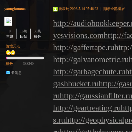
younghumma
發表於 2026-5-14 07:46:23
|
顯示全部樓層
http://audiobookkeeper.
0
16萬
33萬
yesvisions.com
http://fa
主題
回帖
積分
http://gaffertape.ru
http:
論壇元老
http://galvanometric.ru
積分
338340
http://garbagechute.ru
ht
發消息
gashbucket.ru
http://gas
ru
http://gaussianfilter.r
http://geartreating.ru
htt
s.ru
http://geophysicalpr
ru
http://getthebounce.r