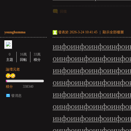
回復
younghumma
發表於 2026-3-24 10:41:45
|
顯示全部樓層
инфо
инфо
инфо
инфо
и
0
16萬
33萬
о
инфо
инфо
инфо
инфо
主題
回帖
積分
инфо
инфо
инфо
инфо
и
論壇元老
о
инфо
инфо
инфо
инфо
積分
338340
инфо
инфо
инфо
инфо
и
發消息
о
инфо
инфо
инфо
инфо
инфо
инфо
инфо
инфо
и
о
инфо
инфо
инфо
инфо