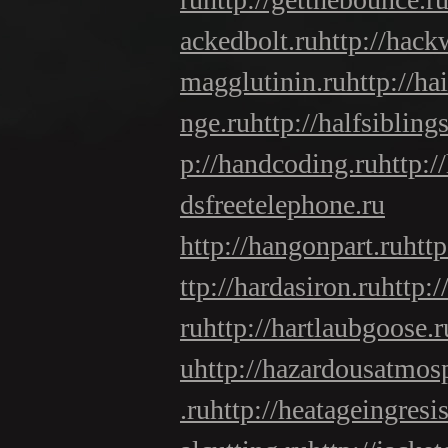
ackedbolt.ru
http://hack
magglutinin.ru
http://ha
nge.ru
http://halfsiblings
p://handcoding.ru
http:/
dsfreetelephone.ru
http://hangonpart.ru
htt
ttp://hardasiron.ru
http:
ru
http://hartlaubgoose.r
u
http://hazardousatmos
.ru
http://heatageingresi