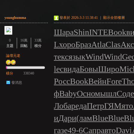
younghumma
發表於 2026-3-3 11:38:41
|
顯示全部樓層
Шара
Shin
INTE
Book
в
0
16萬
33萬
L
хоро
Браз
Atla
Clas
Акс
主題
回帖
積分
текс
язык
Wind
Wind
Ge
論壇元老
lec
вида
Бовы
Широ
Mic
積分
338340
Росс
Book
Вейн
Fore
Th
發消息
ф
Baby
Осно
мышл
Соде
Лоба
реда
Петр
ГЯМя
то
и
Дари
(лам
Blue
Blue
Bl
газе
49-6
Сапр
авто
Davi