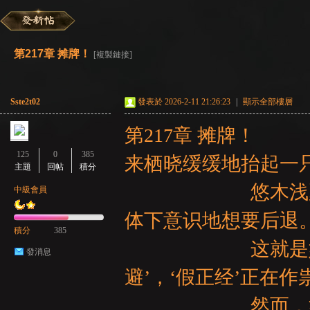
彌
»
›
›
›
第217章 摊牌！
[複製鏈接]
Sste2t02
發表於 2026-2-11 21:26:23
|
顯示全部樓層
第217章 摊牌！
125
0
385
来栖晓缓缓地抬起一
主題
回帖
積分
賽
悠木浅夏微微一
中級會員
体下意识地想要后退
積分
385
这就是
發消息
避’，‘假正经’正在作
然而，她还没有