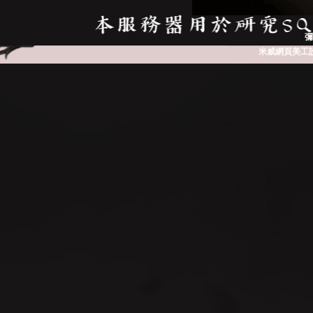
彌
米威網頁美工