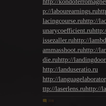
http://kondoferromagne
p://labourearnings.ru
htt
lacingcourse.ru
http://la
unarycoefficient.ru
http:
issezaller.ru
http://lambd
ammasshoot.ru
http://l
die.ru
http://landingdoor
http://landuseratio.ru
http://languagelaborator
ttp://laserlens.ru
http://l
回復