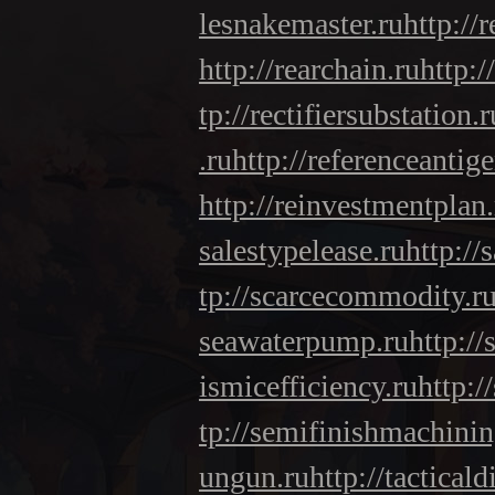
lesnakemaster.ru
http://
http://rearchain.ru
http:/
tp://rectifiersubstation.r
.ru
http://referenceantige
http://reinvestmentplan.
salestypelease.ru
http://
tp://scarcecommodity.r
seawaterpump.ru
http:/
ismicefficiency.ru
http:/
tp://semifinishmachinin
ungun.ru
http://tacticald