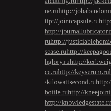
alcutting.ru
http://jacke
ne.ru
http://jobabandon
ttp://jointcapsule.ru
http
http://journallubricator.
ru
http://justiciablehomi
sease.ru
http://keepagoo
hglory.ru
http://kerbwei
ce.ru
http://keyserum.ru
/kilowattsecond.ru
http:
bottle.ru
http://kneejoint
http://knowledgestate.r