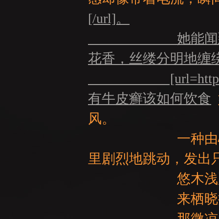
[/url]。
她能闻到男孩身
花香，丝缕分明地缠
[url=http://www.c
：
有牛皮癣该如何饮食
风。
一种由心而来的
里剧烈地跳动，发出
悠木浅夏贝齿
LI
来栖晓摘走了花
那微凉的指尖，