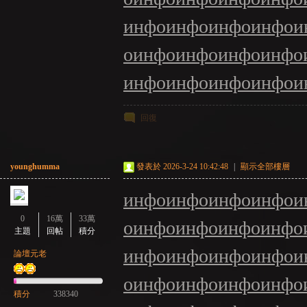
инфо
инфо
инфо
инфо
и
о
инфо
инфо
инфо
инфо
инфо
инфо
инфо
инфо
и
回復
younghumma
發表於 2026-3-24 10:42:48
|
顯示全部樓層
инфо
инфо
инфо
инфо
и
0
16萬
33萬
о
инфо
инфо
инфо
инфо
主題
回帖
積分
инфо
инфо
инфо
инфо
и
論壇元老
о
инфо
инфо
инфо
инфо
積分
338340