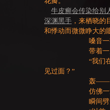
花瓣。
牛皮癣会传染给别
深渊黑手
，来栖晓的
GE
和悸动而微微睁大的
嗓音一字一句
带着一股莫名
“我们在很早
见过面？”
轰——
仿佛一道无声的
瞬间劈开了所有