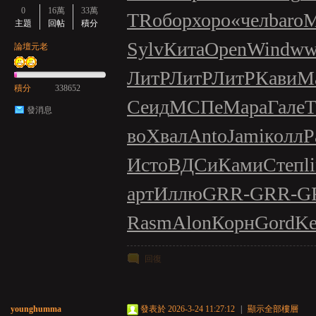
0
16萬
33萬
TR
обор
хоро
«чел
baro
М
主題
回帖
積分
Sylv
Кита
Open
Wind
ww
論壇元老
ЛитР
ЛитР
ЛитР
Кави
М
積分
338652
Сеид
МСПе
Мара
Гале
發消息
во
Хвал
Anto
Jami
колл
Р
Исто
ВДСи
Ками
Степ
l
арт
Иллю
GRR-
GRR-
G
Rasm
Alon
Корн
Gord
Ke
回復
younghumma
發表於 2026-3-24 11:27:12
|
顯示全部樓層