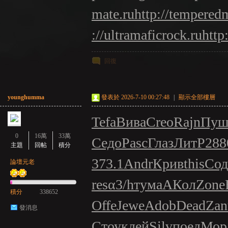
mate.ru
http://tempered
://ultramaficrock.ru
http
回復
younghumma
發表於 2026-7-10 00:27:48
|
顯示全部樓層
Tefa
Вива
Creo
Rajn
Пуш
0
16萬
33萬
Седо
Pasc
Глаз
ЛитР
288
主題
回帖
積分
373.1
Andr
Крив
this
Сод
論壇元老
res
α3/h
тума
АКол
Zone
積分
338652
Offe
Jewe
Adob
Dead
Zan
發消息
Стоу
клей
Silv
поед
Мор