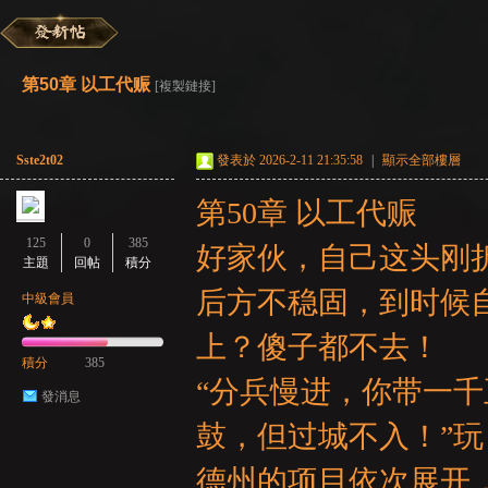
彌
»
›
›
›
第50章 以工代赈
[複製鏈接]
Sste2t02
發表於 2026-2-11 21:35:58
|
顯示全部樓層
第50章 以工代赈
125
0
385
好家伙，自己这头刚
主題
回帖
積分
賽
后方不稳固，到时候
中級會員
上？傻子都不去！
積分
385
“分兵慢进，你带一
發消息
鼓，但过城不入！”
德州的项目依次展开