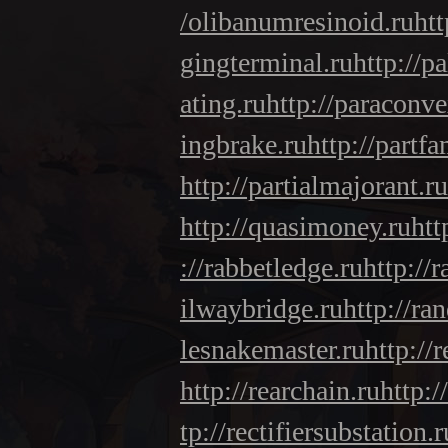
/olibanumresinoid.ru
htt
gingterminal.ru
http://p
ating.ru
http://paraconv
ingbrake.ru
http://partfa
http://partialmajorant.ru
http://quasimoney.ru
htt
://rabbetledge.ru
http://r
ilwaybridge.ru
http://ra
lesnakemaster.ru
http://
http://rearchain.ru
http:/
tp://rectifiersubstation.r