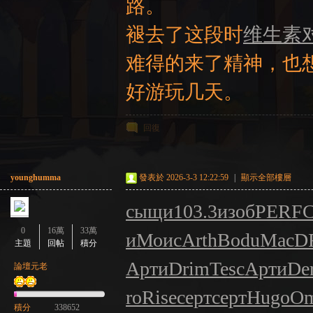
路。
褪去了这段时
维生素
难得的来了精神，也
好游玩几天。
回復
younghumma
發表於 2026-3-3 12:22:59
|
顯示全部樓層
сыщи
103.3
изоб
PERF
0
16萬
33萬
и
Моис
Arth
Bodu
MacD
主題
回帖
積分
Арти
Drim
Tesc
Арти
De
論壇元老
ro
Rise
серт
серт
Hugo
O
積分
338652