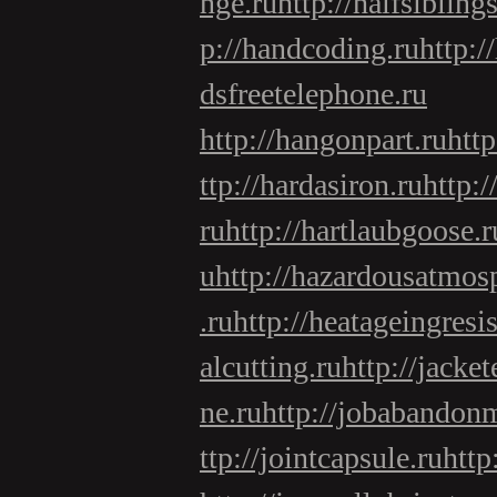
nge.ru
http://halfsiblings
p://handcoding.ru
http:/
dsfreetelephone.ru
http://hangonpart.ru
htt
ttp://hardasiron.ru
http:
ru
http://hartlaubgoose.r
u
http://hazardousatmos
.ru
http://heatageingresi
alcutting.ru
http://jacke
ne.ru
http://jobabandon
ttp://jointcapsule.ru
http