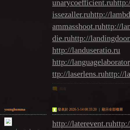
unarycoefficient.ru
http:
issezaller.ru
http://lambd
ammasshoot.ru
http://l
die.ru
http://landingdoor
http://landuseratio.ru
http://languagelaborator
ttp://laserlens.ru
http://l
回復
younghumma
發表於 2026-5-14 08:33:20
|
顯示全部樓層
http://laterevent.ru
http: