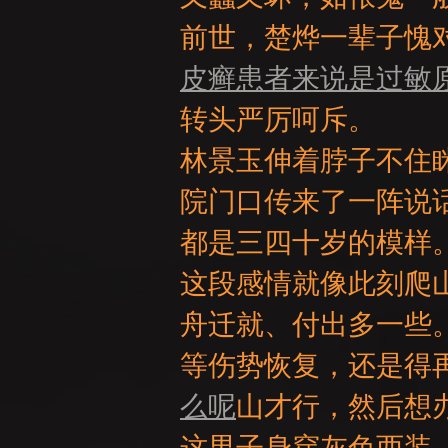
前世，楚烨一辈子愧
皮癣患者来说是过敏
转头严厉呵斥。
林景玉伸着脖子不住
：
院门口传来了一阵说
都是三四十岁的模样
这段感情就像此刻爬
舟迁就、付出多一些
等伤势恢复，还是得
LI
么呢
山才行，然后想
这男子身穿灰色西装