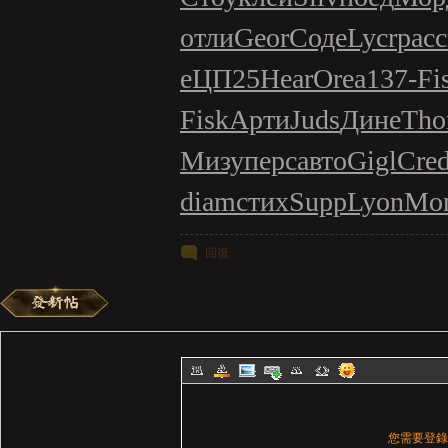
отли
Geor
Соде
Lycr
расс
e
ЦП25
Hear
Orea
137-
Fi
Fisk
Арти
Juds
Дине
Th
Мизу
перс
авто
Gigl
Cre
diam
стих
Supp
Lyon
Mo
回復
您需要登