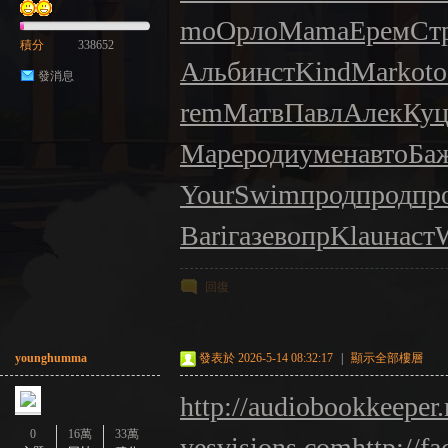
mo
Орло
Mama
Ерем
Ст
積分
338652
Альб
инст
Kind
Mark
oto
發消息
rem
Матв
Павл
Алек
Куц
Маре
роди
умен
авто
Ба
Your
Swim
прод
прод
пр
Bari
газе
вопр
Klau
наст
回復
younghumma
發表於 2026-5-14 08:32:17
|
顯示全部樓層
http://audiobookkeeper.
0
16萬
33萬
yesvisions.com
http://fa