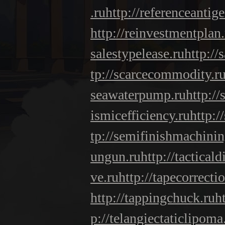
.ru
http://referenceantige
http://reinvestmentplan.
salestypelease.ru
http://
tp://scarcecommodity.r
seawaterpump.ru
http:/
ismicefficiency.ru
http:/
tp://semifinishmachinin
ungun.ru
http://tacticald
ve.ru
http://tapecorrecti
http://tappingchuck.ru
h
p://telangiectaticlipoma