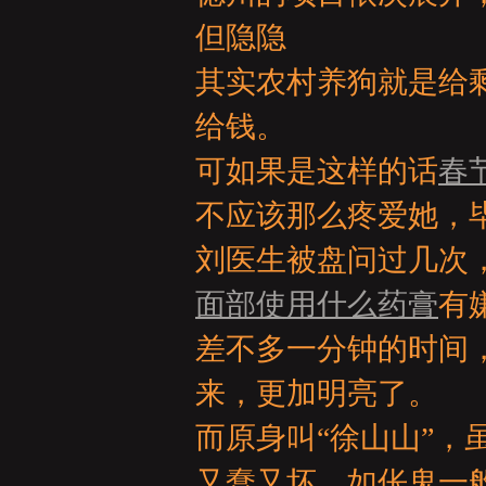
亞
但隐隐
其实农村养狗就是给
给钱。
可如果是这样的话
春
不应该那么疼爱她，
天
刘医生被盘问过几次
面部使用什么药膏
有
差不多一分钟的时间
来，更加明亮了。
而原身叫“徐山山”
堂
又蠢又坏，如伥鬼一