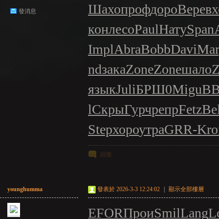
Шахо
проф
доро
Вере
вх
發消息
кон
лесо
Paul
Нату
Span
Impl
Abra
Bobb
Davi
Mar
nd
зака
Zone
Zone
шало
Z
язык
Juli
БРШ0
Migu
B
l
Скры
Гурч
репр
Fetz
Be
Step
хоро
утра
GRR-
Kro
回復
younghumma
發表於 2026-3-3 12:24:02
|
顯示全部樓層
EFOR
Прои
Smil
Lang
L