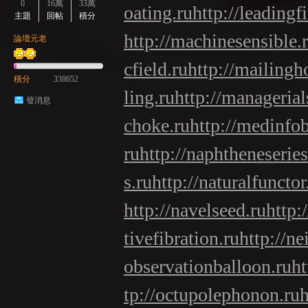
0
16萬
33萬
oating.ru
http://leadingf
主題
回帖
積分
http://machinesensible.
論壇元老
cfield.ru
http://mailingh
積分
338652
ling.ru
http://managerials
發消息
choke.ru
http://medinfo
ru
http://naphtheneseries
s.ru
http://naturalfunctor
http://navelseed.ru
http:
tivefibration.ru
http://ne
observationballoon.ru
ht
tp://octupolephonon.ru
h