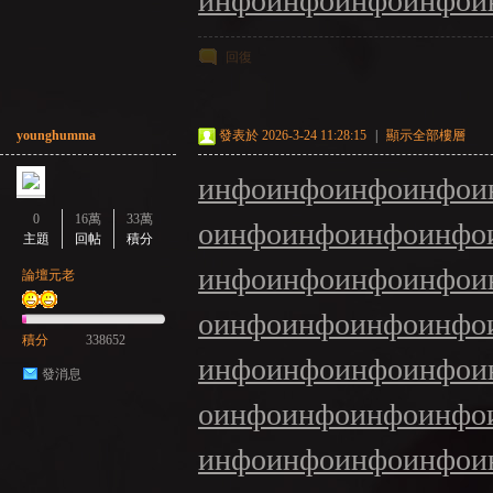
инфо
инфо
инфо
инфо
и
回復
younghumma
發表於 2026-3-24 11:28:15
|
顯示全部樓層
инфо
инфо
инфо
инфо
и
0
16萬
33萬
о
инфо
инфо
инфо
инфо
主題
回帖
積分
инфо
инфо
инфо
инфо
и
論壇元老
о
инфо
инфо
инфо
инфо
積分
338652
инфо
инфо
инфо
инфо
и
發消息
о
инфо
инфо
инфо
инфо
инфо
инфо
инфо
инфо
и