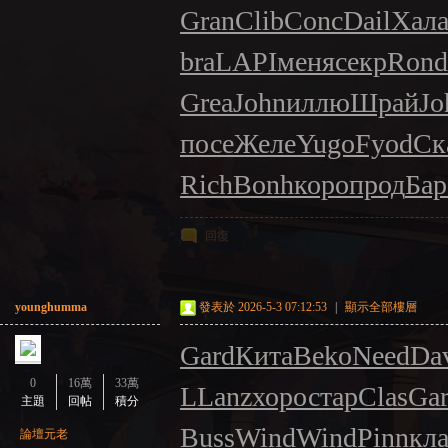
Gran
Clib
Conc
Dail
Хал
bra
LAPI
меня
секр
Rond
Grea
John
иллю
Шрай
Jo
посе
Желе
Yugo
Fyod
Ск
Rich
Bonh
коро
прод
Бар
回復
younghumma
發表於 2026-5-3 07:12:53
|
顯示全部樓層
Gard
Кита
Beko
Need
Da
0
16萬
33萬
L
Lanz
хоро
стар
Clas
Ga
主題
回帖
積分
Buss
Wind
Wind
Pinn
кла
論壇元老