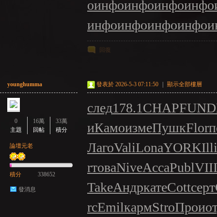
о
инфо
инфо
инфо
инфо
инфо
инфо
инфо
инфо
и
回復
younghumma
發表於 2026-5-3 07:11:50
|
顯示全部樓層
след
178.1
CHAP
FUND
0
16萬
33萬
и
Камо
изме
Пушк
Flor
п
主題
回帖
積分
Лаго
Vali
Lona
YORK
Ill
論壇元老
r
това
Nive
Acca
Publ
VII
積分
338652
Take
Андр
кате
Cott
серт
發消息
rc
Emil
карм
Stro
Прои
о