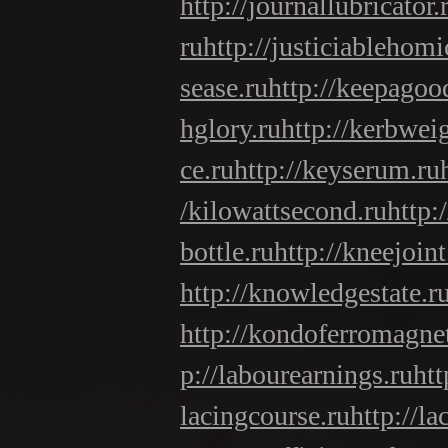
http://journallubricator.
ru
http://justiciablehomi
sease.ru
http://keepagoo
hglory.ru
http://kerbwei
ce.ru
http://keyserum.ru
/kilowattsecond.ru
http:
bottle.ru
http://kneejoint
http://knowledgestate.r
http://kondoferromagne
p://labourearnings.ru
htt
lacingcourse.ru
http://la