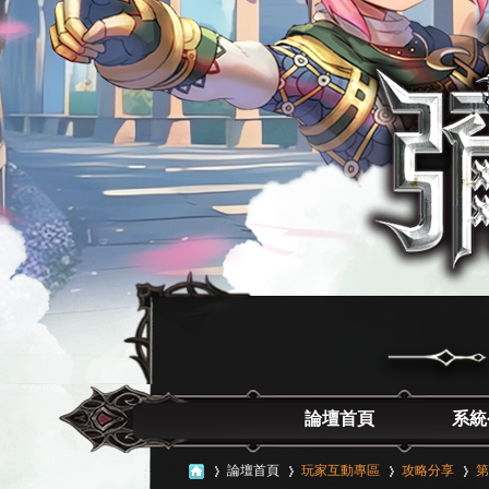
論壇首頁
系統
論壇首頁
玩家互動專區
攻略分享
第