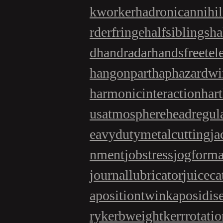
kworker
hadronicannihil
rderfringe
halfsiblings
ha
d
handradar
handsfreetel
hangonpart
haphazardwi
harmonicinteraction
har
usatmosphere
headregul
eavydutymetalcutting
ja
nment
jobstress
jogforma
journallubricator
juiceca
apositiontwin
kaposidis
ry
kerbweight
kerrrotati