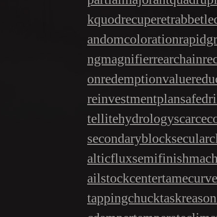
k
quodrecuperet
rabbetle
andomcoloration
rapidg
ngmagnifier
rearchain
re
on
redemptionvalue
redu
reinvestmentplan
safedri
tellitehydrology
scarce
secondaryblock
secularc
alticflux
semifinishmach
ailstockcenter
tamecurv
tappingchuck
taskreason