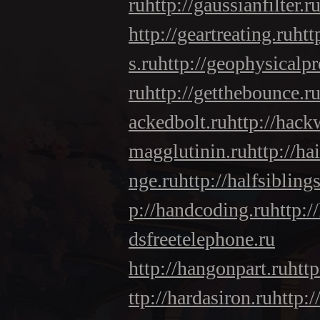
ru
http://gaussianfilter.r
http://geartreating.ru
htt
s.ru
http://geophysicalpr
ru
http://getthebounce.r
ackedbolt.ru
http://hack
magglutinin.ru
http://ha
nge.ru
http://halfsiblings
p://handcoding.ru
http:/
dsfreetelephone.ru
http://hangonpart.ru
htt
ttp://hardasiron.ru
http: