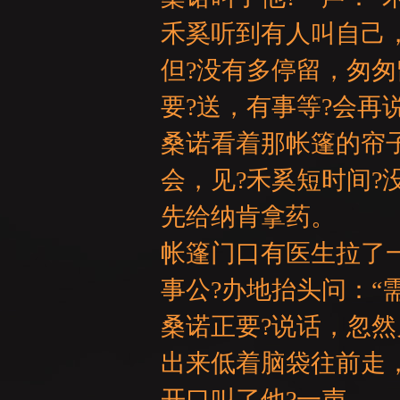
禾奚听到有人叫自己
但?没有多停留，匆
要?送，有事等?会再说
桑诺看着那帐篷的帘
：
会，见?禾奚短时间?
先给纳肯拿药。
帐篷门口有医生拉了
事公?办地抬头问：“需
桑诺正要?说话，忽
LI
出来低着脑袋往前走
开口叫了他?一声。