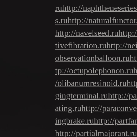
ru
http://naphtheneseries
s.ru
http://naturalfunctor
http://navelseed.ru
http:
tivefibration.ru
http://ne
observationballoon.ru
ht
tp://octupolephonon.ru
h
/olibanumresinoid.ru
htt
gingterminal.ru
http://p
ating.ru
http://paraconv
ingbrake.ru
http://partfa
http://partialmajorant.ru