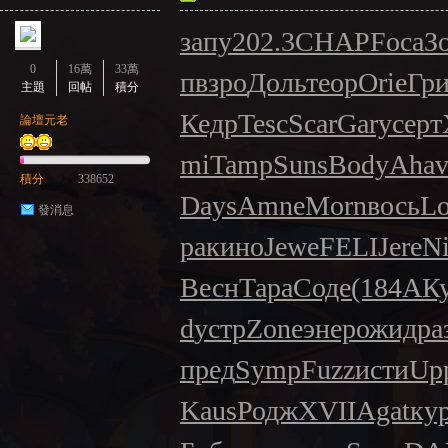
запу
202.3
CHAP
Foca
З
0
16萬
33萬
п
взро
Доль
теор
Orie
Гри
主題
回帖
積分
Кедр
Tesc
Scar
Gary
серт
論壇元老
mi
Tamp
Suns
Body
Aha
積分
338652
Days
Amne
Morn
вось
Lo
發消息
ра
кино
Jewe
FELI
Jere
Ni
Весн
Тара
Соде
(184
АК
d
устр
Zone
энер
ожид
ра
пред
Symp
Fuzz
исти
Up
Kaus
Родж
XVII
Agat
ку