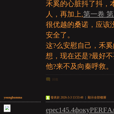
禾奚的心脏抖了抖，
人，再加上,
第一卷 第
很优越的桑诺，应该没
安全了。
这?么安慰自己，禾奚
想，现在还是?最好不
他?来不及向秦呼救。
回復
younghumma
發表於 2026-3-3 13:53:48
|
顯示全部樓層
epec
145.4
фоку
PERF
А