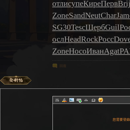
отли
супе
Кире
Перв
Bri
Zone
Sand
Neut
Char
Jam
SG30
Tesc
Щерб
Guil
Ро
осл
Head
Rock
Росс
Dov
Zone
Носо
Иван
Agat
PA
回復
您需要登