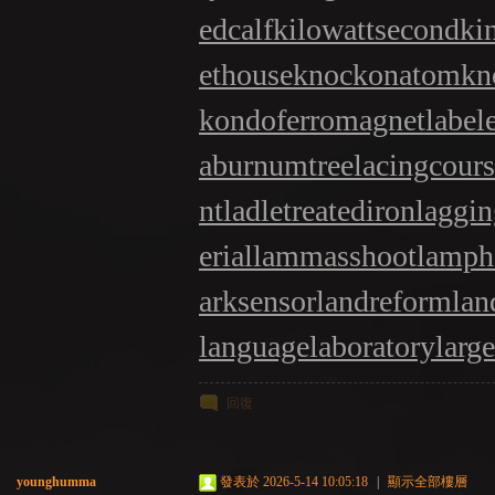
edcalf
kilowattsecond
ki
ethouse
knockonatom
kn
kondoferromagnet
label
aburnumtree
lacingcour
nt
ladletreatediron
laggin
erial
lammasshoot
lamph
arksensor
landreform
lan
languagelaboratory
larg
回復
younghumma
發表於 2026-5-14 10:05:18
|
顯示全部樓層