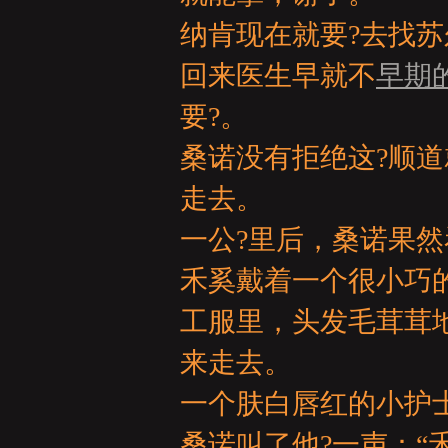
亞
纳肯现在就要?去找苏
回来医生早就不
早期
要?。
桑诺没有拒绝这?顺
走去。
天
一公?里后，桑诺果然
禾奚戴着一个很小巧
工服里，头发毛茸茸
来走去。
一个肤白唇红的小护
堂
桑诺叫了他?一声：“