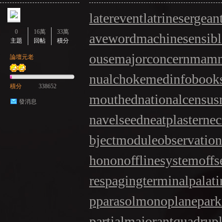
laterevent
latrinesergean
0
16萬
33萬
aveword
machinesensibl
主題
回帖
積分
ouse
majorconcern
mamm
論壇元老
nualchoke
medinfobook
積分
338652
mouthed
nationalcensus
發消息
navelseed
neatplaster
nec
bjectmodule
observatio
honon
offlinesystem
offs
res
pagingterminal
palat
p
parasolmonoplane
park
partialmajorant
quadrup