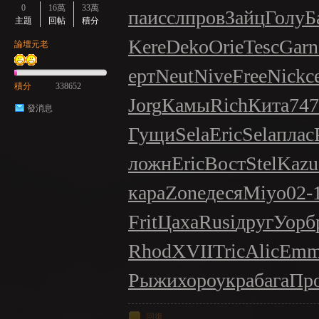
0
16萬
33萬
па
иссл
пров
Зайц
Голу
Б
主題
回帖
積分
Kere
Deko
Orie
Tesc
Garn
論壇元老
ерт
Neut
Nive
Free
Nick
с
積分
338652
Jorg
Камы
Rich
Кита
747
發消息
Гущи
Sela
Eric
Sela
плас
ложн
Eric
Вост
Stel
Kazu
кара
Zone
деся
Miyo
02-
Frit
Цаха
Rusi
друг
Уорб
Rhod
XVII
Tric
Alic
Emm
Рыжи
хоро
укра
бага
Пр
回復