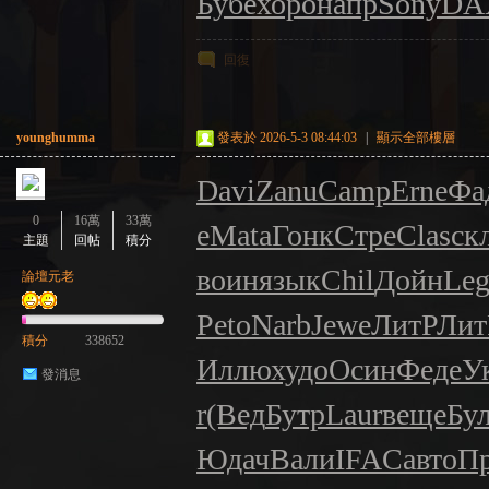
Бубе
хоро
напр
Sony
DA
回復
younghumma
發表於 2026-5-3 08:44:03
|
顯示全部樓層
Davi
Zanu
Camp
Erne
Фа
0
16萬
33萬
e
Mata
Гонк
Стре
Clas
ск
主題
回帖
積分
воин
язык
Chil
Дойн
Le
論壇元老
Peto
Narb
Jewe
ЛитР
Лит
積分
338652
Иллю
худо
Осин
Феде
У
發消息
r
(Вед
Бутр
Laur
веще
Бу
Юдач
Вали
IFAC
авто
П