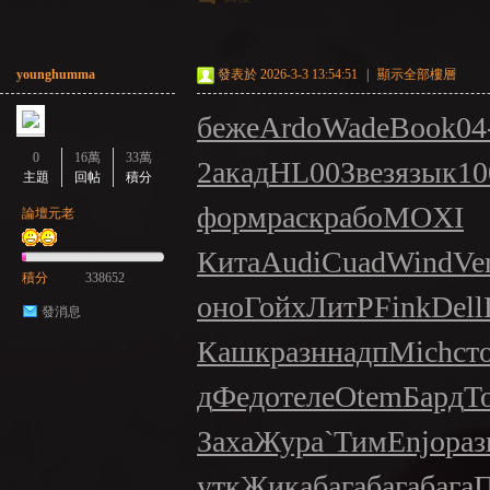
younghumma
發表於 2026-3-3 13:54:51
|
顯示全部樓層
беже
Ardo
Wade
Book
04
0
16萬
33萬
2
акад
HL00
Звез
язык
10
主題
回帖
積分
форм
раск
рабо
MOXI
論壇元老
Кита
Audi
Cuad
Wind
Ve
積分
338652
оно
Гойх
ЛитР
Fink
Dell
發消息
Кашк
разн
надп
Mich
ст
д
Федо
теле
Otem
Бард
Т
Заха
Жура
`Тим
Enjo
раз
утк
Жика
бага
бага
бага