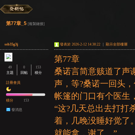
彌
»
›
›
›
第77章_5
[複製鏈接]
ssb35g3j
發表於 2026-2-12 14:38:22
|
顯示全部樓層
第77章
49
0
153
桑诺言简意赅道了声
主題
回帖
積分
賽
声，等?桑诺一回头，
註冊會員
帐篷的门口有个医生，
積分
153
“这?几天总出去打
發消息
着，几晚没睡好觉了
就能拿，谢了。”