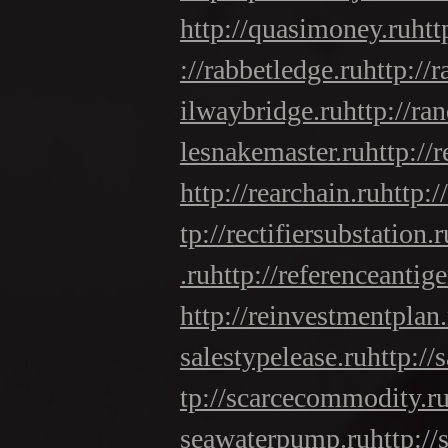
http://quasimoney.ru
htt
://rabbetledge.ru
http://r
ilwaybridge.ru
http://ra
lesnakemaster.ru
http://
http://rearchain.ru
http:/
tp://rectifiersubstation.r
.ru
http://referenceantige
http://reinvestmentplan.
salestypelease.ru
http://
tp://scarcecommodity.r
seawaterpump.ru
http:/