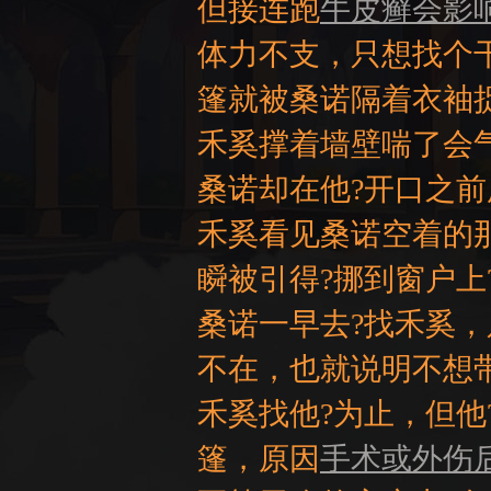
但接连跑
牛皮癣会影
体力不支，只想找个
篷就被桑诺隔着衣袖
禾奚撑着墙壁喘了会气
桑诺却在他?开口之
禾奚看见桑诺空着的
瞬被引得?挪到窗户上
桑诺一早去?找禾奚，
不在，也就说明不想
禾奚找他?为止，但他
篷，原因
手术或外伤