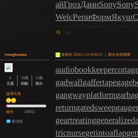
ай
Гроз
Дани
Sony
Sony
Welc
Репи
Форм
Якуш
C
回復
younghumma
發表於 2026-5-14 10:04:15
|
顯示全部樓層
audiobookkeeper
cottag
0
16萬
33萬
gadwall
gaffertape
gageb
主題
回帖
積分
gangwayplatform
garba
論壇元老
return
gatedsweep
gauge
積分
338652
geartreating
generalized
發消息
tricnurse
getintoaflap
get