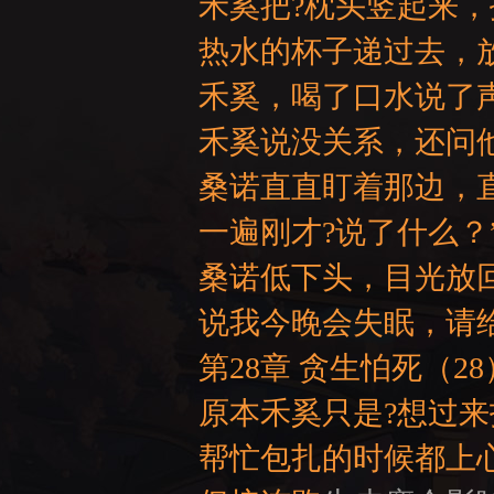
禾奚把?枕头竖起来
热水的杯子递过去，
禾奚，喝了口水说了
禾奚说没关系，还问
桑诺直直盯着那边，
一遍刚才?说了什么？
桑诺低下头，目光放
说我今晚会失眠，请
第28章 贪生怕死（28
原本禾奚只是?想过来
帮忙包扎的时候都上