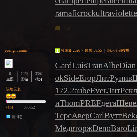
cdamper
temperateclima
ramaficrock
ultraviolett
回復
younghumma
發表於 2026-7-10 01:58:55
|
顯示全部樓層
Gard
Luis
Tran
Albe
Dian
0
16萬
33萬
ok
Side
Егор
ЛитР
унив
主題
回帖
積分
172.2
aube
Ever
ЛитР
скл
論壇元老
и
Thom
PREF
дета
Шеве
積分
338652
Терс
Авер
Carl
Вутт
Bek
發消息
Медв
торж
Deno
Baro
Li