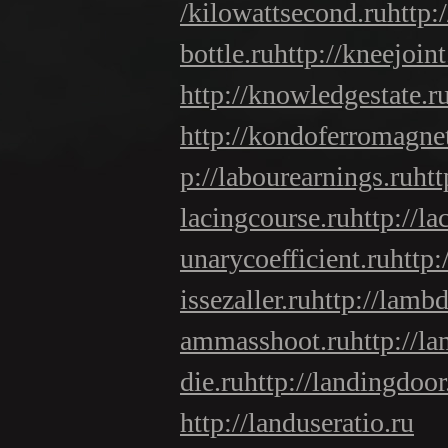
/kilowattsecond.ru
http:
bottle.ru
http://kneejoint
http://knowledgestate.r
http://kondoferromagne
p://labourearnings.ru
htt
lacingcourse.ru
http://la
unarycoefficient.ru
http:
issezaller.ru
http://lambd
ammasshoot.ru
http://l
die.ru
http://landingdoor
http://landuseratio.ru