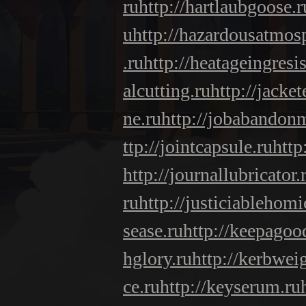
ru
http://hartlaubgoose.r
u
http://hazardousatmos
.ru
http://heatageingresi
alcutting.ru
http://jacke
ne.ru
http://jobabandon
ttp://jointcapsule.ru
http
http://journallubricator.
ru
http://justiciablehomi
sease.ru
http://keepagoo
hglory.ru
http://kerbwei
ce.ru
http://keyserum.ru