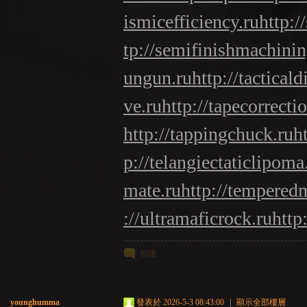
ismicefficiency.ru
http:/
tp://semifinishmachinin
ungun.ru
http://tacticald
ve.ru
http://tapecorrecti
http://tappingchuck.ru
h
p://telangiectaticlipoma
mate.ru
http://tempered
://ultramaficrock.ru
http
回復
younghumma
發表於 2026-5-3 08:43:00
|
顯示全部樓層