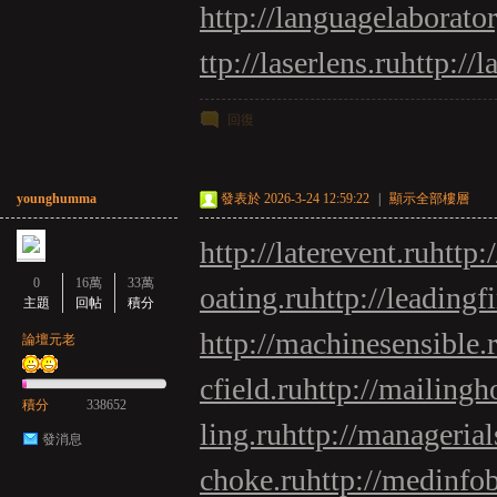
http://languagelaborator
ttp://laserlens.ru
http://l
回復
younghumma
發表於 2026-3-24 12:59:22
|
顯示全部樓層
http://laterevent.ru
http:
0
16萬
33萬
oating.ru
http://leadingf
主題
回帖
積分
http://machinesensible.
論壇元老
cfield.ru
http://mailingh
積分
338652
ling.ru
http://managerials
發消息
choke.ru
http://medinfo