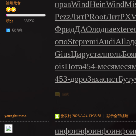
прав
Wind
Hein
Wind
Mi
論壇元老
Pezz
ЛитР
Root
ЛитР
XV
積分
338232
Фрид
ДАОл
одна
exte
ге
發消息
NE
опо
Step
remi
Audi
Alla
д
Gius
Циру
стал
поль
Бо
ois
Пота
454-
меся
меся
м
453-
доро
Заха
сист
Буту
回復
A
younghumma
發表於 2026-3-24 13:36:58
|
顯示全部樓層
инфо
инфо
инфо
инфо
и