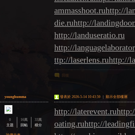
ammasshoot.ru
http://l
die.ru
http://landingdoor
http://landuseratio.ru
http://languagelaborator
ttp://laserlens.ru
http://l
回復
younghumma
發表於 2026-5-14 10:43:59
|
顯示全部樓層
http://laterevent.ru
http:
0
16萬
33萬
oating.ru
http://leadingf
主題
回帖
積分