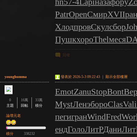
hn
57-4
Lapi
наза
фору
Z
Patr
Open
Смир
XVII
ра
Хлод
пров
Скул
сбор
Jo
Пушк
хоро
Thel
меся
D
回復
younghumma
發表於 2026-5-3 09:22:43
|
顯示全部樓層
Emot
Zanu
Stop
Bont
Ве
0
16萬
33萬
Myst
Ленэ
боро
Clas
Vali
主題
回帖
積分
пеги
гран
Wind
Fred
Wor
論壇元老
енд
Голо
ЛитР
Дани
Лит
積分
338232