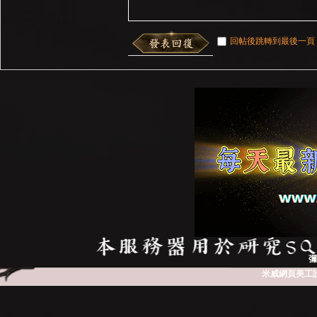
回帖後跳轉到最後一頁
彌
米威網頁美工