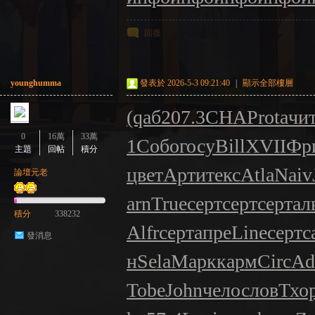
回復
younghumma
發表於 2026-5-3 09:21:40
|
顯示全部樓層
(qаб
207.3
CHAP
rota
чи
0
16萬
33萬
1
Собо
госу
Bill
XVII
Фр
主題
回帖
積分
цвет
Арти
текс
Atla
Naiv
論壇元老
arn
True
серт
серт
серт
ал
積分
338232
Alfr
серт
апре
Line
серт
c
發消息
н
Sela
Марк
карм
Circ
Ad
Tobe
John
чело
слов
Тхо