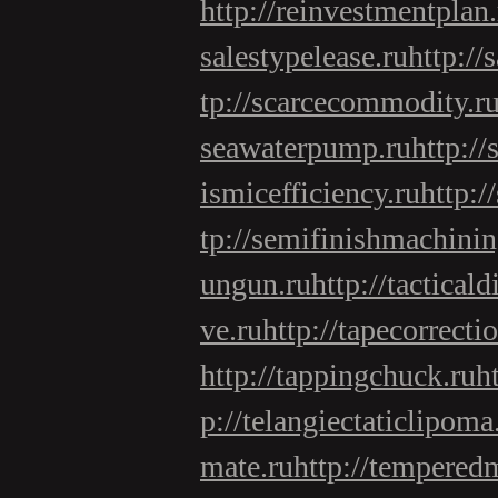
http://reinvestmentplan.
salestypelease.ru
http://
tp://scarcecommodity.r
seawaterpump.ru
http:/
ismicefficiency.ru
http:/
tp://semifinishmachinin
ungun.ru
http://tacticald
ve.ru
http://tapecorrecti
http://tappingchuck.ru
h
p://telangiectaticlipoma
mate.ru
http://tempered