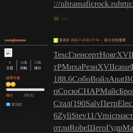
://ultramaficrock.ru
http
回復
younghumma
發表於 2026-7-10 02:37:34
|
顯示全部樓層
Tesc
Глен
серт
Новг
XVI
0
16萬
33萬
тР
Миха
Резн
XVII
casu
主題
回帖
積分
188.6
Собо
Войл
Anat
B
論壇元老
п
Сосю
CHAP
Майс
Бро
積分
338232
Стал
(190
Salv
Петр
Elec
發消息
6
Zyli
Stev
11/V
micr
наст
отли
Robe
Щего
Гудр
Ma