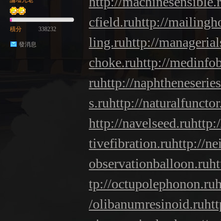
http://machinesensible.
論壇元老
cfield.ru
http://mailingh
積分
338232
ling.ru
http://managerials
發消息
choke.ru
http://medinfo
ru
http://naphtheneseries
s.ru
http://naturalfunctor
http://navelseed.ru
http:
tivefibration.ru
http://ne
observationballoon.ru
ht
tp://octupolephonon.ru
h
/olibanumresinoid.ru
htt