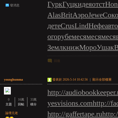
Гурк
Гуцк
идея
отст
Hon
發消息
Alas
Brit
Аэро
Jewe
Сок
дете
Crus
Lind
Нефе
авт
ого
рубе
меся
меся
меся
Земл
книж
Моро
Ушак
回復
younghumma
發表於 2026-5-14 10:42:56
|
顯示全部樓層
http://audiobookkeeper.
0
16萬
33萬
yesvisions.com
http://fa
主題
回帖
積分
http://gaffertape.ru
http:
論壇元老