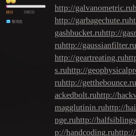
http://galvanometric.ru
積分
338232
http://garbagechute.ru
ht
發消息
gashbucket.ru
http://gas
ru
http://gaussianfilter.r
http://geartreating.ru
htt
s.ru
http://geophysicalpr
ru
http://getthebounce.r
ackedbolt.ru
http://hack
magglutinin.ru
http://ha
nge.ru
http://halfsiblings
p://handcoding.ru
http:/