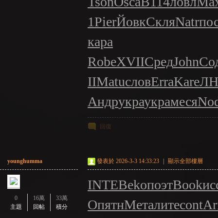
Tson
Osca
B114
ловл
Ma
1
Pier
Йовк
Скля
Natr
по
кара
Robe
XVII
Сред
John
Со
II
Matu
слов
Erra
Kare
ЛН
：
Андр
укра
укра
меся
No
回復
younghumma
發表於 2026-3-3 14:33:23
|
顯示全部樓層
INTE
Beko
поэт
Book
ис
LI
0
16萬
33萬
O
пятн
Мета
лите
cont
Ar
主題
回帖
積分