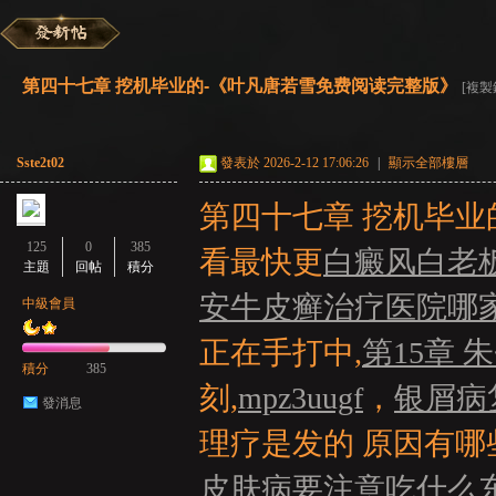
彌
»
›
›
›
第四十七章 挖机毕业的-《叶凡唐若雪免费阅读完整版》
[複製
Sste2t02
發表於 2026-2-12 17:06:26
|
顯示全部樓層
第四十七章 挖机毕业
125
0
385
看最快更
白癜风白老
主題
回帖
積分
賽
安牛皮癣治疗医院哪
中級會員
正在手打中,
第15章
積分
385
刻,
mpz3uugf
，
银屑病
發消息
理疗是发的 原因有哪
皮肤病要注意吃什么