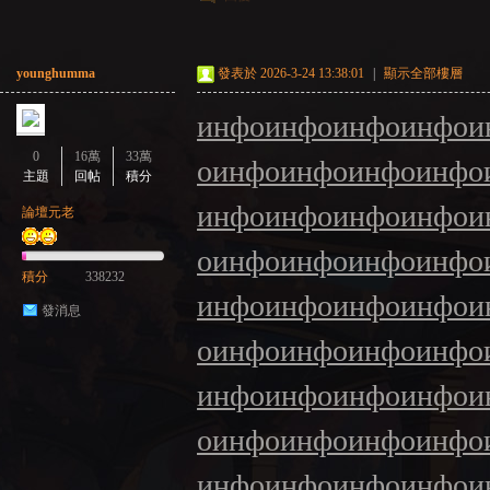
younghumma
發表於 2026-3-24 13:38:01
|
顯示全部樓層
инфо
инфо
инфо
инфо
и
0
16萬
33萬
о
инфо
инфо
инфо
инфо
主題
回帖
積分
инфо
инфо
инфо
инфо
и
論壇元老
о
инфо
инфо
инфо
инфо
積分
338232
инфо
инфо
инфо
инфо
и
發消息
о
инфо
инфо
инфо
инфо
инфо
инфо
инфо
инфо
и
о
инфо
инфо
инфо
инфо
инфо
инфо
инфо
инфо
и