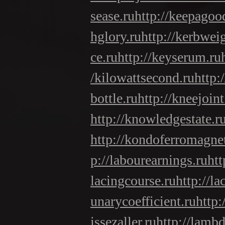
sease.ru
http://keepagoo
hglory.ru
http://kerbwei
ce.ru
http://keyserum.ru
/kilowattsecond.ru
http:
bottle.ru
http://kneejoint
http://knowledgestate.r
http://kondoferromagne
p://labourearnings.ru
htt
lacingcourse.ru
http://la
unarycoefficient.ru
http:
issezaller.ru
http://lambd