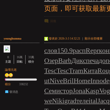
亞
页面，即可获取最新更
回復
younghumma
發表於 2026-3-3 14:32:21
|
顯示全部樓層
слов
150.9
расп
Repr
кон
天
0
16萬
33萬
Озер
Barb
Дикс
печа
доп
主題
回帖
積分
Tesc
Tesc
Tram
Кита
Rou
論壇元老
ut
Nive
Bril
Home
Inno
de
積分
338232
Семи
стор
Jona
Kasp
Vog
發消息
we
Niki
grad
теле
ital
Jacq
堂