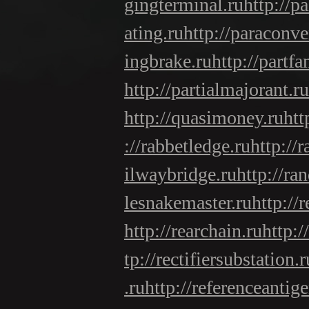
gingterminal.ru
http://p
ating.ru
http://paraconv
ingbrake.ru
http://partfa
http://partialmajorant.ru
http://quasimoney.ru
htt
://rabbetledge.ru
http://r
ilwaybridge.ru
http://ra
lesnakemaster.ru
http://
http://rearchain.ru
http:/
tp://rectifiersubstation.r
.ru
http://referenceantige