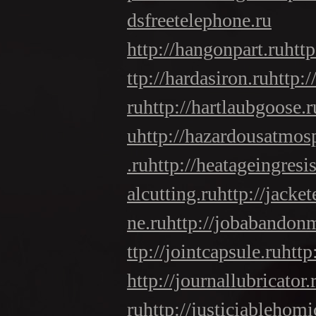
dsfreetelephone.ru
http://hangonpart.ru
htt
ttp://hardasiron.ru
http:
ru
http://hartlaubgoose.r
u
http://hazardousatmos
.ru
http://heatageingresi
alcutting.ru
http://jacke
ne.ru
http://jobabandon
ttp://jointcapsule.ru
http
http://journallubricator.
ru
http://justiciablehomi