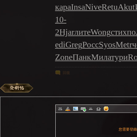
кара
Insa
Nive
Retu
Akut
10-
2
Hjar
лите
Wong
стих
по
edi
Greg
Росс
Syos
Metr
ч
Zone
Панк
Мила
тури
Ro
回復
您需要登