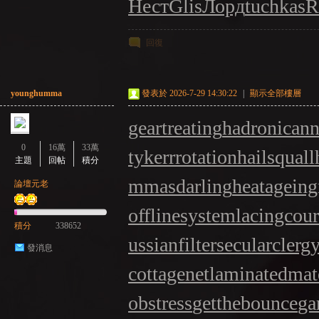
Нест
Glis
Лорд
tuchkas
R
回復
younghumma
發表於 2026-7-29 14:30:22
|
顯示全部樓層
geartreating
hadronicann
0
16萬
33萬
ty
kerrrotation
hailsquall
主題
回帖
積分
mmasdarling
heatageing
論壇元老
offlinesystem
lacingcour
積分
338652
ussianfilter
secularclerg
發消息
cottagenet
laminatedmate
obstress
getthebounce
ga