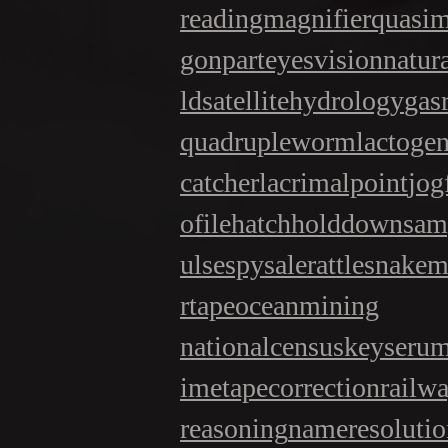
readingmagnifier
quasi
gonpart
eyesvision
natur
ld
satellitehydrology
gas
quadrupleworm
lactogen
catcher
lacrimalpoint
jog
ofile
hatchholddown
sam
ulse
spysale
rattlesnakem
rtape
oceanmining
nationalcensus
keyseru
ime
tapecorrection
railw
reasoning
nameresolutio