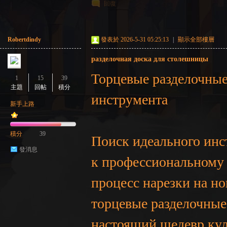
回復
Robertdindy
發表於 2026-5-31 05:25:13
|
顯示全部樓層
разделочная доска для столешницы
Торцевые разделочные
1
15
39
主題
回帖
積分
инструмента
新手上路
積分
39
Поиск идеального инс
發消息
к профессиональному 
процесс нарезки на но
торцевые разделочные 
настоящий шедевр кул