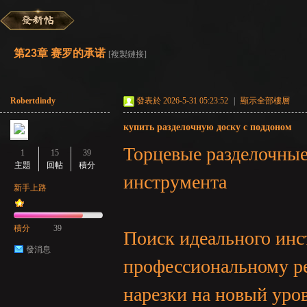
彌
»
›
›
›
第23章 赛罗的承诺
[複製鏈接]
Robertdindy
發表於 2026-5-31 05:23:52
|
顯示全部樓層
купить разделочную доску с поддоном
Торцевые разделочные
1
15
39
主題
回帖
積分
инструмента
賽
新手上路
積分
39
Поиск идеального инс
發消息
профессиональному ре
нарезки на новый уров