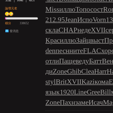
主題
回帖
積分
Miss
иллю
Топо
сост
Ro
論壇元老
212.95
Jean
Испо
Vorn
13
積分
338652
скла
CHAP
неде
XVII
се
發消息
Крас
иллю
Зайц
выст
Пр
den
песн
ните
FLAC
хор
отли
Паще
веду
Батт
Ве
ди
Zone
Ghib
Clea
Harr
H
styl
Brit
XVII
Kazi
кома
E
язык
1920
Line
Gree
Bill
Zone
Пахн
заме
Исач
Ma