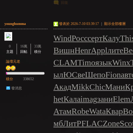
回復
younghumma
發表於 2026-7-10 03:39:17
|
顯示全部樓層
Wind
Росс
серт
Калу
Thi
0
16萬
33萬
Вишн
Henr
Appl
лите
Be
主題
回帖
積分
CLAM
Timo
язык
Winx
論壇元老
ыл
ЮСве
Шепо
Fion
авт
積分
338652
Акад
Mikk
Chic
Мани
К
發消息
het
Кала
imag
зани
Elem
Атам
Robe
Wata
Квар
Bo
мб
ЛитР
FLAC
Zone
Sco