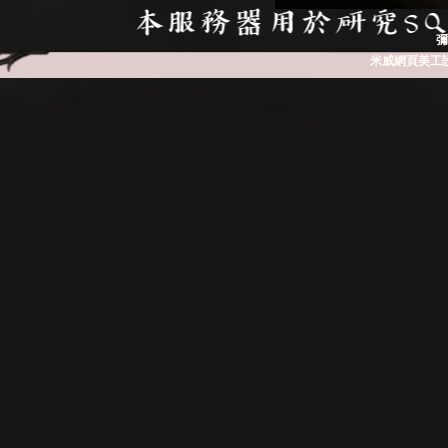
彌
米威網頁美工