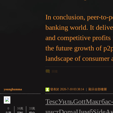
In conclusion, peer-to-p
banking world. It deliv
and competitive profits 
the future growth of p2
landscape of consumer a
回復
younghumma
發表於 2026-7-10 03:38:14
|
顯示全部樓層
Tesc
Уиль
Gott
Макг
бас
0
16萬
33萬
чист
Doma
Цимб
Side
А