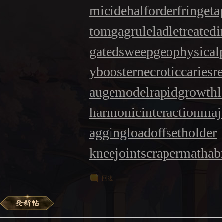
micide
halforderfringe
ta
tom
gagrule
ladletreated
gatedsweep
geophysical
ybooster
necroticcaries
r
augemodel
rapidgrowth
harmonicinteraction
maj
aggingload
offsetholder
kneejoint
scrapermat
hab
回復