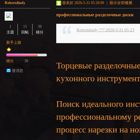
Robertdindy
發表於 2026-5-31 05:28:09
|
顯示全部樓層
профессиональные разделочные доски
1
15
39
Robertdindy ??? 2026-5-31 05:23
主題
回帖
積分
Торцевые разделочные доски: иск
新手上路
積分
39
Торцевые разделочные
發消息
кухонного инструмент
Поиск идеального инс
профессиональному ре
процесс нарезки на но