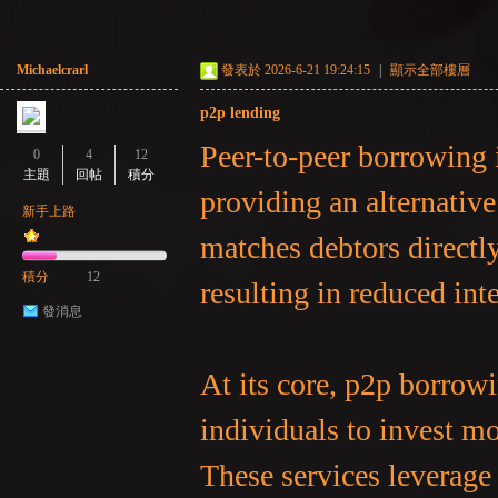
Michaelcrarl
發表於 2026-6-21 19:24:15
|
顯示全部樓層
p2p lending
Peer-to-peer borrowing i
0
4
12
主題
回帖
積分
providing an alternativ
新手上路
matches debtors directl
積分
12
resulting in reduced int
發消息
At its core, p2p borrowi
individuals to invest mo
These services leverage 