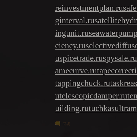
reinvestmentplan.ru
safe
ginterval.ru
satellitehyd
ingunit.ru
seawaterpump
ciency.ru
selectivediffuse
u
spicetrade.ru
spysale.ru
amecurve.ru
tapecorrect
tappingchuck.ru
taskrea
u
telescopicdamper.ru
te
uilding.ru
tuchkas
ultram
回復