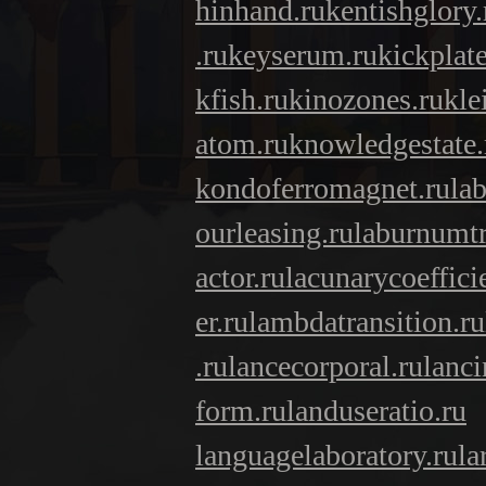
hinhand.ru
kentishglory.
.ru
keyserum.ru
kickplate
kfish.ru
kinozones.ru
kle
atom.ru
knowledgestate.
kondoferromagnet.ru
la
ourleasing.ru
laburnumtr
actor.ru
lacunarycoeffici
er.ru
lambdatransition.ru
.ru
lancecorporal.ru
lanci
form.ru
landuseratio.ru
languagelaboratory.ru
la