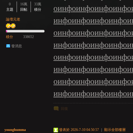
0
16萬
33萬
о
инфо
инфо
инфо
инфо
主題
回帖
積分
инфо
инфо
инфо
инфо
и
論壇元老
о
инфо
инфо
инфо
инфо
積分
338652
инфо
инфо
инфо
инфо
и
發消息
о
инфо
инфо
инфо
инфо
инфо
инфо
инфо
инфо
и
о
инфо
инфо
инфо
инфо
инфо
инфо
инфо
инфо
и
回復
younghumma
發表於 2026-7-10 04:50:57
|
顯示全部樓層