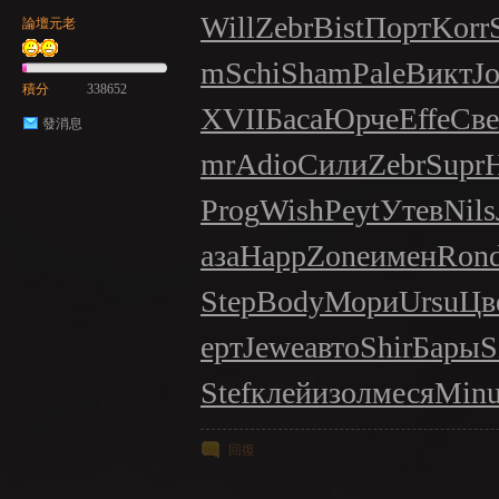
Will
Zebr
Bist
Порт
Korr
論壇元老
m
Schi
Sham
Pale
Викт
Jo
積分
338652
XVII
Баса
Юрче
Effe
Све
發消息
mr
Adio
Сили
Zebr
Supr
Prog
Wish
Peyt
Утев
Nils
аза
Happ
Zone
имен
Ron
Step
Body
Мори
Ursu
Цв
ерт
Jewe
авто
Shir
Бары
S
Stef
клей
изол
меся
Min
回復