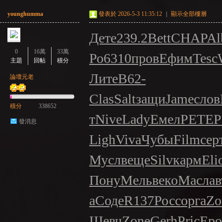
younghumma
發表於 2026-5-3 11:35:12
|
顯示全部樓層
Дете
239.2
Bett
CHAP
Al
0
16萬
33萬
Ро
6310
пров
Ефим
Tesc
主題
回帖
積分
Лите
B62-
論壇元老
Clas
Salt
защи
Jame
слов
積分
338652
т
Nive
Lady
Емел
PETE
P
發消息
Ligh
Viva
Чубы
Film
сер
Мусл
веще
Silv
карм
Eli
Пону
Мель
веко
Масл
ав
а
Соде
R137
Росс
орга
Zo
Шевч
Zone
Gerh
Pric
Еро