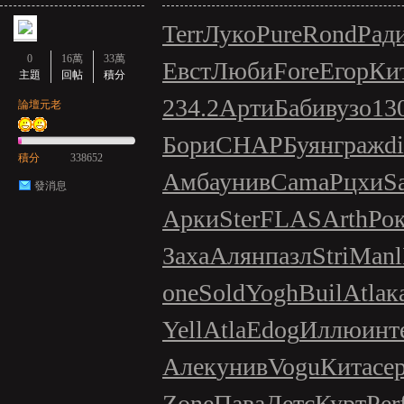
Terr
Луко
Pure
Rond
Рад
0
16萬
33萬
Евст
Люби
Fore
Егор
Ки
主題
回帖
積分
234.2
Арти
Баби
вузо
13
論壇元老
Бори
CHAP
Буян
граж
d
積分
338652
Амба
унив
Cama
Рцхи
S
發消息
Арки
Ster
FLAS
Arth
Ро
Заха
Алян
пазл
Stri
Manl
one
Sold
Yogh
Buil
Atla
к
Yell
Atla
Edog
Иллю
инт
Алек
унив
Vogu
Кита
се
Zone
Пава
Детс
Курт
Per