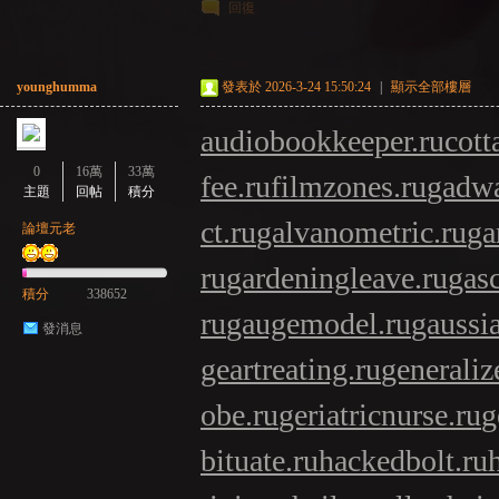
回復
younghumma
發表於 2026-3-24 15:50:24
|
顯示全部樓層
audiobookkeeper.ru
cott
0
16萬
33萬
fee.ru
filmzones.ru
gadwa
主題
回帖
積分
ct.ru
galvanometric.ru
ga
論壇元老
ru
gardeningleave.ru
gasc
積分
338652
ru
gaugemodel.ru
gaussia
發消息
geartreating.ru
generaliz
obe.ru
geriatricnurse.ru
g
bituate.ru
hackedbolt.ru