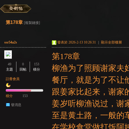
彌
»
›
›
›
第178章
[複製鏈接]
ssr54a2s
發表於 2026-2-13 10:26:31
|
顯示全部樓層
第178章
49
0
153
柳渔为了照顾谢家夫
主題
回帖
積分
賽
餐厅，就是为了不让
註冊會員
跟姜家比起来，谢家
積分
153
姜岁听柳渔说过，谢
發消息
至是黄土路，一般的
在学校食堂做打饭阿