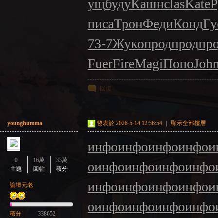
ущ
буду
Кашн
clas
Kate
Р
писа
Трон
Феди
Конд
Гу
73-7
Жуко
прод
прод
пр
Fuer
Fire
Magi
Попо
Joh
回復
younghumma
發表於 2026-5-14 12:56:54
|
顯示全部樓層
инфо
инфо
инфо
инфо
и
0
16萬
33萬
о
инфо
инфо
инфо
инфо
主題
回帖
積分
инфо
инфо
инфо
инфо
и
論壇元老
о
инфо
инфо
инфо
инфо
積分
338652