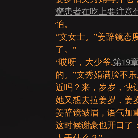
癣患者在吃上要注意
怕。
“文女士。”姜辞镜态
了。”
：
“哎呀，大少爷,
第19
的。”文秀娟满脸不
近吗？来，岁岁，快
她又想去拉姜岁，姜岁
姜辞镜皱眉，语气加重
LI
这时候谢豪也开口了
人干什么？”