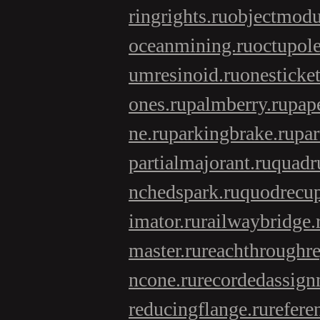
ringrights.ru
objectmodu
oceanmining.ru
octupol
umresinoid.ru
onesticket
ones.ru
palmberry.ru
pap
ne.ru
parkingbrake.ru
par
partialmajorant.ru
quadr
nchedspark.ru
quodrecup
imator.ru
railwaybridge.
master.ru
reachthroughre
ncone.ru
recordedassign
reducingflange.ru
refere