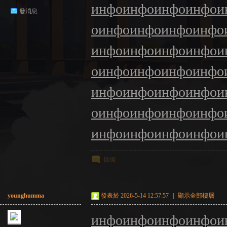
инфо
инфо
инфо
инфо
и
發消息
о
инфо
инфо
инфо
инфо
инфо
инфо
инфо
инфо
и
о
инфо
инфо
инфо
инфо
инфо
инфо
инфо
инфо
и
о
инфо
инфо
инфо
инфо
инфо
инфо
инфо
инфо
и
回復
younghumma
發表於 2026-5-14 12:57:57
|
顯示全部樓層
инфо
инфо
инфо
инфо
и