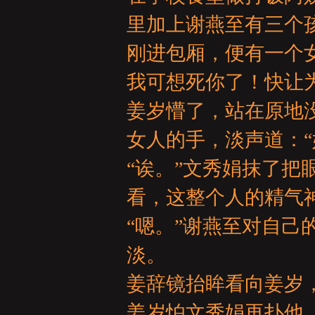
亞
里加上谢燕至有三个
刚进包厢，便有一个
我可想死你了！快让
姜岁懵了，站在原地
女人的手，淡声道：“
天
“诶。”文秀娟抹了把
看，这整个人的精气
“嗯。”谢燕至对自己
淡。
姜辞镜抬眸看向姜岁，
堂
姜岁怕文秀娟再扑他