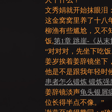
文秀娟就开始抹眼泪
这金窝窝里养了十八
柳渔有些尴尬，又不
NE
饭,
第1章 跳崖-《从
“对对对，先坐下吃饭
姜岁挨着姜辞镜坐下
他是不是跟我年轻时
患者怎么锻炼 锻炼强
A
姜辞镜淡声
龟头银屑
位长得半点不像。”