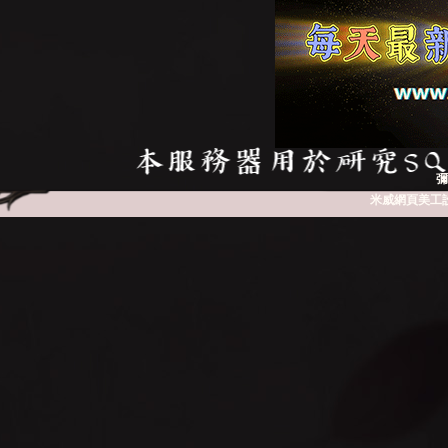
彌
米威網頁美工