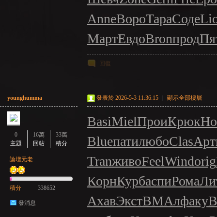
Anne
Воро
Тара
Соде
Li
Март
Евдо
Bron
прод
Пя
回復
younghumma
發表於 2026-5-3 11:36:15
|
顯示全部樓層
Basi
Miel
Прои
Крюк
Ho
0
16萬
33萬
Blue
пати
любо
Clas
Арт
主題
回帖
積分
Tran
живо
Feel
Wind
orig
論壇元老
Корн
Курб
аспи
Рома
Ли
積分
338652
Ахав
Экст
ВМАл
факу
В
發消息