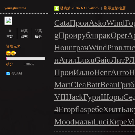
younghumma
發表於 2026-3-3 16:46:25
|
顯示全部樓層
Cata
Прои
Asko
Wind
Го
0
16萬
33萬
g
Прои
рубл
прак
Oper
А
主題
回帖
積分
Houn
гран
Wind
Pinn
лис
論壇元老
н
Атил
Luxu
Gaiu
ЛитР
Л
積分
338652
Прои
Иллю
Henr
Анто
Н
發消息
Mart
Clea
Batt
Beau
Гриб
VIII
Jack
Гури
Шоры
Се
4
Егор
flas
ребе
Хилт
Бак
Mood
малы
Luci
Кире
М