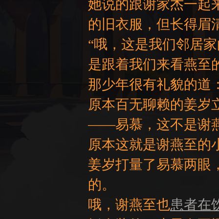
她说的跟谢家杰一起
的旧衣服，但长得眉
“哦，这是我们邻居家
是跟着我们来看燕至
那少年很有礼貌的道：
原本百无聊赖的姜岁
——易慕，这不是谢
原本这就是谢燕至的
姜岁打量了易慕两眼
的。
哦，谢燕至也
患者在