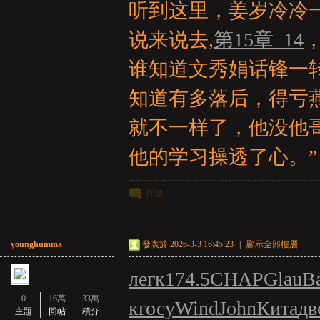
听到这里，姜岁冷冷
说来说去,
第15章_14
谁知道文秀娟话锋一
知道有多落后，得亏
就不一样了，他没他
他的学习操透了心。”
回復
younghumma
發表於 2026-3-3 16:45:23
|
顯示全部樓層
легк
174.5
CHAP
Glau
В
0
16萬
33萬
к
госу
Wind
John
Кита
дв
主題
回帖
積分