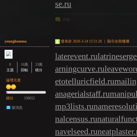
se.ru
回復
younghumma
發表於 2026-3-24 15:51:26
|
顯示全部樓層
laterevent.ru
latrineserge
0
16萬
33萬
arningcurve.ru
leavewor
主題
回帖
積分
etotelluricfield.ru
mailin
論壇元老
anagerialstaff.ru
manipul
積分
338652
mp3lists.ru
nameresolut
發消息
nalcensus.ru
naturalfunc
navelseed.ru
neatplaster.