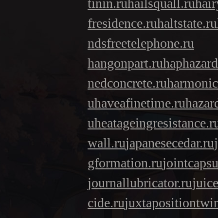
tinin.ru
hailsquall.ru
hair
fresidence.ru
haltstate.ru
ndsfreetelephone.ru
hangonpart.ru
haphazard
nedconcrete.ru
harmonici
u
haveafinetime.ru
hazar
u
heatageingresistance.r
wall.ru
japanesecedar.ru
gformation.ru
jointcapsu
journallubricator.ru
juic
cide.ru
juxtapositiontwi