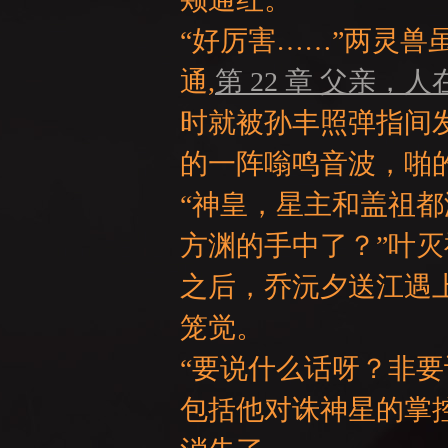
“好厉害……”两灵
通,
第 22 章 父亲，
时就被孙丰照弹指间
NE
的一阵嗡鸣音波，啪
“神皇，星主和盖祖
方渊的手中了？”叶
之后，乔沅夕送江遇
笼觉。
A
“要说什么话呀？非
包括他对诛神星的掌