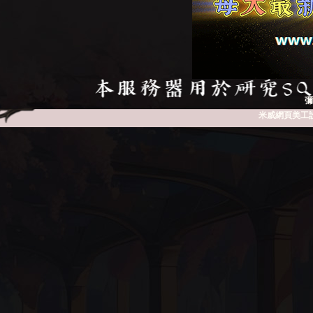
彌
米威網頁美工