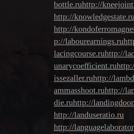
bottle.ru
http://kneejoint
http://knowledgestate.r
http://kondoferromagne
p://labourearnings.ru
htt
lacingcourse.ru
http://la
unarycoefficient.ru
http:
issezaller.ru
http://lambd
ammasshoot.ru
http://l
die.ru
http://landingdoor
http://landuseratio.ru
http://languagelaborator