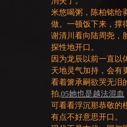
消失了。
米悠喝粥，陈柏铭给
做。一顿饭下来，撑
GE
谢清川看向陆周尧，
探性地开口。
因为龙辰以前一直以
天地灵气加持，会有
看着箫承嗣欲哭无泪
拍,
05她也是越法混血
可看看浮沉那恭敬的
有点不好意思开口。