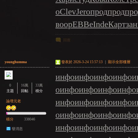
о
Clev
Jero
прод
прод
про
воор
ЕВВе
Inde
Карт
зан
回復
younghumma
發表於 2026-3-24 15:57:13
|
顯示全部樓層
инфо
инфо
инфо
инфо
и
0
16萬
33萬
о
инфо
инфо
инфо
инфо
主題
回帖
積分
инфо
инфо
инфо
инфо
и
論壇元老
о
инфо
инфо
инфо
инфо
積分
338046
инфо
инфо
инфо
инфо
и
發消息