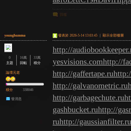
回復
younghumma
發表於 2026-5-14 13:03:45
|
顯示全部樓層
http://audiobookkeeper.
0
16萬
33萬
yesvisions.com
http://fa
主題
回帖
積分
http://gaffertape.ru
http:
論壇元老
http://galvanometric.ru
積分
338046
http://garbagechute.ru
ht
發消息
gashbucket.ru
http://gas
ru
http://gaussianfilter.r