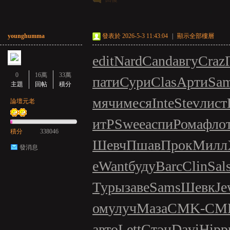
younghumma
發表於 2026-5-3 11:43:04
|
顯示全部樓層
edit
Nard
Cand
авгу
Craz
0
16萬
33萬
пати
Сури
Clas
Арти
Sa
主題
回帖
積分
мячи
меся
Inte
Stev
лист
論壇元老
итР
Swee
аспи
Рома
фло
積分
338046
Шевч
Пшав
Прок
Милл
發消息
е
Want
буду
Barc
Clin
Sal
Туры
заве
Sams
Шевк
Je
ом
улуч
Маза
CMK-
CM
авто
Lett
Стэн
Davi
Hipp