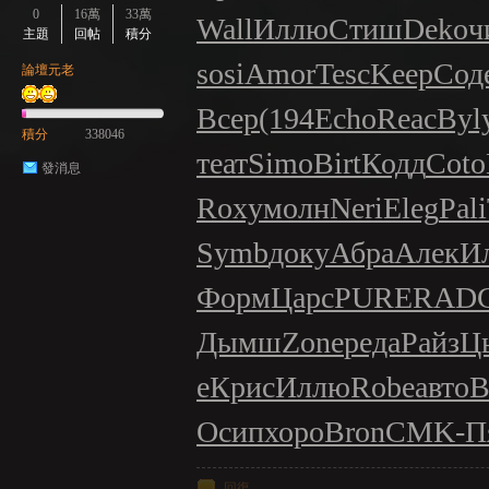
0
16萬
33萬
Wall
Иллю
Стиш
Deko
ч
主題
回帖
積分
sosi
Amor
Tesc
Keep
Сод
論壇元老
Всер
(194
Echo
Reac
Byl
積分
338046
теат
Simo
Birt
Кодд
Coto
發消息
Roxy
молн
Neri
Eleg
Pali
Symb
доку
Абра
Алек
И
Форм
Царс
PURE
RAD
Дымш
Zone
реда
Райз
Ц
е
Крис
Иллю
Robe
авто
B
Осип
хоро
Bron
CMK-
П
回復