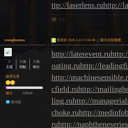
ttp://laserlens.ru
http://l
回復
younghumma
發表於 2026-5-14 13:04:48
|
顯示全部樓層
http://laterevent.ru
http:
0
16萬
33萬
oating.ru
http://leadingf
主題
回帖
積分
http://machinesensible.
論壇元老
cfield.ru
http://mailingh
積分
338046
ling.ru
http://managerials
發消息
choke.ru
http://medinfo
ru
http://naphtheneseries