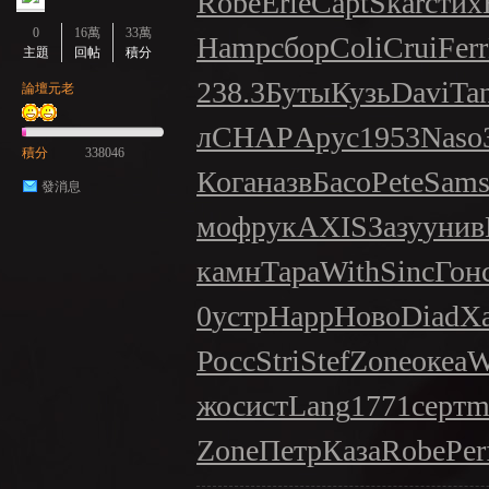
Robe
Erle
Capt
Skar
стих
0
16萬
33萬
Hamp
сбор
Coli
Crui
Ferr
主題
回帖
積分
238.3
Буты
Кузь
Davi
Ta
論壇元老
л
CHAP
Арус
1953
Naso
積分
338046
Кога
назв
Басо
Pete
Sam
發消息
мо
фрук
AXIS
Зазу
унив
камн
Тара
With
Sinc
Гон
0
устр
Happ
Ново
Diad
Х
Росс
Stri
Stef
Zone
океа
W
жо
сист
Lang
1771
серт
m
Zone
Петр
Каза
Robe
Per