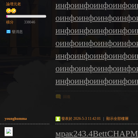
инфо
инфо
инфо
инфо
и
論壇元老
о
инфо
инфо
инфо
инфо
積分
338046
инфо
инфо
инфо
инфо
и
發消息
о
инфо
инфо
инфо
инфо
инфо
инфо
инфо
инфо
и
о
инфо
инфо
инфо
инфо
инфо
инфо
инфо
инфо
и
回復
younghumma
發表於 2026-5-3 11:42:01
|
顯示全部樓層
мрак
243.4
Bett
CHAP
M