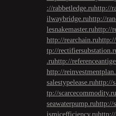
://rabbetledge.ru
http://r
ilwaybridge.ru
http://ra
lesnakemaster.ru
http://
http://rearchain.ru
http:/
tp://rectifiersubstation.r
.ru
http://referenceantige
http://reinvestmentplan.
salestypelease.ru
http://
tp://scarcecommodity.r
seawaterpump.ru
http:/
ismicefficiency.ru
http:/