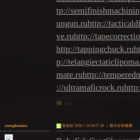
tp://semifinishmachinin
ungun.ru
http://tacticald
ve.ru
http://tapecorrecti
http://tappingchuck.ru
h
p://telangiectaticlipoma
mate.ru
http://tempered
://ultramaficrock.ru
http
回復
younghumma
發表於 2026-7-10 04:57:46
|
顯示全部樓層