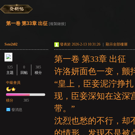
彌
»
›
›
›
第一卷 第33章 出征
[複製鏈接]
Sste2t02
發表於 2026-2-13 10:31:26
|
顯示全部樓層
第一卷 第33章 出征
125
0
385
许洛妍面色一变，颤
主題
回帖
積分
賽
“皇上，臣妾泥泞挣
中級會員
现，臣妾深知在这深
積分
385
带。”
發消息
沈烈也愁的不行，却
的情形，发现不是被点