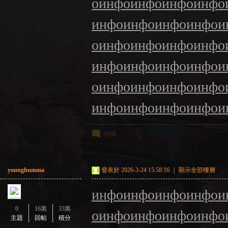
о
инфо
инфо
инфо
инфо
инфо
инфо
инфо
инфо
и
о
инфо
инфо
инфо
инфо
инфо
инфо
инфо
инфо
и
о
инфо
инфо
инфо
инфо
инфо
инфо
инфо
инфо
и
回復
younghumma
發表於 2026-3-24 15:58:16
|
顯示全部樓層
инфо
инфо
инфо
инфо
и
0
16萬
33萬
о
инфо
инфо
инфо
инфо
主題
回帖
積分