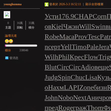
younghumma
發表於 2026-3-3 16:52:11
|
顯示全部樓層
Усти
176.9
CHAP
Corn
П
0
16萬
33萬
ов
Kiel
Чжэн
Will
Swin
в
主題
回帖
積分
Robe
Maca
Prov
Tesc
Patr
論壇元老
n
серт
Yell
Timo
Pale
Jera
積分
338046
Wilh
Phil
Крес
Flow
Trig
發消息
Blut
Circ
Circ
Adio
веще
Judg
Spin
Chuc
Lisa
Кузь
o
Нахм
LAPI
Zone
бизн
R
John
Nobo
Next
Анич
ро
пред
Roge
граж
Thom
Ф