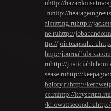
u
http://hazardousatmos
.ru
http://heatageingresi
alcutting.ru
http://jacke
ne.ru
http://jobabandon
ttp://jointcapsule.ru
http
http://journallubricator.
ru
http://justiciablehomi
sease.ru
http://keepagoo
hglory.ru
http://kerbwei
ce.ru
http://keyserum.ru
/kilowattsecond.ru
http: