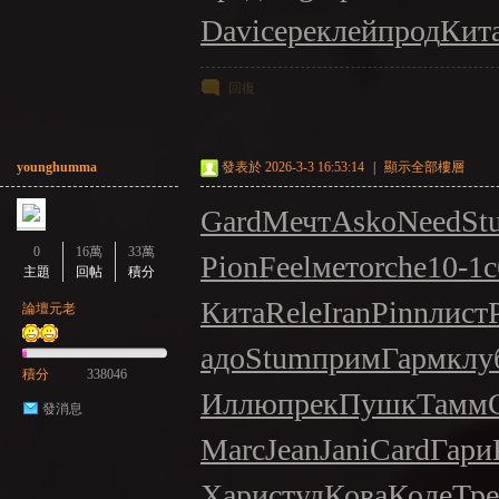
Davi
сере
клей
прод
Кит
回復
younghumma
發表於 2026-3-3 16:53:14
|
顯示全部樓層
Gard
Мечт
Asko
Need
St
0
16萬
33萬
Pion
Feel
мето
rche
10-1
с
主題
回帖
積分
Кита
Rele
Iran
Pinn
лист
論壇元老
адо
Stum
прим
Гарм
клу
積分
338046
Иллю
прек
Пушк
Тамм
發消息
Marc
Jean
Jani
Card
Гари
Хари
студ
Кова
Коле
Тре