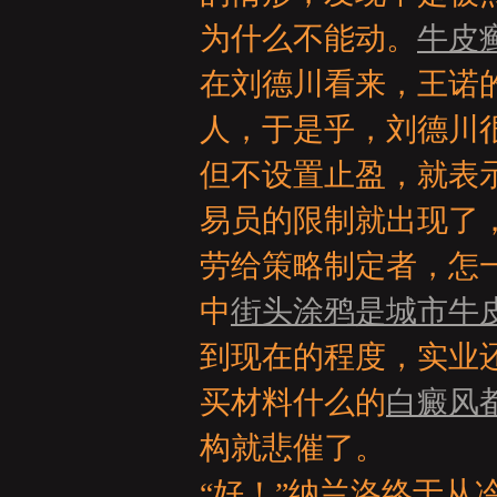
亞
为什么不能动。
牛皮
在刘德川看来，王诺
人，于是乎，刘德川
但不设置止盈，就表
易员的限制就出现了
天
劳给策略制定者，怎
中
街头涂鸦是城市牛
到现在的程度，实业
买材料什么的
白癜风
构就悲催了。
堂
“好！”纳兰洛终于