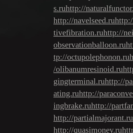
s.ru
http://naturalfunctor
http://navelseed.ru
http:
tivefibration.ru
http://ne
observationballoon.ru
ht
tp://octupolephonon.ru
h
/olibanumresinoid.ru
htt
gingterminal.ru
http://p
ating.ru
http://paraconv
ingbrake.ru
http://partfa
http://partialmajorant.ru
http://quasimoney.ru
htt