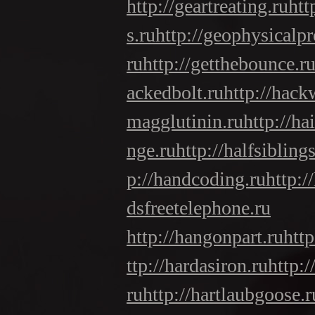
http://geartreating.ru
htt
s.ru
http://geophysicalpr
ru
http://getthebounce.r
ackedbolt.ru
http://hack
magglutinin.ru
http://ha
nge.ru
http://halfsiblings
p://handcoding.ru
http:/
dsfreetelephone.ru
http://hangonpart.ru
htt
ttp://hardasiron.ru
http:
ru
http://hartlaubgoose.r