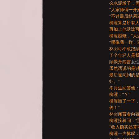
么水泥墩子，
亞
“人家师傅一开
“不过最后结局
柳潼算是所有
再加上他活泼
柳潼感慨，“人
“哪像我一样，
林羽可不敢跟
了个年轻人是
顾景舟闻言
女
虽然话说的是
天
最后被问到的
虾。”
岑月生回答他：
柳潼：“？”
柳潼懵了一下
俩！”
林羽闻言看向
柳潼接着问：“
“收入确实还算
堂
柳潼一声惊叹：