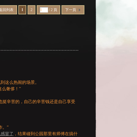
返回列表
1
2
/ 2 頁
下一頁
见到这么热闹的场景。
这么奢侈！”
也挺辛苦的，自己的辛苦钱还是自己享受
作。”
么感冒了
，结果碰到公园那里有师傅在搞什