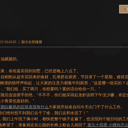
3 10:43:05
|
顯示全部樓層
，油腻腻的。
结束，各组嘉宾回到别墅，已经是晚上八点了。
各自刚刚从超市买回来的食材，扎堆挤在厨房，节目录了一个星期，难得
”柳潼的惊呼声响起，让大家的注意力都集中到厨房，“这是哪一组买的？
，“我们组，买了两只，你想要吗？要的话分给你一只。”
，随后连连摆手拒绝，“不不不，你们能买得起龙虾说明下午没少赚，肯定
小青菜也挺好的。”
展期白癜风的症状表现有什么
大家就开始各自问今天出门干了什么工作。
你们绝对想不到我们去干了啥，我们去和水泥了！”
，我们上午找了俩小时，都快把整个镇子走遍了，也没找到个能日结的工
抱希望了，准备就近在公园的长椅上歇会儿就回了,
第九十四章 小狸你怎