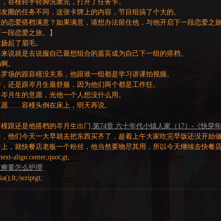
了，容槿轻手轻脚洗漱完，打开了任务卡。
朋友圈的任务不同，这张卡牌上的内容，节目组搞了个大的。
在的恋爱搭档满意？如果满意，请想办法留住他，与他开启下一段恋爱之
下一段恋爱之旅。】
微扬起了眉毛。
单来说就是去说服自己最想组合的嘉宾成为自己下一组的搭档。
场啊。
修罗场的跟容槿没关系，他跟谁一组都是学习讲课拍视频。
讲，还是跟岑月生最舒服，因为他们两个都是工作狂。
看岑月生的意愿，光他一个人想没什么用。
意愿……容槿头倒在床上，明天再说。
槿跟还是他搭档的岑月生出门,
第74章 六十年代小镇人家（17）-《快穿
验，他们今天一大早就去把东西买齐了，趁着上午大家吃完早饭还没开始
子上，就快餐店老板一个粉丝，他当然要物尽其用，所以今天继续去快餐
;text-align:center;quot;gt;
皮癣要怎么护理
ia();lt;/scriptgt;