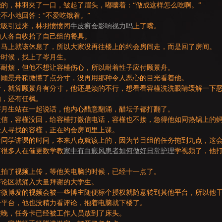
的，林羽夹了一口，皱起了眉头，嘟囔着：“做成这样怎么吃啊。”
不小地回答：“不爱吃饿着。”
被吸引过来，林羽愤愤闭
牛皮癣会影响视力吗
上了嘴。
的人各自收拾了自己组的餐具。
，马上就该休息了，所以大家没再往楼上的约会房间走，而是回了房间。
个时候，找上了岑月生。
不耐烦，但他不想让容槿伤心，所以耐着性子应付顾景舟。
，顾景舟稍微懂了点分寸，没再用那种令人恶心的目光看着他。
于，就算顾景舟有分寸，他还是烦的不行，想看看容槿洗洗眼睛缓解一下
的，还有任枫。
岑月生站在一起说话，他内心醋意翻涌，醋坛子都打翻了。
微信，容槿没回，给容槿打微信电话，容槿也不接，急得他如同热锅上的
众人寻找的容槿，正在约会房间里上课。
给同学讲课的时间，本来八点就该上的，因为节目组的任务拖到九点，这
有很多人在催更数学教
家中有白癜风患者如何做好日常护理
学视频了，他
又拍了视频上传，等他关电脑的时候，已经十一点了。
评论区就涌入大量拜谢的大学生。
在微博发的视频会被一些博主随便标个授权就随意转到其他平台，所以他
个平台，他也没精力看评论，抱着电脑就下楼了。
较晚，任务卡已经被工作人员放到了床头。