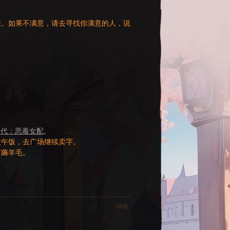
旅。如果不满意，请去寻找你满意的人，说
年代：恶毒女配
。
做午饭，去广场继续卖字。
店薅羊毛。
舉報