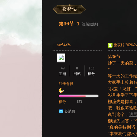
彌
»
›
›
›
第36节_1
[複製鏈接]
ssr54a2s
發表於 2026-2-1
第36节
炒了一天的菜
49
0
153
*
主題
回帖
積分
等一天的工作
賽
大家手上拎着
註冊會員
“我去！龙虾！
岑月生举了下手
柳潼先是惊喜
積分
153
吧，我跟蒋瑜吃
發消息
说到这个，
进
柳潼先回答：“
“真的是特别巧
“本来我们都不