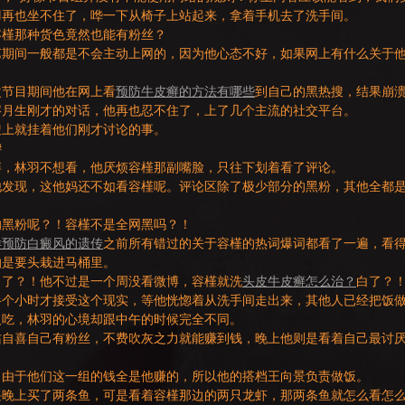
羽再也坐不住了，哗一下从椅子上站起来，拿着手机去了洗手间。
容槿那种货色竟然也能有粉丝？
艺期间一般都是不会主动上网的，因为他心态不好，如果网上有什么关于
次节目期间他在网上看
预防牛皮癣的方法有哪些
到自己的黑热搜，结果崩
岑月生刚才的对话，他再也忍不住了，上了几个主流的社交平台。
搜上就挂着他们刚才讨论的事。
#
屏，林羽不想看，他厌烦容槿那副嘴脸，只往下划着看了评论。
他发现，这他妈还不如看容槿呢。评论区除了极少部分的黑粉，其他全都
的黑粉呢？！容槿不是全网黑吗？！
样预防白癜风的遗传
之前所有错过的关于容槿的热词爆词都看了一遍，看
怕是要头栽进马桶里。
白了？！他不过是一个周没看微博，容槿就洗
头皮牛皮癣怎么治？
白了？
半个小时才接受这个现实，等他恍惚着从洗手间走出来，其他人已经把饭
人吃，林羽的心境却跟中午的时候完全不同。
沾自喜自己有粉丝，不费吹灰之力就能赚到钱，晚上他则是看着自己最讨
，由于他们这一组的钱全是他赚的，所以他的搭档王向景负责做饭。
兴晚上买了两条鱼，可是看着容槿那边的两只龙虾，那两条鱼就怎么看怎