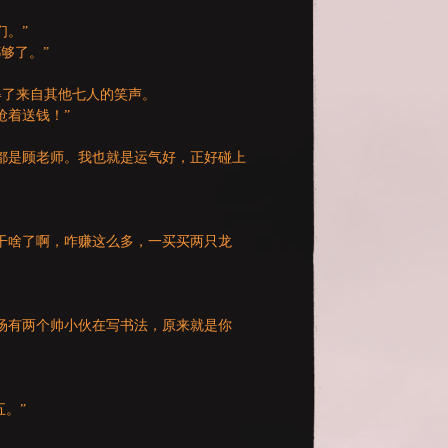
们。”
够了。”
得了来自其他七人的笑声。
抢着送钱！”
都是顾老师。我也就是运气好，正好碰上
！
干啥了啊，咋赚这么多，一买买两只龙
场有两个帅小伙在写书法，原来就是你
。”