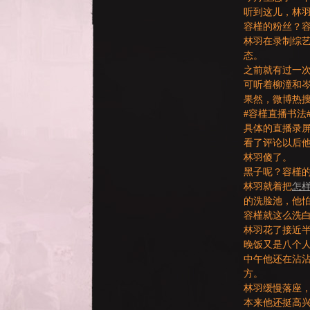
听到这儿，林
容槿的粉丝？
林羽在录制综
态。
之前就有过一
可听着柳潼和
NE
果然，微博热
#容槿直播书法
具体的直播录
看了评论以后
林羽傻了。
黑子呢？容槿
林羽就着把
怎
的洗脸池，他
容槿就这么洗
A
林羽花了接近
晚饭又是八个
中午他还在沾
方。
林羽缓慢落座
本来他还挺高