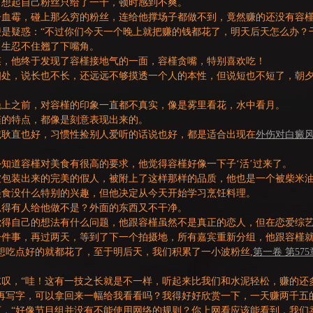
，想起自己粉丝只给了一千，顿时感到不爽。
子血霉，碰上那么穷的粉丝，连给他撑场子都做不到，竟然赚的还没有容
是疑惑：“不过你们今天一个晚上就把赚的钱都花了，明天后天怎么办？
月生忍不住翘了下嘴角。
菜，他终于发现了容槿接地气的一面，容槿贪嘴，特别喜欢吃！
相处，说长也不长，还远远不够摸透一个人的本性，但说短也不短了，朝
晚上之前，对容槿的印象一直都不真实，像是雾里看花，水中看月。
槿的特点，都像是刻意表现出来的。
诚耿直也好，习惯性捡别人爱听的话说也好，都是适合出现在
外伤对白癜
知道容槿对美食有很高的要求，他觉得容槿好像一下子‘活’过来了。
被包装出来的完美的假人，被附上了这样那样的品质，他也是一个被柴米
美食没什么特别的兴趣，但他决定从今天开始学习烹饪料理。
总得有人给他做不是？外面的东西又不干净。
觉得自己的想法有什么问题，他跟容槿虽然不是真正的恋人，但在恋爱综
件事，再过两天，等到了下一个拍摄地，所有嘉宾重新分组，他跟容槿就
想吃点好的就都花了，至于明后天，我们积累了一小波粉丝,
第一卷 第575
叹，“哇！这有一技之长就是不一样，听起来比我们和水泥轻松，赚的还
再写字，可以拿回来一幅给我看看吗？我得好好欣赏一下，一天赚两千五
，“好像节目组并没有不能使用网络的规则？你上网看应该能看到，我们