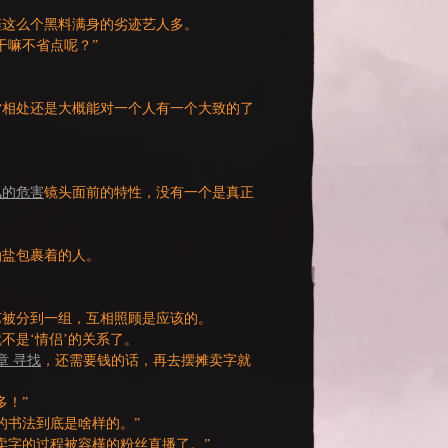
槿这么个黑料满身的劣迹艺人多。
干嘛不省点呢？”
夕相处还是大概能对一个人有一个大致的了
风的危害
镜头面前的特性，没有一个是真正
油盐包裹着的人。
艺被分到一组，互相照顾是应该的。
不是‘情侣’的关系了。
章 寻找
，还需要钱的话，再去摆摊卖字就
多！”
的书法到底是啥样的。”
卖字的过程被容槿的粉丝直播了。”