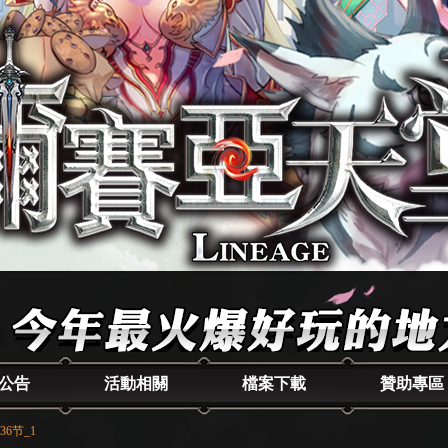
公告
活動相關
檔案下載
贊助專區
36节_1