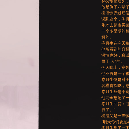
林羽皱起眉头
他是倒了八辈
柳潼惊叹过后便
说到这个，岑
刚才去超市买
一个多星期的
解的。
岑月生在今天
他所看到的容
：
深情也好，真
属于‘人’的。
今天晚上，意外
他不再是一个
岑月生倒是对
容槿喜欢吃，
岑月生丝毫不
他完全忘记了一
岑月生回答：“
LI
行了。”
柳潼又是一声惊
“明天你们要是
岑月生想了一下