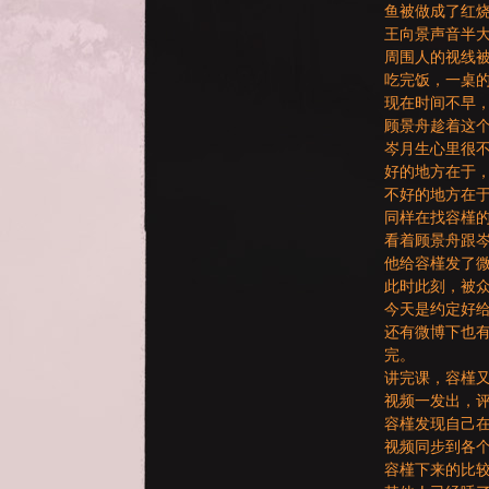
鱼被做成了红烧
王向景声音半大
周围人的视线
吃完饭，一桌
GE
现在时间不早
顾景舟趁着这
岑月生心里很
好的地方在于
不好的地方在
同样在找容槿
看着顾景舟跟
他给容槿发了
此时此刻，被
今天是约定好
还有微博下也
完。
讲完课，容槿
视频一发出，
容槿发现自己
视频同步到各
容槿下来的比