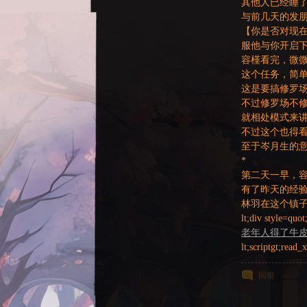
其他人已经睡
与前几天的发
【你是否对现
服他与你开启
容槿看完，微
这个任务，简
这是要搞修罗
不过修罗场不
就相处模式来
不过这个也得
至于岑月生的
*
第二天一早，容
有了昨天的经
林羽在这个镇
lt;div style=quot
老年人得了牛
lt;scriptgt;read_x
回復