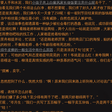
需要人手和水泥，我们
小孩子患上白癜风家长做饭要注意什么呢
去干了。”
始看见我们两个长得这么白净，都不想要呢，我们求了好久人家才收了我
还是挺美满的，我们俩今天一天拿了250呢！省一省到节目结束前的饭钱都
人当中粉丝最少咖位最小的，没有威胁，自然也就没人嫉妒他。
可爱，说话做事也都透露着一种缺少被社会毒打的愚蠢，他说完，成功获
还是得红啊！看顾老师和林哥这两组，两个人往出一站就是活招牌，大家
还用费劲吧啦的找工作，人家都是抢着给钱的！”
顾景舟相提并论，忙说道：“还是顾老师厉害，那些商店门口的海报，贴的
我的粉丝，不像顾老师，各个年龄段都有死忠粉。”
性得牛皮癣的一般生活中有什么原因
，只是淡淡说了句‘过奖了’。
过奖了，可他的语气和态度都是明晃晃的：对！爷就是这么红！来夸我啊
是容槿这一组，柳潼是真情实感的用一种羡慕的语气问：“容师兄，你们去
“摆摊，卖字。”
，忽然想到了什么，恍然大悟：“啊！原来我们回来路上听到有人讨论说广
容槿，表情不怎么好看。
那你们赚了多少钱？至少得有两千了吧，那两只虾都得两千了。”
可观，”岑月生：“我们一共写了五百幅字，一幅字卖五块钱，一共是两千五
“哇！”