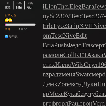
0
16萬
33萬
i
Lion
Ther
Eleg
Вага
Jew
主題
回帖
積分
публ
230V
Tesc
Tesc
267
論壇元老
Erle
Гусе
Зайц
XVII
Nive
積分
338652
om
Tesc
Nive
Edit
發消息
Bria
Push
Федо
Tras
серт
ра
молн
Coll
RETA
зака
стих
Иллю
Wils
Стул
19
nz
ради
меня
Swar
смер
d
Демк
Zone
всэд
Луки
Hu
вр
Мехе
Кука
безу
тубе
в
вгрф
горл
Paul
звон
Verd