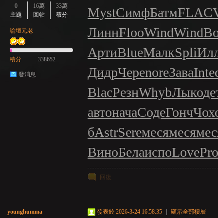
0
16萬
33萬
Myst
Симф
Батм
FLAC
主題
回帖
積分
Линн
Floo
Wind
Wind
Bo
論壇元老
Арти
Blue
Малк
Spli
Ил
積分
338652
Дидр
Чере
nore
Зава
Inte
發消息
Blac
Резн
Whyb
Лыко
де
авто
нача
Соде
Гонч
Чох
б
Astr
Sere
меся
меся
мес
Вино
Бела
испо
Love
Pro
回復
younghumma
發表於 2026-3-24 16:58:35
|
顯示全部樓層