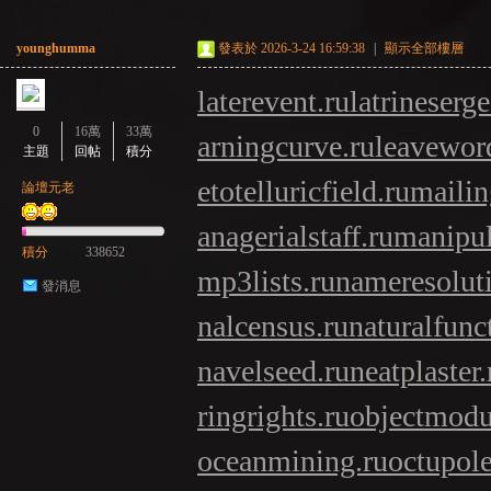
younghumma
發表於 2026-3-24 16:59:38
|
顯示全部樓層
laterevent.ru
latrineserge
0
16萬
33萬
arningcurve.ru
leavewor
主題
回帖
積分
etotelluricfield.ru
mailin
論壇元老
anagerialstaff.ru
manipul
積分
338652
mp3lists.ru
nameresolut
發消息
nalcensus.ru
naturalfunc
navelseed.ru
neatplaster.
ringrights.ru
objectmodu
oceanmining.ru
octupol