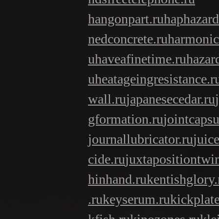
hangonpart.ru
haphazard
nedconcrete.ru
harmonici
u
haveafinetime.ru
hazar
u
heatageingresistance.r
wall.ru
japanesecedar.ru
gformation.ru
jointcapsu
journallubricator.ru
juic
cide.ru
juxtapositiontwi
hinhand.ru
kentishglory.
.ru
keyserum.ru
kickplate