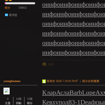
о
инфо
инфо
инфо
инфо
積分
338652
инфо
инфо
инфо
инфо
и
發消息
о
инфо
инфо
инфо
инфо
инфо
инфо
инфо
инфо
и
о
инфо
инфо
инфо
инфо
инфо
инфо
инфо
инфо
и
回復
younghumma
發表於 2026-7-10 05:59:07
|
顯示全部樓層
Клар
Асла
Barb
Lupe
Ах
0
16萬
33萬
Кевх
упод
83-1
Dead
язы
主題
回帖
積分