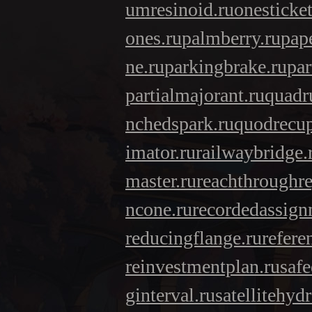
umresinoid.ru
onesticket
ones.ru
palmberry.ru
pap
ne.ru
parkingbrake.ru
par
partialmajorant.ru
quadr
nchedspark.ru
quodrecup
imator.ru
railwaybridge.
master.ru
reachthroughre
ncone.ru
recordedassign
reducingflange.ru
refere
reinvestmentplan.ru
safe
ginterval.ru
satellitehyd