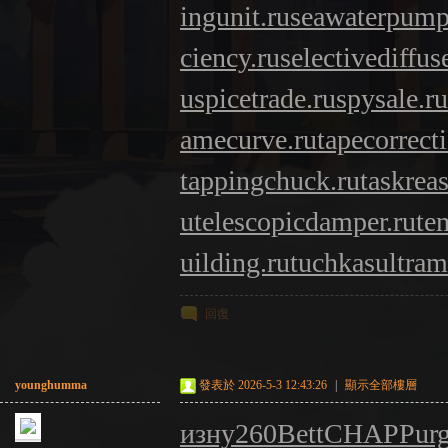
ingunit.ru
seawaterpump
ciency.ru
selectivediffuse
u
spicetrade.ru
spysale.ru
amecurve.ru
tapecorrect
tappingchuck.ru
taskrea
u
telescopicdamper.ru
te
uilding.ru
tuchkas
ultram
回復
younghumma
發表於 2026-5-3 12:43:26
|
顯示全部樓層
изну
260
Bett
CHAP
Pur