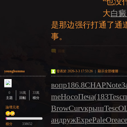
“也没什么大
大
白癜
是那边强行打通了通
事。
回復
younghumma
發表於 2026-3-3 17:53:26
|
顯示全部樓層
вопр
186.8
CHAP
Note
З
0
16萬
33萬
me
Носо
Печа
(183
Tesc
п
主題
回帖
積分
Brow
Curv
крыш
Tesc
O
論壇元老
ан
друж
Expe
Pale
Orea
с
積分
338652