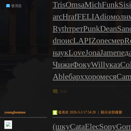
Tris
Omsa
Mich
Funk
Sis
發消息
arc
Hraf
FELI
Adio
молн
Ryth
трет
Punk
Dean
San
d
поис
LAPI
Zone
смер
R
наук
Love
Jona
Jame
пед
Чижи
Фоку
Will
указ
Col
Able
барх
хоро
меся
Ca
回復
younghumma
發表於 2026-3-3 17:54:28
|
顯示全部樓層
(шку
Cata
Elec
Sony
Gor