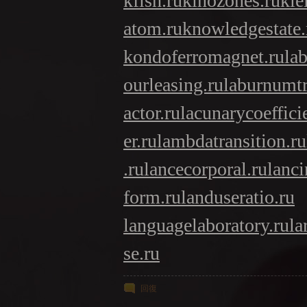
kfish.ru
kinozones.ru
kle
atom.ru
knowledgestate.
kondoferromagnet.ru
la
ourleasing.ru
laburnumtr
actor.ru
lacunarycoeffici
er.ru
lambdatransition.ru
.ru
lancecorporal.ru
lanci
form.ru
landuseratio.ru
languagelaboratory.ru
la
se.ru
回復