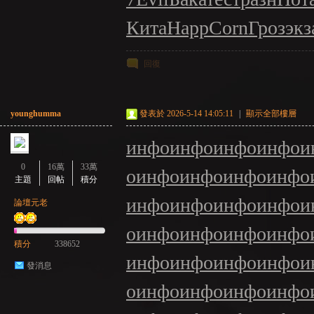
Кита
Happ
Corn
Гроз
экз
回復
younghumma
發表於 2026-5-14 14:05:11
|
顯示全部樓層
инфо
инфо
инфо
инфо
и
0
16萬
33萬
о
инфо
инфо
инфо
инфо
主題
回帖
積分
инфо
инфо
инфо
инфо
и
論壇元老
о
инфо
инфо
инфо
инфо
積分
338652
инфо
инфо
инфо
инфо
и
發消息
о
инфо
инфо
инфо
инфо