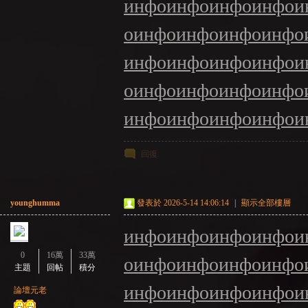
инфо
инфо
инфо
инфо
и
о
инфо
инфо
инфо
инфо
инфо
инфо
инфо
инфо
и
о
инфо
инфо
инфо
инфо
инфо
инфо
инфо
инфо
и
回復
younghumma
發表於 2026-5-14 14:06:14
|
顯示全部樓層
инфо
инфо
инфо
инфо
и
0
16萬
33萬
о
инфо
инфо
инфо
инфо
主題
回帖
積分
инфо
инфо
инфо
инфо
и
論壇元老