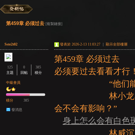
彌
»
›
›
›
第459章 必须过去
[複製鏈接]
Sste2t02
發表於 2026-2-13 11:03:27
|
顯示全部樓層
第459章 必须过去
125
0
385
必须要过去看看才行
主題
回帖
積分
賽
“他们能够正
中級會員
林小龙看着
積分
385
会不会有影响？”
發消息
身上怎么会有白色
林威沉声说道：