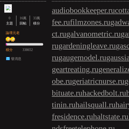
audiobookkeeper.ru
cott
0
16萬
33萬
fee.ru
filmzones.ru
gadwa
主題
回帖
積分
ct.ru
galvanometric.ru
ga
論壇元老
ru
gardeningleave.ru
gasc
積分
338652
ru
gaugemodel.ru
gaussia
發消息
geartreating.ru
generaliz
obe.ru
geriatricnurse.ru
g
bituate.ru
hackedbolt.ru
tinin.ru
hailsquall.ru
hair
fresidence.ru
haltstate.ru
ndsfreetelephone.ru