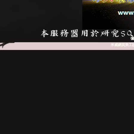
彌
米威網頁美工