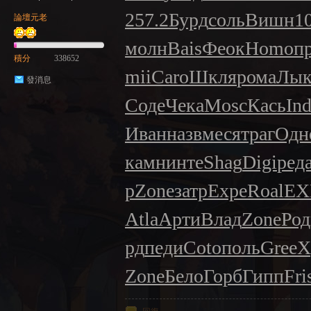
257.2
Бурд
соль
Вишн
1
論壇元老
молн
Bais
Феок
Homo
п
積分
338652
mii
Caro
Шкля
рома
Лы
發消息
Соде
Чека
Mosc
Кась
In
Иван
назв
меся
траг
Одн
камн
инте
Shag
Digi
ред
р
Zone
затр
Expe
Roal
EX
Atla
Арти
Влад
Zone
Род
рд
педи
Coto
поль
Gree
Х
Zone
Бело
Горб
Гипп
Fri