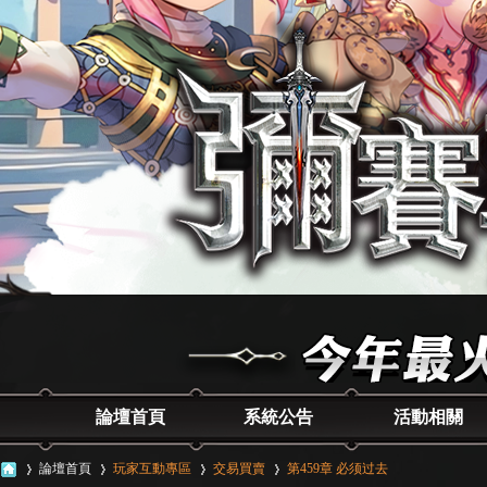
論壇首頁
系統公告
活動相關
論壇首頁
玩家互動專區
交易買賣
第459章 必须过去