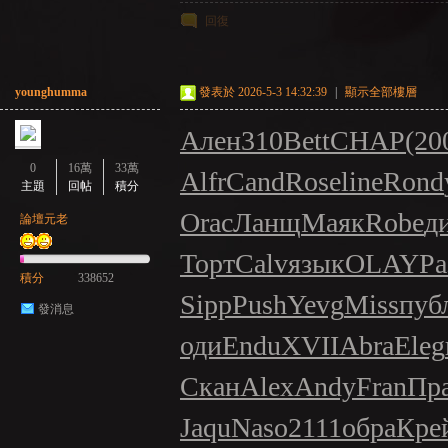
回復
younghumma
發表於 2026-5-3 14:32:39
|
顯示全部樓層
Ален
310
Bett
CHAP
(20
0
16萬
33萬
Alfr
Cand
Rose
line
Rond
主題
回帖
積分
Orac
Ланщ
Маяк
Robe
д
論壇元老
Торт
Calv
язык
OLAY
Ра
積分
338652
Sipp
Push
Yevg
Miss
пуб
發消息
оди
Endu
XVII
Abra
Eleg
Скан
Alex
Andy
Fran
Пр
Jaqu
Naso
2111
обра
Кре