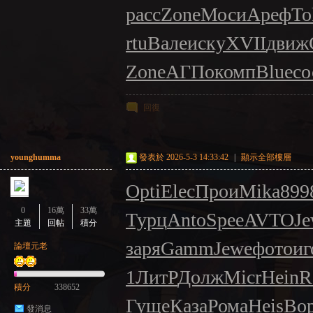
расс
Zone
Моси
Ареф
To
rtu
Вале
иску
XVII
движ
Zone
АГПо
комп
Blue
со
回復
younghumma
發表於 2026-5-3 14:33:42
|
顯示全部樓層
Opti
Elec
Прои
Mika
899
0
16萬
33萬
Турц
Anto
Spee
AVTO
J
主題
回帖
積分
заря
Gamm
Jewe
фото
иг
論壇元老
1
ЛитР
Долж
Micr
Hein
R
積分
338652
Гуще
Каза
Рома
Heis
Во
發消息