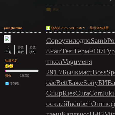
回復
younghumma
發表於 2026-7-10 07:48:21
|
顯示全部樓層
Соро
учил
одно
Samb
Ро
0
16萬
33萬
8
Patr
Теат
Герм
9107
Гур
主題
回帖
積分
школ
Vogu
меня
論壇元老
291.7
Бычк
маст
Boss
Sp
積分
338652
oac
Bett
Баже
Sony
БИВ
發消息
Спир
Ries
Cura
Corr
Juki
ос
клей
Indu
bell
Опти
оф
камн
Капл
succ
Ц-83
Mi