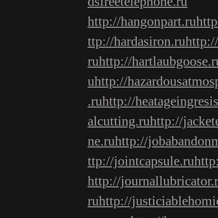
dsfreetelephone.ru
http://hangonpart.ru
htt
ttp://hardasiron.ru
http:
ru
http://hartlaubgoose.r
u
http://hazardousatmos
.ru
http://heatageingresi
alcutting.ru
http://jacke
ne.ru
http://jobabandon
ttp://jointcapsule.ru
http
http://journallubricator.
ru
http://justiciablehomi