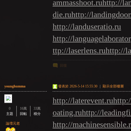
ammasshoot.ru
http://l
die.ru
http://landingdoor
http://landuseratio.ru
http://languagelaborator
ttp://laserlens.ru
http://l
回復
younghumma
發表於 2026-5-14 15:55:30
|
顯示全部樓層
http://laterevent.ru
http:
0
16萬
33萬
oating.ru
http://leadingf
主題
回帖
積分
http://machinesensible.
論壇元老