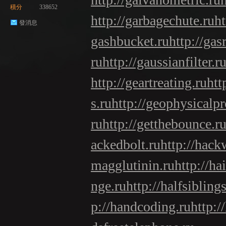
積分
338652
http://garbagechute.ru
ht
發消息
gashbucket.ru
http://gas
ru
http://gaussianfilter.r
http://geartreating.ru
htt
s.ru
http://geophysicalpr
ru
http://getthebounce.r
ackedbolt.ru
http://hack
magglutinin.ru
http://ha
nge.ru
http://halfsiblings
p://handcoding.ru
http:/