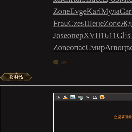
Zone
Evge
Kari
Мула
Car
Frau
Czes
Шепе
Zone
Жд
Jose
опер
XVII
1611
Glis
Zone
опас
Смир
Arno
цв
回復
您需要登