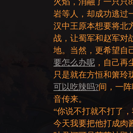
火焰，消融了一只只
岩等人，却成功逃过
汉中王原本想要将北
战，让蜀军和赵军对
地。当然，更希望自
要怎么办呢
，自己再
只是就在方恒和箫玲
可以吃辣吗?
间，一阵
音传来。
“你说不打就不打了
今天我要把他打成肉