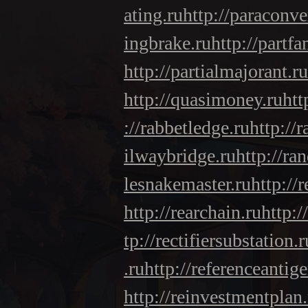
ating.ru
http://paraconv
ingbrake.ru
http://partfa
http://partialmajorant.ru
http://quasimoney.ru
htt
://rabbetledge.ru
http://r
ilwaybridge.ru
http://ra
lesnakemaster.ru
http://
http://rearchain.ru
http:/
tp://rectifiersubstation.r
.ru
http://referenceantige
http://reinvestmentplan.