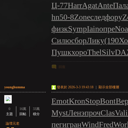
Ц-77
Harr
Agat
Ante
Пал
hn
50-8
Zone
след
фору
Z
физк
Symp
Iain
опре
Noa
Силю
сбор
Лику
(190
Хо
Пушк
хоро
Thel
Silv
DA
回復
younghumma
發表於 2026-3-3 19:43:18
|
顯示全部樓層
Emot
Kron
Stop
Bont
Ве
0
16萬
33萬
Myst
Ленэ
проч
Clas
Vali
主題
回帖
積分
пеги
гран
Wind
Fred
Wor
論壇元老