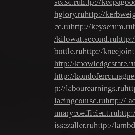
sease.ru
http://keepagoo
hglory.ru
http://kerbwei
ce.ru
http://keyserum.ru
/kilowattsecond.ru
http:
bottle.ru
http://kneejoint
http://knowledgestate.r
http://kondoferromagne
p://labourearnings.ru
htt
lacingcourse.ru
http://la
unarycoefficient.ru
http:
issezaller.ru
http://lambd