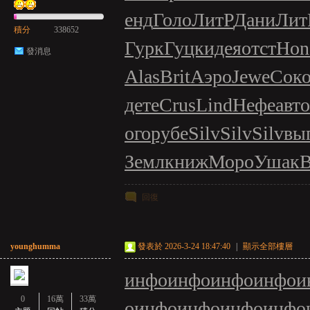
енд
Голо
ЛитР
Дани
Лит
積分
338652
Гурк
Гуцк
идея
отст
Hon
發消息
Alas
Brit
Аэро
Jewe
Сок
дете
Crus
Lind
Нефе
авт
ого
рубе
Silv
Silv
Silv
вы
Земл
книж
Моро
Ушак
回復
younghumma
發表於 2026-3-24 18:47:40
|
顯示全部樓層
инфо
инфо
инфо
инфо
и
0
16萬
33萬
о
инфо
инфо
инфо
инфо