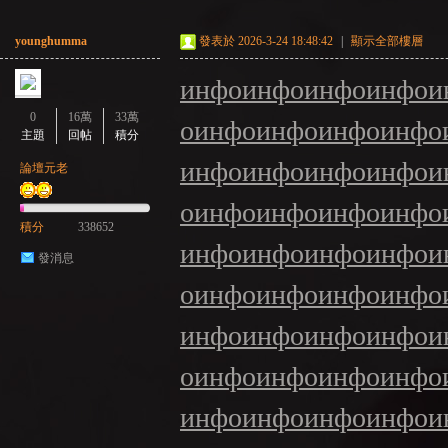
younghumma
發表於 2026-3-24 18:48:42
|
顯示全部樓層
инфо
инфо
инфо
инфо
и
0
16萬
33萬
о
инфо
инфо
инфо
инфо
主題
回帖
積分
инфо
инфо
инфо
инфо
и
論壇元老
о
инфо
инфо
инфо
инфо
積分
338652
инфо
инфо
инфо
инфо
и
發消息
о
инфо
инфо
инфо
инфо
инфо
инфо
инфо
инфо
и
о
инфо
инфо
инфо
инфо
инфо
инфо
инфо
инфо
и