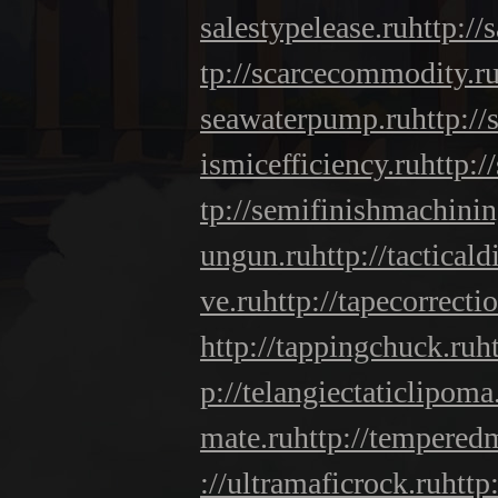
salestypelease.ru
http://
tp://scarcecommodity.r
seawaterpump.ru
http:/
ismicefficiency.ru
http:/
tp://semifinishmachinin
ungun.ru
http://tacticald
ve.ru
http://tapecorrecti
http://tappingchuck.ru
h
p://telangiectaticlipoma
mate.ru
http://tempered
://ultramaficrock.ru
http