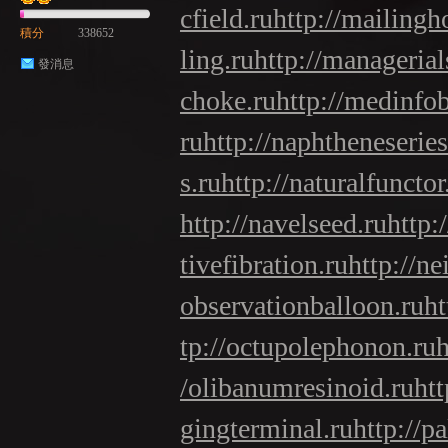
cfield.ru
http://mailingh
積分
338652
ling.ru
http://managerials
發消息
choke.ru
http://medinfo
ru
http://naphtheneseries
s.ru
http://naturalfunctor
http://navelseed.ru
http:
tivefibration.ru
http://ne
observationballoon.ru
ht
tp://octupolephonon.ru
h
/olibanumresinoid.ru
htt
gingterminal.ru
http://p