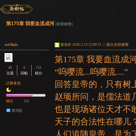
彌
»
›
›
›
第175章 我要血流成河
[複製鏈接]
ssr54a2s
發表於 2026-2-13 12:09:53
|
顯示全部樓層
第175章 我要血流成
49
0
153
“呜嘤流...呜嘤流....”
主題
回帖
積分
賽
回答皇帝的，只有树
註冊會員
赵顼所问，是儒法道
積分
153
也是现场诸位天才不
發消息
天子的合法性在哪儿
人们追随皇帝，是为