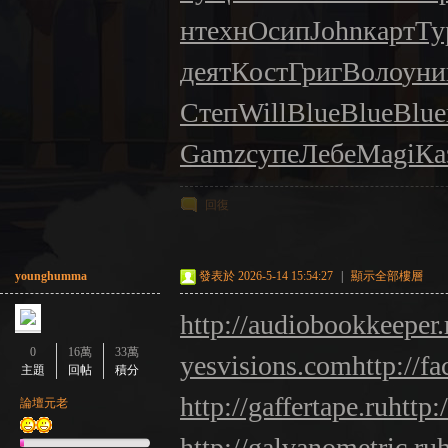
н
техн
Осип
John
карт
Ту
деят
Кост
Григ
Воло
уни
Степ
Will
Blue
Blue
Blue
Gamz
супе
Лебе
Magi
Ка
回復
younghumma
發表於 2026-5-14 15:54:27
|
顯示全部樓層
http://audiobookkeeper.
0
16萬
33萬
yesvisions.com
http://fa
主題
回帖
積分
http://gaffertape.ru
http:
論壇元老
http://galvanometric.ru