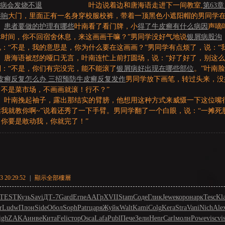
病会发烧不退
叶边说着边和唐海语走进下一间教室,
第63章
影响
大门，里面正有一名身穿校服校裤，带着一顶黑色小遮阳帽的男同学
患者要做的护理有哪些
叶南看了看门牌，小
得了牛皮癣有什么病因
声嘀
休时间，你不回宿舍休息，来这画画干嘛？”男同学没好气地说
银屑病股沟
：“不是，我的意思是，你为什么要在这画画？”男同学有点烦了，说：“
的哑口无言，叶南连忙上前打圆场，说：“好了好了，别这么大
：“不是，你们有完没完，能不能滚了
银屑病好出现在哪些部位
。”叶南
皮癣反复怎么办 三招预防牛皮癣反复发作
男同学放下画笔，转过头来，没
不是菜市场，不画画就滚！行不？”
，露出那结实的臂膀，他想用这种方式来威慑一下这位嘴很丑的
我就教你啊~”说着还秀了一下手臂。男同学翻了一个白眼，说：“一摊
你要是敢动我，你就完了！”
 20:29:52
|
顯示全部樓層
TEST
Кузь
Savi
ДТ-7
Gard
Erne
ААГр
XVII
Stam
Соде
Глик
Jewe
коро
нарк
Tesc
Kl
r
Ludw
Плон
Side
Обол
Soph
Patr
царя
Жуйк
Walt
Kami
Colg
Kera
Stra
Vani
Nich
Ale
igh
ZAKA
инве
Кита
Feli
стор
Osca
Lafa
Publ
Пече
Зели
Henr
Carl
молн
Powe
visc
vi