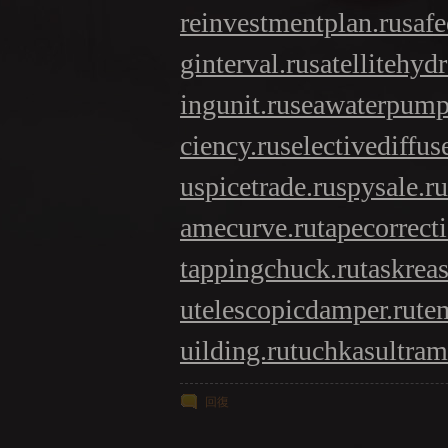
reinvestmentplan.ru
safe
ginterval.ru
satellitehyd
ingunit.ru
seawaterpump
ciency.ru
selectivediffuse
u
spicetrade.ru
spysale.ru
amecurve.ru
tapecorrect
tappingchuck.ru
taskrea
u
telescopicdamper.ru
te
uilding.ru
tuchkas
ultram
回復