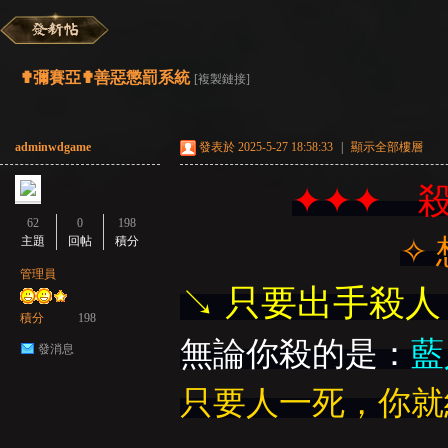
彌
»
›
›
›
✟彌賽亞✟善惡懲罰系統
[複製鏈接]
adminwdgame
發表於 2025-5-27 18:58:33
|
顯示全部樓層
✦✦✦ 
62
0
198
主題
回帖
積分
✧
賽
管理員
↘ 只要出手殺
積分
198
無論你殺的是：
藍
發消息
只要人一死，你就