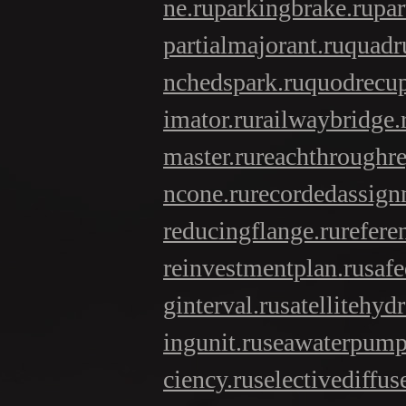
ne.ru
parkingbrake.ru
par
partialmajorant.ru
quadr
nchedspark.ru
quodrecup
imator.ru
railwaybridge.
master.ru
reachthroughre
ncone.ru
recordedassign
reducingflange.ru
refere
reinvestmentplan.ru
safe
ginterval.ru
satellitehyd
ingunit.ru
seawaterpump
ciency.ru
selectivediffuse