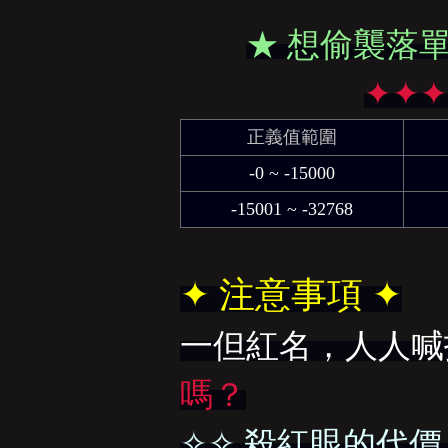
亞
★ 想偷襲落
✦✦
正義值範圍
-0 ~ -15000
-15001 ~ -32768
天
✦ 注意事項 ✦
一但紅名，人人喊
嗎？
堂
✧✧ 殺紅眼的代