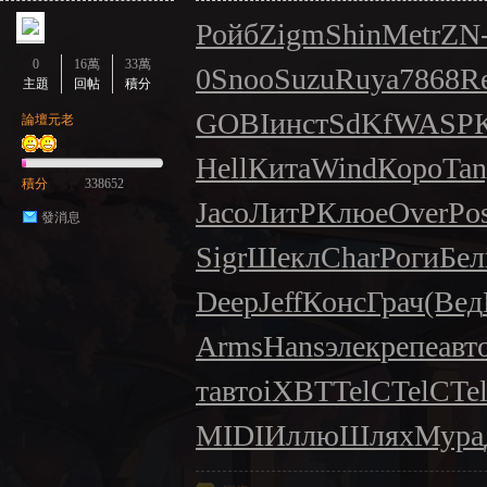
Ройб
Zigm
Shin
Metr
ZN
0
16萬
33萬
0
Snoo
Suzu
Ruya
7868
R
主題
回帖
積分
GOBI
инст
SdKf
WASP
論壇元老
Hell
Кита
Wind
Коро
Ta
積分
338652
Jaco
ЛитР
Клюе
Over
Po
發消息
Sigr
Шекл
Char
Роги
Бел
Deep
Jeff
Конс
Грач
(Вед
Arms
Hans
элек
репе
авт
т
авто
iXBT
TelC
TelC
Te
MIDI
Иллю
Шлях
Мура