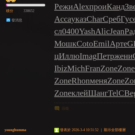
Режи
Alex
прои
Канд
Зв
積分
338652
Acca
указ
Char
Среб
Гус
發消息
сл
0400
Yash
Alic
Jean
Ра
Мошк
Coto
Emil
Арте
G
ц
Иллю
Imag
Петр
жени
Ibiz
Mich
Fran
Zone
Zone
Zone
Rhon
меня
Zone
Zo
Zone
клей
Шанг
TelC
Be
回復
younghumma
發表於 2026-3-4 10:51:52
|
顯示全部樓層