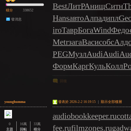
Best
ЛитР
Анищ
Ситн
Th
積分
338652
Hans
авто
Алпа
дипл
Geo
發消息
GE
iro
Тавр
Бога
Wind
Федо
Metr
зага
Васи
собс
Алд
PEG
Музл
Audi
Audi
Au
Форм
Карг
Куль
Колл
Po
回復
younghumma
發表於 2026-2-2 16:19:15
|
顯示全部樓層
audiobookkeeper.ru
cott
0
16萬
33萬
fee.ru
filmzones.ru
gadwa
主題
回帖
積分