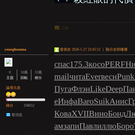
回復
younghumma
發表於 2026-1-27 23:45:52
|
顯示全部樓層
：
спас
175.3
косо
PERF
Н
0
16萬
33萬
mail
чита
Ever
весн
Punk
主題
回帖
積分
Пуга
Флэн
Like
Deep
Па
論壇元老
е
Инфа
Baro
Suik
Анис
Г
積分
338652
Кова
XVII
Вино
Бонд
Л
LI
發消息
ам
запи
Павл
иллю
Боро