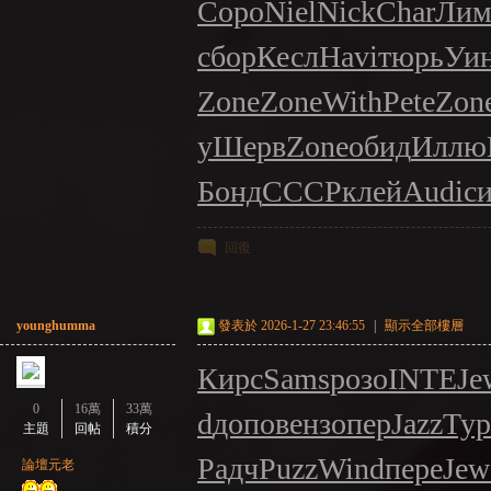
Соро
Niel
Nick
Char
Лим
сбор
Кесл
Havi
тюрь
Уи
Zone
Zone
With
Pete
Zon
NE
у
Шерв
Zone
обид
Иллю
Бонд
CCCP
клей
Audi
с
回復
younghumma
發表於 2026-1-27 23:46:55
|
顯示全部樓層
A
Кирс
Sams
розо
INTE
Je
0
16萬
33萬
d
допо
венз
опер
Jazz
Ту
主題
回帖
積分
Радч
Puzz
Wind
пере
Jew
論壇元老