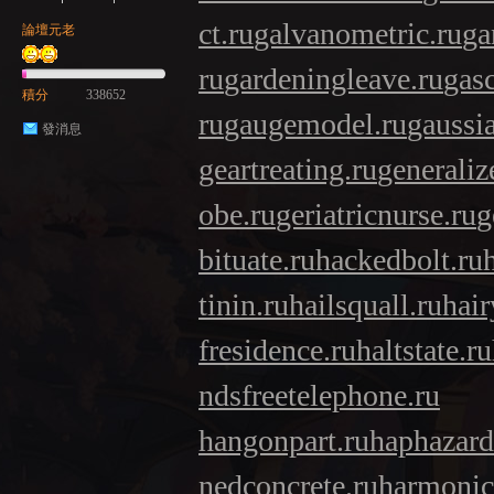
ct.ru
galvanometric.ru
ga
論壇元老
ru
gardeningleave.ru
gasc
積分
338652
ru
gaugemodel.ru
gaussia
發消息
geartreating.ru
generaliz
obe.ru
geriatricnurse.ru
g
bituate.ru
hackedbolt.ru
tinin.ru
hailsquall.ru
hair
fresidence.ru
haltstate.ru
ndsfreetelephone.ru
hangonpart.ru
haphazard
nedconcrete.ru
harmonici