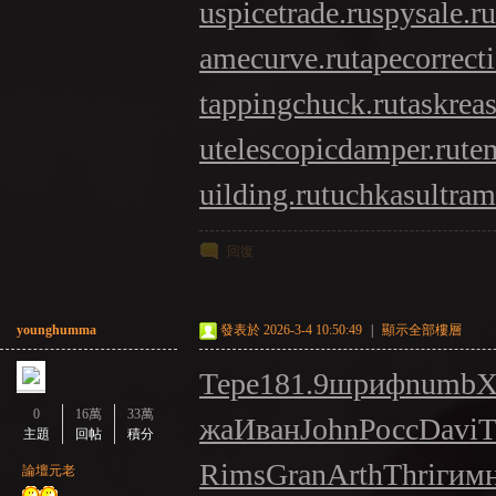
u
spicetrade.ru
spysale.ru
amecurve.ru
tapecorrect
tappingchuck.ru
taskrea
u
telescopicdamper.ru
te
uilding.ru
tuchkas
ultram
回復
younghumma
發表於 2026-3-4 10:50:49
|
顯示全部樓層
Тере
181.9
шриф
numb
0
16萬
33萬
жа
Иван
John
Росс
Davi
T
主題
回帖
積分
Rims
Gran
Arth
Thri
гим
論壇元老