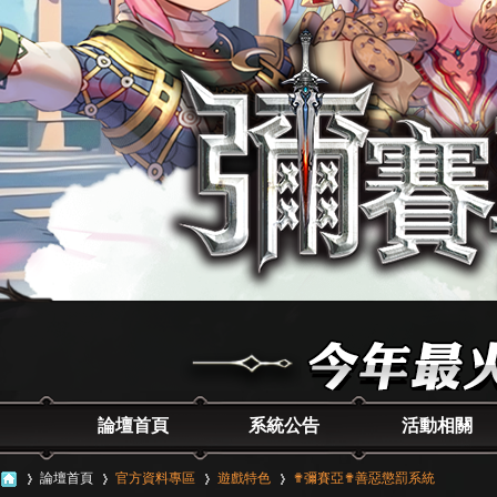
論壇首頁
系統公告
活動相關
論壇首頁
官方資料專區
遊戲特色
✟彌賽亞✟善惡懲罰系統