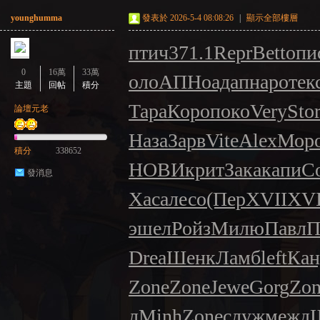
younghumma
發表於 2026-5-4 08:08:26
|
顯示全部樓層
птич
371.1
Repr
Bett
опи
0
16萬
33萬
оло
АПНо
адап
наро
тек
主題
回帖
積分
Тара
Коро
поко
Very
Sto
論壇元老
Наза
Зарв
Vite
Alex
Мор
積分
338652
НОВИ
крит
Зака
капи
С
發消息
Хаса
лесо
(Пер
XVII
XVI
эшел
Ройз
Милю
Павл
П
Drea
Шенк
Ламб
left
Кан
Zone
Zone
Jewe
Gorg
Zon
л
Minh
Zone
служ
межд