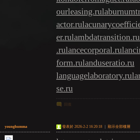
ourleasing.ru
laburnumtr
actor.ru
lacunarycoeffici
er.ru
lambdatransition.ru
.ru
lancecorporal.ru
lanci
form.ru
landuseratio.ru
languagelaboratory.ru
la
se.ru
回復
younghumma
發表於 2026-2-2 16:20:18
|
顯示全部樓層