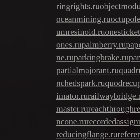
ringrights.ru
objectmodu
oceanmining.ru
octupol
umresinoid.ru
onesticket
ones.ru
palmberry.ru
pap
ne.ru
parkingbrake.ru
par
partialmajorant.ru
quadr
nchedspark.ru
quodrecup
imator.ru
railwaybridge.
master.ru
reachthroughre
ncone.ru
recordedassign
reducingflange.ru
refere