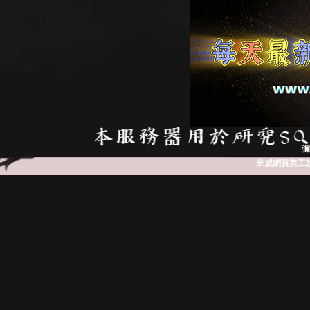
彌
米威網頁美工