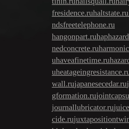
tinin.ru
hailsquall.ru
hair
fresidence.ru
haltstate.ru
ndsfreetelephone.ru
hangonpart.ru
haphazard
nedconcrete.ru
harmonici
u
haveafinetime.ru
hazar
u
heatageingresistance.r
wall.ru
japanesecedar.ru
gformation.ru
jointcapsu
journallubricator.ru
juic
cide.ru
juxtapositiontwi