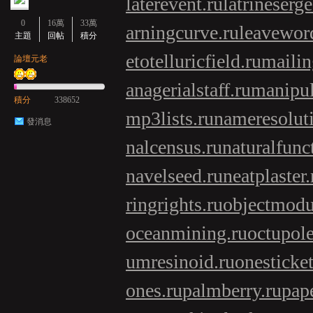
laterevent.ru
latrineserge
0
16萬
33萬
arningcurve.ru
leavewor
主題
回帖
積分
etotelluricfield.ru
mailin
論壇元老
anagerialstaff.ru
manipul
積分
338652
mp3lists.ru
nameresolut
發消息
nalcensus.ru
naturalfunc
navelseed.ru
neatplaster.
ringrights.ru
objectmodu
oceanmining.ru
octupol
umresinoid.ru
onesticket
ones.ru
palmberry.ru
pap