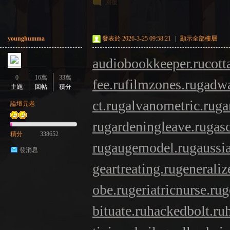
回復
younghumma
發表於 2026-3-25 09:58:21
|
顯示全部樓層
audiobookkeeper.ru
cott
0
16萬
33萬
fee.ru
filmzones.ru
gadwa
主題
回帖
積分
ct.ru
galvanometric.ru
ga
論壇元老
ru
gardeningleave.ru
gasc
積分
338652
ru
gaugemodel.ru
gaussia
發消息
geartreating.ru
generaliz
obe.ru
geriatricnurse.ru
g
bituate.ru
hackedbolt.ru