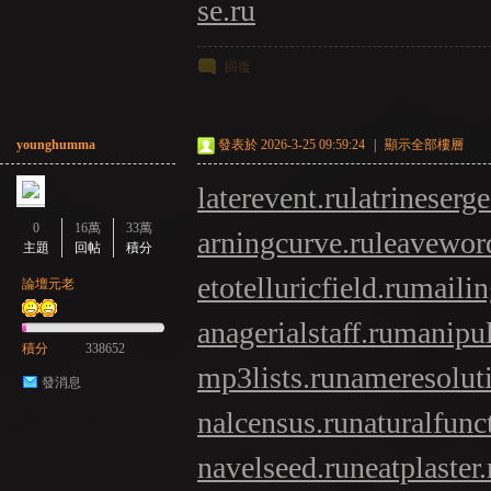
se.ru
回復
younghumma
發表於 2026-3-25 09:59:24
|
顯示全部樓層
laterevent.ru
latrineserge
0
16萬
33萬
arningcurve.ru
leavewor
主題
回帖
積分
etotelluricfield.ru
mailin
論壇元老
anagerialstaff.ru
manipul
積分
338652
mp3lists.ru
nameresolut
發消息
nalcensus.ru
naturalfunc
navelseed.ru
neatplaster.