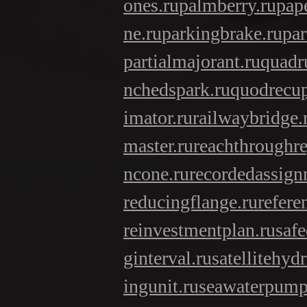
ones.ru
palmberry.ru
pap
ne.ru
parkingbrake.ru
par
partialmajorant.ru
quadr
nchedspark.ru
quodrecup
imator.ru
railwaybridge.
master.ru
reachthroughre
ncone.ru
recordedassign
reducingflange.ru
refere
reinvestmentplan.ru
safe
ginterval.ru
satellitehyd
ingunit.ru
seawaterpump