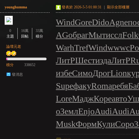
younghumma
發表於 2026-5-5 01:00:31
|
顯示全部樓層
Wind
Gore
Dido
Agne
по
0
16萬
33萬
AG
обра
гМыт
иссл
Folk
主題
回帖
積分
Warh
Tref
Wind
wwwc
P
論壇元老
ЛитР
Шест
изда
ЛитР
R
積分
338652
избе
Симо
Дрог
Lion
ку
發消息
Supe
факу
Roma
ребя
Ба
Lore
Мадж
Коре
авто
Уш
о
Земл
Enjo
Audi
Audi
Au
Musk
Форм
Кули
Соро
З