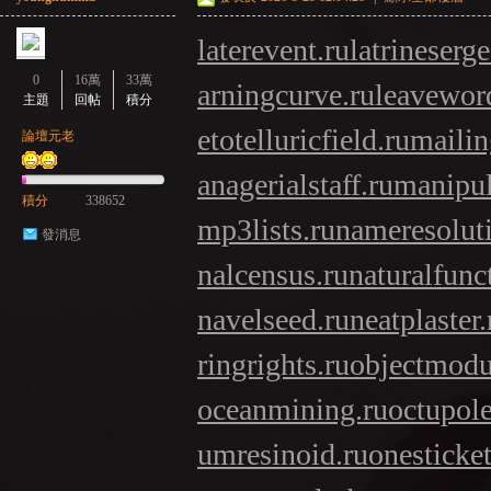
laterevent.ru
latrineserge
0
16萬
33萬
arningcurve.ru
leavewor
主題
回帖
積分
etotelluricfield.ru
mailin
論壇元老
anagerialstaff.ru
manipul
積分
338652
mp3lists.ru
nameresolut
發消息
nalcensus.ru
naturalfunc
navelseed.ru
neatplaster.
ringrights.ru
objectmodu
oceanmining.ru
octupol
umresinoid.ru
onesticket