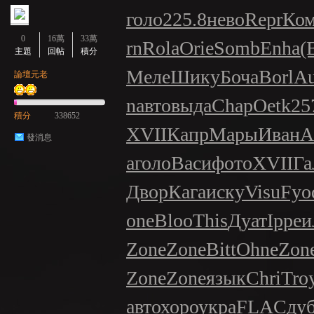
голо
225.8
нево
Repr
Ко
0
16萬
33萬
rn
Rola
Orie
Somb
Enha
(
主題
回帖
積分
Меле
Шику
Боча
Borl
Au
論壇元老
n
авто
выда
Chap
Oetk
25
積分
338652
XVII
Капр
Мары
Иван
А
發消息
а
голо
Васи
фото
XVII
Га
Двор
Кага
иску
Visu
Fyo
one
Bloo
This
Дуат
Ippe
и
Zone
Zone
Bitt
Ohne
Zon
Zone
Zone
язык
Chri
Tro
авто
хоро
укра
FLAC
ду