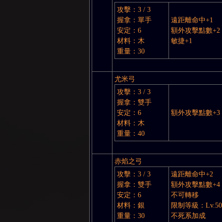
攻擊：3 / 3
握拿：單手
遠距離命中+1
安定：6
額外攻擊點數+2
材料：木
敏捷+1
重量：30
尤米弓
：
攻擊：3 / 3
握拿：雙手
安定：6
額外攻擊點數+3
材料：木
重量：40
赤焰之弓
攻擊：3 / 3
遠距離命中+2
握拿：雙手
額外攻擊點數+4
LI
安定：6
不可轉移
材料：銀
限制等級：Lv.50
重量：30
不死系加成