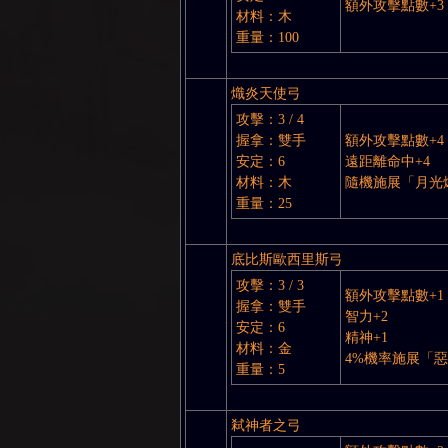
額外攻擊點數+3
材料：木
重量：100
GE
熾炎天使弓
攻擊：3 / 4
握拿：雙手
額外攻擊點數+4
安定：6
遠距離命中+4
材料：木
隨機施展「月光
重量：25
底比斯歐西里斯弓
攻擊：3 / 3
額外攻擊點數+1
握拿：雙手
智力+2
安定：6
精神+1
材料：金
4%機率施展「
重量：5
弒神者之弓