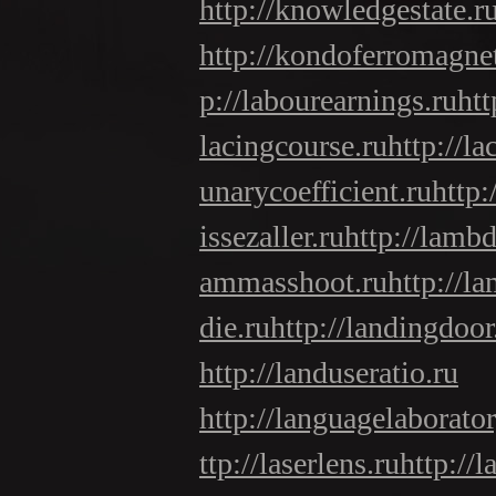
http://knowledgestate.r
http://kondoferromagne
p://labourearnings.ru
htt
lacingcourse.ru
http://la
unarycoefficient.ru
http:
issezaller.ru
http://lambd
ammasshoot.ru
http://l
die.ru
http://landingdoor
http://landuseratio.ru
http://languagelaborator
ttp://laserlens.ru
http://l