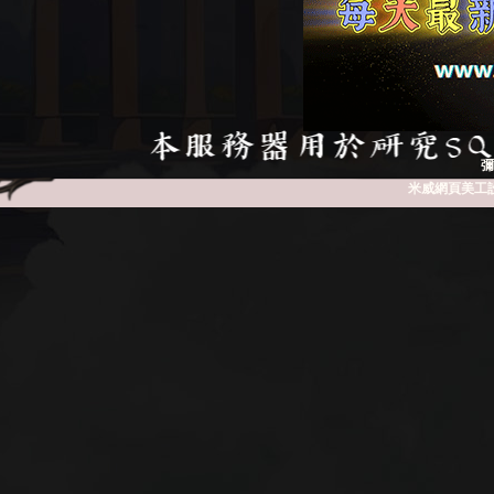
彌
米威網頁美工