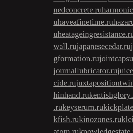
nedconcrete.ru
harmonici
u
haveafinetime.ru
hazar
u
heatageingresistance.r
wall.ru
japanesecedar.ru
gformation.ru
jointcapsu
journallubricator.ru
juic
cide.ru
juxtapositiontwi
hinhand.ru
kentishglory.
.ru
keyserum.ru
kickplate
kfish.ru
kinozones.ru
kle
atom.ru
knowledgestate.