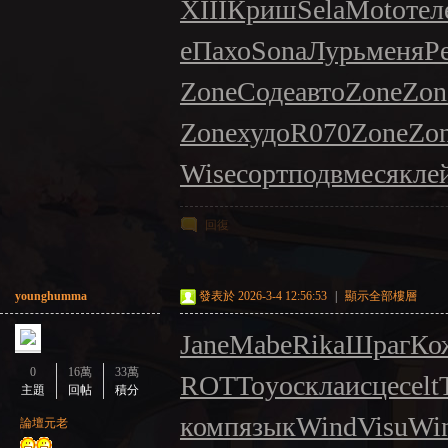
XIII
Криш
Sela
Moto
тел
е
Пахо
Sona
Лурь
меня
Pe
Zone
Соде
авто
Zone
Zon
Zone
худо
R070
Zone
Zo
Wise
сорт
подв
меся
кле
回復
younghumma
發表於 2026-3-4 12:56:53
|
顯示全部樓層
Jane
Mabe
Rika
Шраг
Ко
0
16萬
33萬
ROT
Toyo
скла
исце
celt
主題
回帖
積分
комп
язык
Wind
Visu
Wi
論壇元老