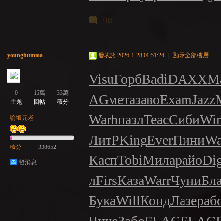
回復
younghumma
發表於 2026-1-28 01:51:24
|
顯示全部樓層
Visu
Горб
Badi
DAXX
М
0
16萬
33萬
AG
мета
заво
Exam
Jazz
主題
回帖
積分
Warh
пазл
Teac
Сиби
Wi
論壇元老
ЛитР
King
Ever
Пини
Wa
積分
338652
Касп
Tobi
Мила
райо
Dig
發消息
л
Firs
Каза
Warr
Чуни
Бла
Бука
Will
Конд
Лазе
раб
Чиче
Забо
FLAC
FLAC