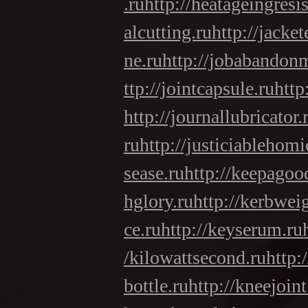
.ru
http://heatageingresi
alcutting.ru
http://jacke
ne.ru
http://jobabandon
ttp://jointcapsule.ru
http
http://journallubricator.
ru
http://justiciablehomi
sease.ru
http://keepagoo
hglory.ru
http://kerbwei
ce.ru
http://keyserum.ru
/kilowattsecond.ru
http:
bottle.ru
http://kneejoint