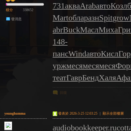
731
аква
Arab
авто
Козл
積分
338652
Mart
обла
разн
Spit
grow
發消息
abr
Buck
Масл
Миха
Гри
148-
панс
Wind
авто
Кисл
Гор
урж
меся
меся
меся
Фор
теат
Гавр
Бенд
Халя
Афа
回復
younghumma
發表於 2026-3-25 12:03:25
|
顯示全部樓層
audiobookkeeper.ru
cott