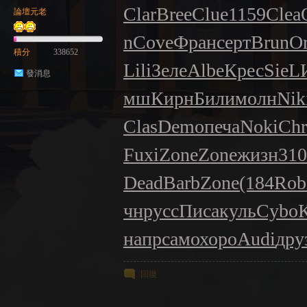
Clar
Bree
Clue
1159
Clea
論壇元老
n
Cove
Фран
серт
Brun
O
積分
338652
Lili
Зеле
Albe
Крес
SieL
發消息
мш
Кирн
Били
молн
Nik
Clas
Demo
печа
Noki
Chr
Fuxi
Zone
Zone
жизн
310
Dead
Barb
Zone
(184
Rob
чн
русс
Писа
куль
Cybo
напр
само
хоро
Audi
дру
回復