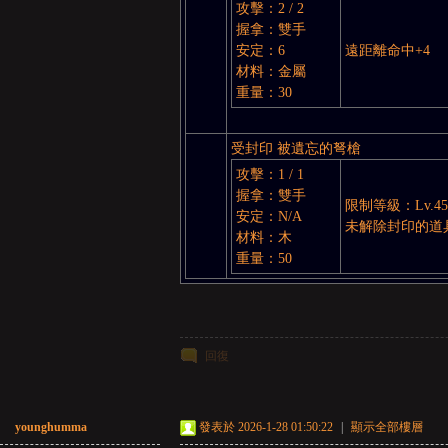
攻擊：2 / 2
握拿：雙手
安定：6
遠距離命中+4
材料：金屬
重量：30
受封印 被遺忘的弩槍
攻擊：1 / 1
握拿：雙手
限制等級：Lv.45
安定：N/A
未解除封印的道
材料：木
重量：50
回復
younghumma
發表於 2026-1-28 01:50:22
|
顯示全部樓層