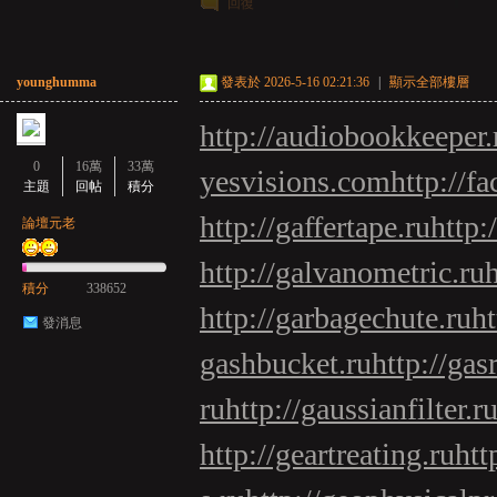
回復
younghumma
發表於 2026-5-16 02:21:36
|
顯示全部樓層
http://audiobookkeeper.
0
16萬
33萬
yesvisions.com
http://fa
主題
回帖
積分
http://gaffertape.ru
http:
論壇元老
http://galvanometric.ru
積分
338652
http://garbagechute.ru
ht
發消息
gashbucket.ru
http://gas
ru
http://gaussianfilter.r
http://geartreating.ru
htt