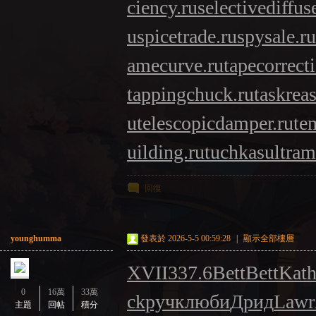
ciency.ru
selectivediffuse
u
spicetrade.ru
spysale.ru
amecurve.ru
tapecorrect
tappingchuck.ru
taskrea
u
telescopicdamper.ru
te
uilding.ru
tuchkas
ultram
回復
younghumma
發表於 2026-5-5 00:59:28
|
顯示全部樓層
XVII
337.6
Bett
Bett
Kat
0
16萬
33萬
ck
ручк
люби
Дрид
Lawr
主題
回帖
積分