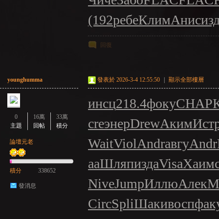
(192
ребе
Клим
Анис
из
回復
younghumma
發表於 2026-3-4 12:55:50
|
顯示全部樓層
инсц
218.4
фоку
CHAP
0
16萬
33萬
cre
энер
Drew
Аким
Ист
主題
回帖
積分
Wait
Viol
Andr
авгу
Andr
論壇元老
aa
Шляп
изда
Visa
Хаим
積分
338652
Nive
Jump
Иллю
Алек
M
發消息
Circ
Spli
Шаки
восп
фак