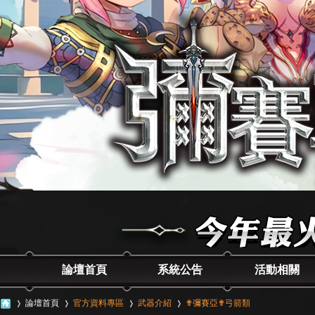
論壇首頁
系統公告
活動相關
論壇首頁
官方資料專區
武器介紹
✟彌賽亞✟弓箭類