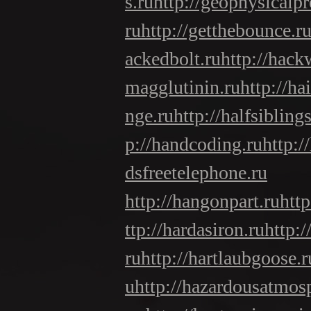
s.ru
http://geophysicalpr
ru
http://getthebounce.r
ackedbolt.ru
http://hack
magglutinin.ru
http://ha
nge.ru
http://halfsiblings
p://handcoding.ru
http:/
dsfreetelephone.ru
http://hangonpart.ru
htt
ttp://hardasiron.ru
http:
ru
http://hartlaubgoose.r
u
http://hazardousatmos