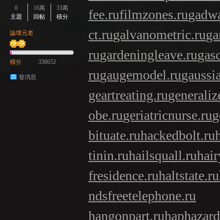
0
16萬
33萬
fee.ru
filmzones.ru
gadwa
主題
回帖
積分
ct.ru
galvanometric.ru
ga
論壇元老
ru
gardeningleave.ru
gasc
積分
338652
ru
gaugemodel.ru
gaussia
發消息
geartreating.ru
generaliz
obe.ru
geriatricnurse.ru
g
bituate.ru
hackedbolt.ru
tinin.ru
hailsquall.ru
hair
fresidence.ru
haltstate.ru
ndsfreetelephone.ru
hangonpart.ru
haphazard