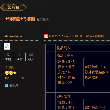
彌
»
›
›
›
✟彌賽亞✟弓箭類
[複製鏈接]
adminwdgame
發表於 2025-5-27 19:01:00
|
顯示全部樓層
物品列表
62
0
198
暗黑十字弓
主題
回帖
積分
攻擊：5 / 5
賽
握拿：雙手
遠距離命中+4
管理員
安定：6
額外攻擊點數+6
材料：白金
貫穿效果
積分
198
重量：50
發消息
沙哈之弓
攻擊：4 / 4
握拿：雙手
遠距離命中+2