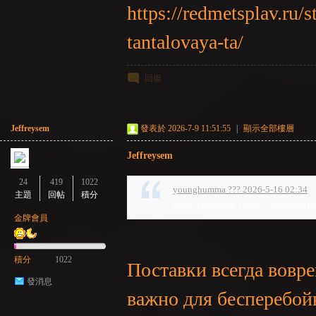
https://redmetsplav.ru/st
tantalovaya-ta/
回復
：
Jeffreysem
發表於 2026-7-9 11:51:55
|
顯示全部樓層
Jeffreysem
24
419
1022
younghumma ??? 2026-5-16 02:34
主題
回帖
積分
http://laterevent.ruhttp://latrineserg
金牌會員
積分
1022
LI
Поставки всегда вовре
發消息
важно для бесперебой