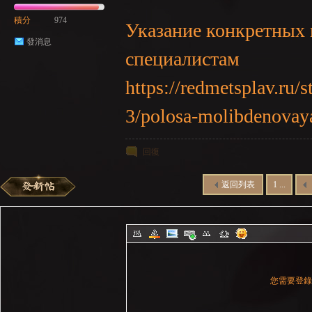
積分
974
Указание конкретных 
發消息
специалистам
https://redmetsplav.ru
3/polosa-molibdenovay
回復
返回列表
1 ...
您需要登