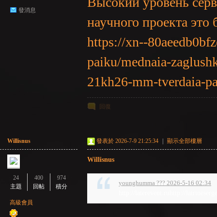
Высокий уровень серви
發消息
научного проекта это
https://xn--80aeedb0bf
paiku/mednaia-zaglus
21kh26-mm-tverdaia-p
回復
Willisnus
發表於 2026-7-9 21:25:34
|
顯示全部樓層
Willisnus
24
400
974
younghumma ??? 2026-5-16 02:34
主題
回帖
積分
http://laterevent.ruhttp://latrineserg
高級會員