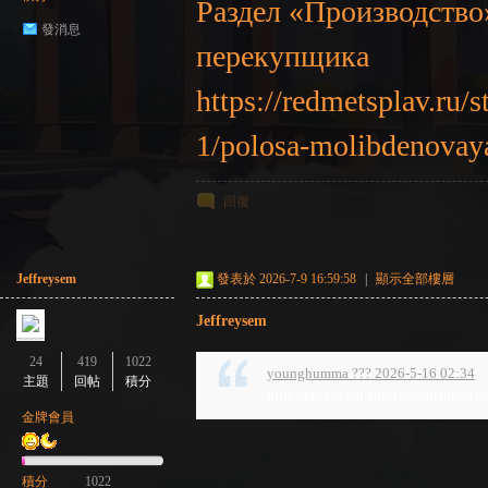
Раздел «Производство»
發消息
перекупщика
https://redmetsplav.ru
1/polosa-molibdenovay
回復
Jeffreysem
發表於 2026-7-9 16:59:58
|
顯示全部樓層
Jeffreysem
24
419
1022
younghumma ??? 2026-5-16 02:34
主題
回帖
積分
http://laterevent.ruhttp://latrineserg
金牌會員
積分
1022