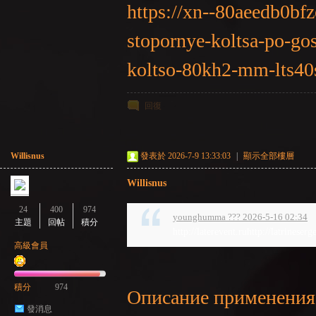
https://xn--80aeedb0bfz
stopornye-koltsa-po-go
koltso-80kh2-mm-lts40
NE
回復
Willisnus
發表於 2026-7-9 13:33:03
|
顯示全部樓層
Willisnus
24
400
974
younghumma ??? 2026-5-16 02:34
主題
回帖
積分
A
http://laterevent.ruhttp://latrineserg
高級會員
積分
974
Описание применения 
發消息