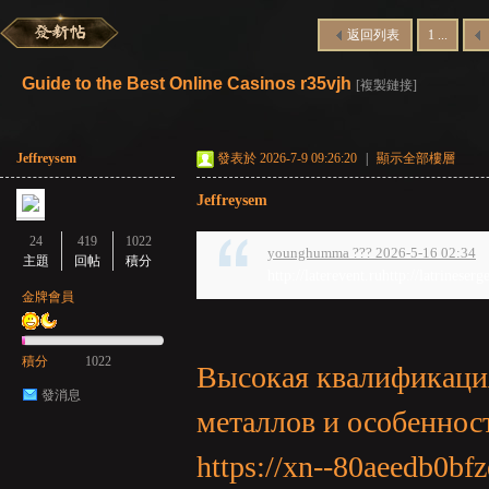
返回列表
1 ...
彌
»
›
›
›
Guide to the Best Online Casinos r35vjh
[複製鏈接]
Jeffreysem
發表於 2026-7-9 09:26:20
|
顯示全部樓層
Jeffreysem
24
419
1022
younghumma ??? 2026-5-16 02:34
主題
回帖
積分
http://laterevent.ruhttp://latrineserg
賽
金牌會員
積分
1022
Высокая квалификация
發消息
металлов и особенно
https://xn--80aeedb0bf