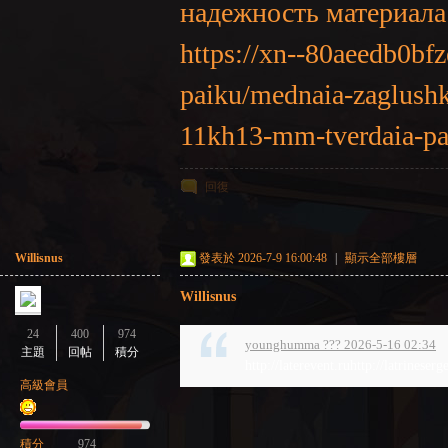
надежность материал
https://xn--80aeedb0bf
paiku/mednaia-zaglush
11kh13-mm-tverdaia-pa
回復
Willisnus
發表於 2026-7-9 16:00:48
|
顯示全部樓層
Willisnus
24
400
974
younghumma ??? 2026-5-16 02:34
主題
回帖
積分
http://laterevent.ruhttp://latrineserg
高級會員
積分
974