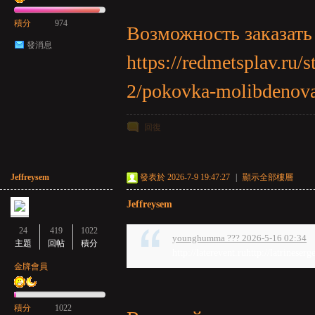
積分
974
Возможность заказать
發消息
https://redmetsplav.ru
2/pokovka-molibdenov
回復
Jeffreysem
發表於 2026-7-9 19:47:27
|
顯示全部樓層
Jeffreysem
24
419
1022
younghumma ??? 2026-5-16 02:34
主題
回帖
積分
http://laterevent.ruhttp://latrineserg
金牌會員
積分
1022