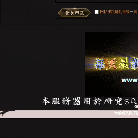
回帖後跳轉到最後一頁
彌
米威網頁美工