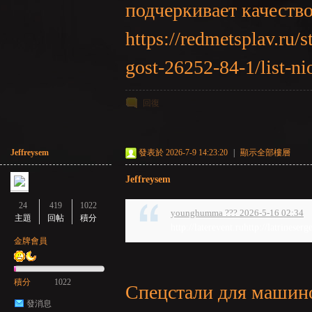
подчеркивает качест
https://redmetsplav.ru/
GE
gost-26252-84-1/list-n
回復
Jeffreysem
發表於 2026-7-9 14:23:20
|
顯示全部樓層
Jeffreysem
24
419
1022
younghumma ??? 2026-5-16 02:34
主題
回帖
積分
http://laterevent.ruhttp://latrineserg
金牌會員
積分
1022
Спецстали для машино
發消息