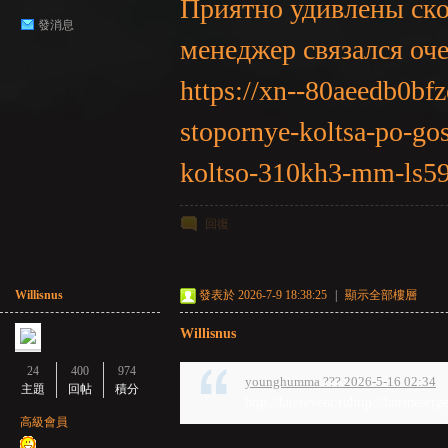
Приятно удивлены ско
發消息
менеджер связался оч
https://xn--80aeedb0bfz
stopornye-koltsa-po-go
koltso-310kh3-mm-ls59
回復
Willisnus
發表於 2026-7-9 18:38:25
|
顯示全部樓層
Willisnus
24
400
974
younghumma ??? 2026-5-16 02:34
主題
回帖
積分
http://laterevent.ruhttp://latrineserg
高級會員