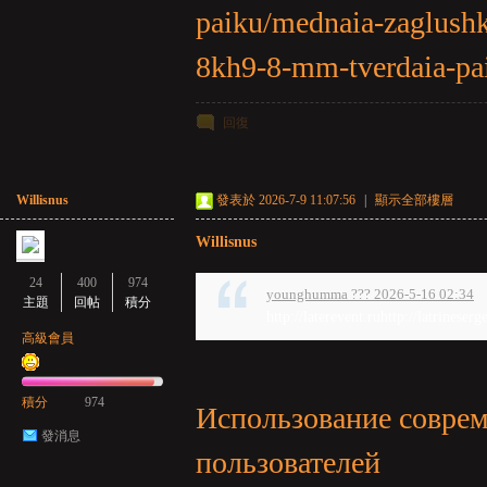
paiku/mednaia-zaglush
亞
8kh9-8-mm-tverdaia-pa
回復
Willisnus
發表於 2026-7-9 11:07:56
|
顯示全部樓層
天
Willisnus
24
400
974
younghumma ??? 2026-5-16 02:34
主題
回帖
積分
http://laterevent.ruhttp://latrineserg
高級會員
積分
974
Использование совре
發消息
пользователей
堂