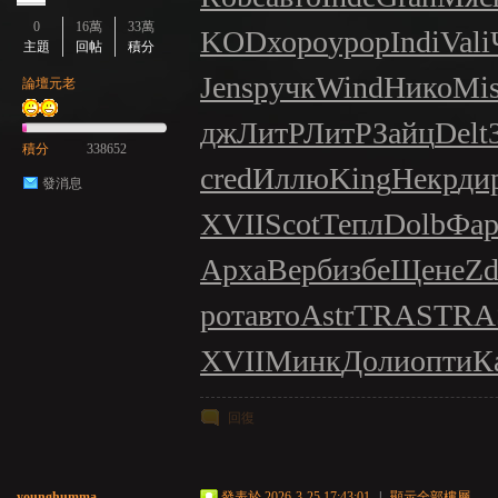
0
16萬
33萬
KOD
хоро
ypop
Indi
Vali
主題
回帖
積分
Jens
ручк
Wind
Нико
Mis
論壇元老
дж
ЛитР
ЛитР
Зайц
Delt
積分
338652
cred
Иллю
King
Некр
ди
發消息
XVII
Scot
Тепл
Dolb
Фар
Арха
Верб
избе
Щене
Zd
рот
авто
Astr
TRAS
TRA
XVII
Минк
Доли
опти
К
回復
younghumma
發表於 2026-3-25 17:43:01
|
顯示全部樓層