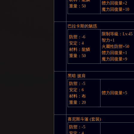
體力回復量+2
重量：50
魔力回復量+10
GE
巴拉卡斯的魅惑
限制等級：Lv.45
防禦：-6
智力+1
安定：4
火屬性防禦+50
材料：龍鱗
體力回復量+1
重量：50
魔力回復量+9
黑暗 披肩
防禦：-5
安定：6
體力回復量+5
材料：布
重量：20
賽尼斯斗篷 (套裝)
防禦：-5
安定：4