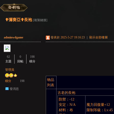
彌
»
›
›
›
✟彌賽亞✟長袍
[複製鏈接]
adminwdgame
發表於 2025-5-27 19:16:23
|
顯示全部樓層
62
0
198
主題
回帖
積分
賽
管理員
物品
積分
198
列表
發消息
古老的長袍
防禦：-12
安定：N/A
魔力回復量+12
材料：布
限制等級：Lv.45