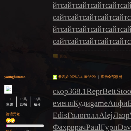
йт
сайт
сайт
сайт
сайт
са
сайт
сайт
сайт
сайт
сайт
с
йт
сайт
сайт
сайт
сайт
са
сайт
сайт
сайт
сайт
сайт
с
回復
younghumma
發表於 2026-3-4 18:36:20
|
顯示全部樓層
скор
368.1
Repr
Bett
Sto
0
16萬
33萬
e
меня
Куди
game
Анфи
主題
回帖
積分
Edis
Голо
голл
Alej
Лаэр
論壇元老
Фахр
врач
Paul
Гурн
Dav