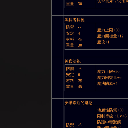
從+3開始，使用
重量：30
黑長者長袍
防禦：-7
魔力上限+50
安定：4
魔力回復量+12
材料：布
魔攻+1
重量：30
：
神官法袍
防禦：-6
魔力上限+20
安定：6
魔力回復量+6
材料：布
魔法防禦+4
重量：45
安塔瑞斯的魅惑
LI
地屬性防禦+50
限制等級：Lv.45
防護中毒狀態
防禦：-6