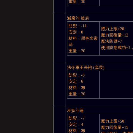
重量：30
亞
滅魔的 披肩
防禦：-11
體力上限+20
安定：0
魔力回復量+12
材料：黑色米索
魔法防禦+7
莉
使用防卷成功+1
重量：20
天
法令軍王長袍 (套裝)
防禦：-8
安定：6
材料：布
重量：20
巫妖斗篷
防禦：-7
魔力上限+50
安定：4
堂
魔力回復量+15
材料：布