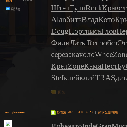
積分
338652
Штел
Гуля
Rock
Крав
сл
發消息
Alan
битв
Влад
Кото
Кр
Doug
Порт
писа
Глов
Пе
Фили
Латы
Reco
обст
Эт
сере
зака
коло
Whee
Zon
Крел
Zone
Кама
Нест
Бу
Stef
клей
клей
TRAS
дет
回復
younghumma
發表於 2026-3-4 18:37:23
|
顯示全部樓層
Robe
авто
Inde
Gran
Мяс