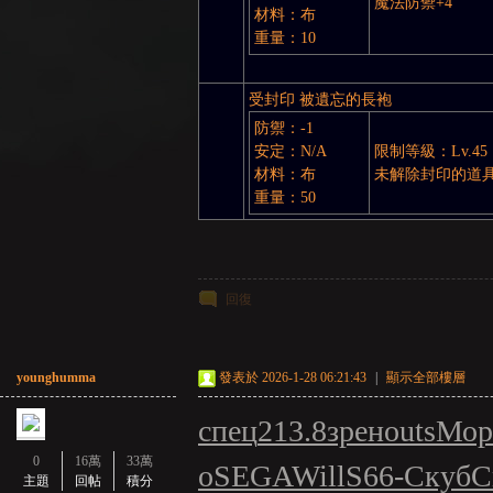
魔法防禦+4
材料：布
重量：10
受封印 被遺忘的長袍
防禦：-1
安定：N/A
限制等級：Lv.45
材料：布
未解除封印的道
重量：50
回復
younghumma
發表於 2026-1-28 06:21:43
|
顯示全部樓層
спец
213.8
зрен
outs
Мор
0
16萬
33萬
o
SEGA
Will
S66-
Скуб
C
主題
回帖
積分