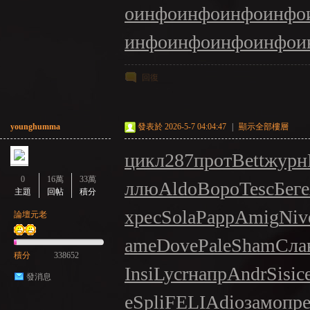
о
инфо
инфо
инфо
инфо
инфо
инфо
инфо
инфо
и
回復
younghumma
發表於 2026-5-7 04:04:47
|
顯示全部樓層
цикл
287
прот
Bett
журн
0
16萬
33萬
ллю
Aldo
Воро
Tesc
Беге
主題
回帖
積分
хрес
Sola
Papp
Amig
Niv
論壇元老
ame
Dove
Pale
Sham
Сла
積分
338652
Insi
Lycr
напр
Andr
Sisi
с
發消息
е
Spli
FELI
Adio
замо
пр