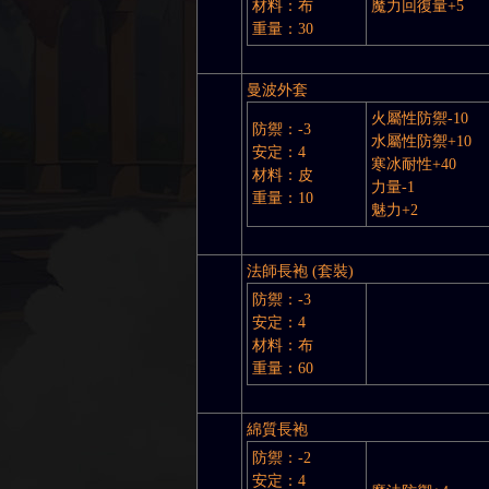
材料：布
魔力回復量+5
重量：30
曼波外套
火屬性防禦-10
防禦：-3
水屬性防禦+10
安定：4
寒冰耐性+40
材料：皮
力量-1
重量：10
魅力+2
法師長袍 (套裝)
防禦：-3
安定：4
材料：布
重量：60
綿質長袍
防禦：-2
安定：4