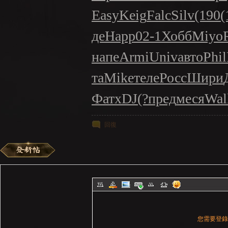
Easy
Keig
Falc
Silv
(190
(
де
Happ
02-1
Хобб
Miyo
напе
Armi
Univ
авто
Phil
та
Mike
теле
Росс
Шири
Фатх
DJ(?
пред
меся
Wal
回復
您需要登