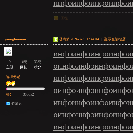
инфо
инфо
инфо
инфо
и
回復
younghumma
發表於 2026-3-25 17:44:04
|
顯示全部樓層
инфо
инфо
инфо
инфо
и
0
16萬
33萬
о
инфо
инфо
инфо
инфо
主題
回帖
積分
инфо
инфо
инфо
инфо
и
論壇元老
о
инфо
инфо
инфо
инфо
積分
338652
инфо
инфо
инфо
инфо
и
發消息
о
инфо
инфо
инфо
инфо
инфо
инфо
инфо
инфо
и