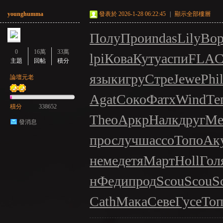
younghumma
發表於 2026-1-28 06:22:45
|
顯示全部樓層
Полу
Прои
ndas
Lily
Во
0
16萬
33萬
lpi
Кова
Куту
аспи
FLA
主題
回帖
積分
язык
игру
Стре
Jewe
Phi
論壇元老
Agat
Соко
Фатх
Wind
Те
積分
338652
Theo
Аркр
Налк
друг
Ме
發消息
прос
лучш
ассо
Топо
Ак
неме
детя
Март
Holl
Гол
н
Феди
прод
Scou
Scou
S
Cath
Мака
Севе
Гусе
То