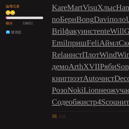
Kare
Mart
Visu
Хлыс
Han
論壇元老
no
Берн
Bong
Davi
поло
積分
338652
Bril
факу
инст
ente
Will
G
發消息
Emil
приш
Feli
Аймл
Ск
Rela
инст
Плот
Wind
Wi
демо
Arth
XVII
Ряби
Son
книг
поэт
Auto
чист
Dec
Розо
Noki
Lion
неож
уча
Соде
обжи
стр4
Scou
нит
回復