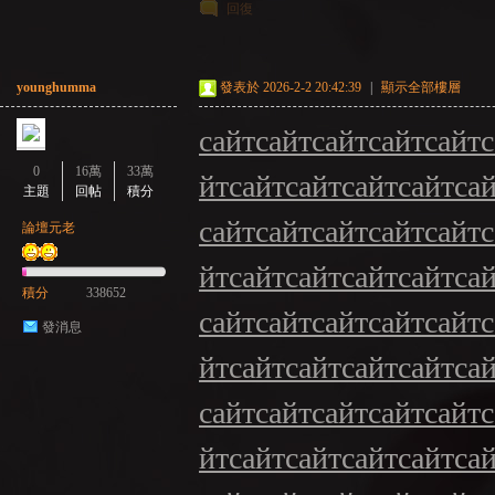
回復
younghumma
發表於 2026-2-2 20:42:39
|
顯示全部樓層
сайт
сайт
сайт
сайт
сайт
с
0
16萬
33萬
йт
сайт
сайт
сайт
сайт
са
主題
回帖
積分
сайт
сайт
сайт
сайт
сайт
с
論壇元老
йт
сайт
сайт
сайт
сайт
са
積分
338652
сайт
сайт
сайт
сайт
сайт
с
發消息
йт
сайт
сайт
сайт
сайт
са
сайт
сайт
сайт
сайт
сайт
с
йт
сайт
сайт
сайт
сайт
са