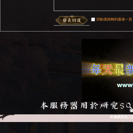
回帖後跳轉到最後一頁
彌
米威網頁美工