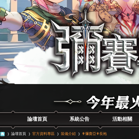
論壇首頁
系統公告
活動相關
論壇首頁
官方資料專區
裝備介紹
✟彌賽亞✟長袍