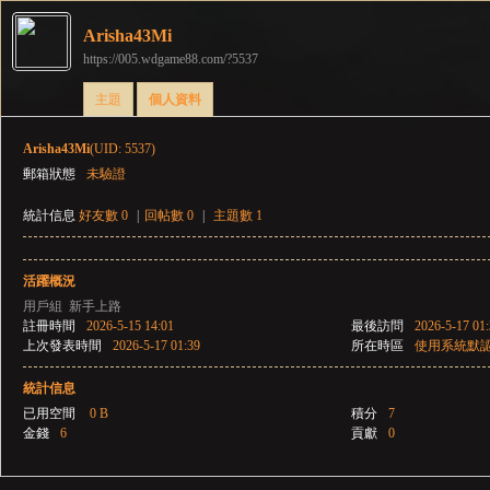
Arisha43Mi
https://005.wdgame88.com/?5537
彌
›
›
主題
個人資料
Arisha43Mi
(UID: 5537)
郵箱狀態
未驗證
統計信息
好友數 0
|
回帖數 0
|
主題數 1
活躍概況
賽
用戶組
新手上路
註冊時間
2026-5-15 14:01
最後訪問
2026-5-17 01
上次發表時間
2026-5-17 01:39
所在時區
使用系統默
統計信息
已用空間
0 B
積分
7
金錢
6
貢獻
0