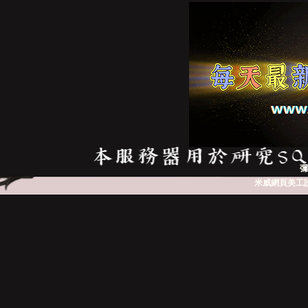
亞
天
彌
米威網頁美工
堂