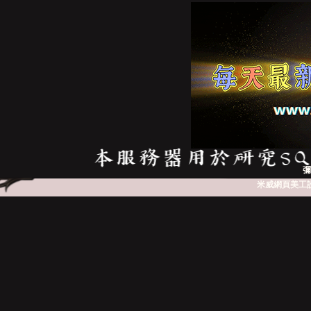
亞
天
彌
米威網頁美工
堂