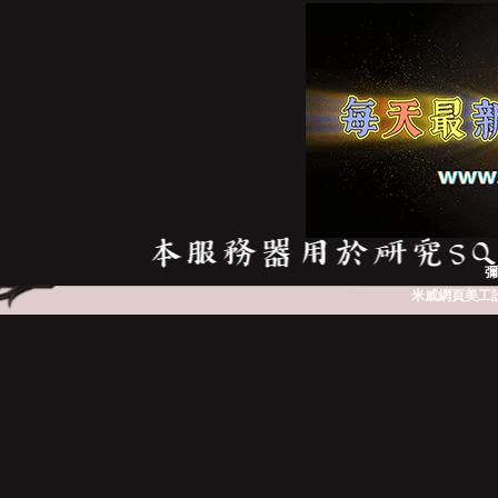
亞
天
彌
米威網頁美工
堂