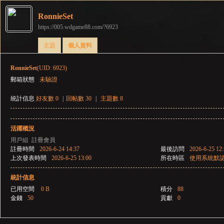
RonnieSet
https://005.wdgame88.com/?6923
彌
›
›
主題
個人資料
RonnieSet
(UID: 6923)
郵箱狀態
未驗證
統計信息
好友數 0
|
回帖數 30
|
主題數 8
活躍概況
賽
用戶組
註冊會員
註冊時間
2026-6-24 14:37
最後訪問
2026-6-25 12
上次發表時間
2026-6-25 13:00
所在時區
使用系統默
統計信息
已用空間
0 B
積分
88
金錢
50
貢獻
0