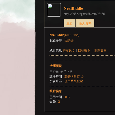
NealBiddle
https://005.wdgame88.com/?7456
彌
›
›
主題
個人資料
NealBiddle
(UID: 7456)
郵箱狀態
未驗證
統計信息
好友數 0
|
回帖數 0
|
主題數 0
活躍概況
賽
用戶組
新手上路
註冊時間
2026-7-8 17:10
所在時區
使用系統默認
統計信息
已用空間
0 B
金錢
2