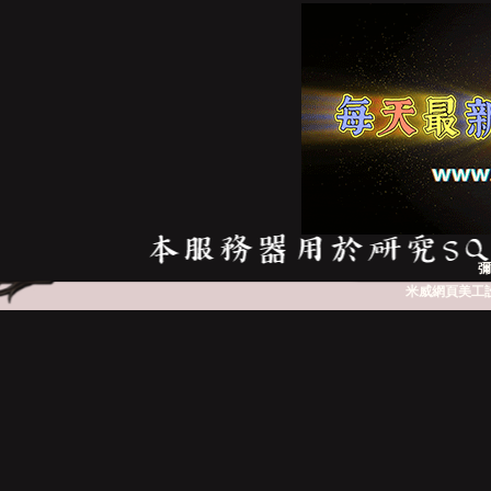
亞
天
彌
米威網頁美工
堂