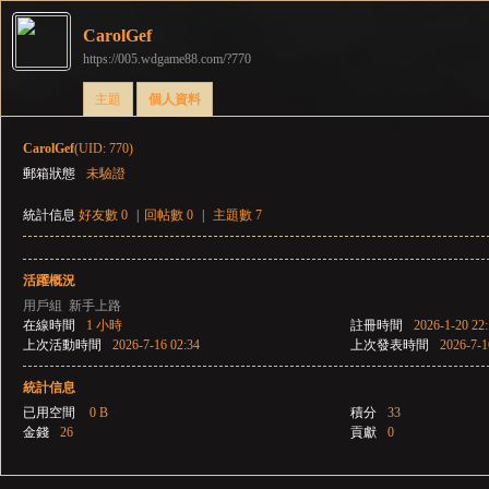
CarolGef
https://005.wdgame88.com/?770
彌
›
›
主題
個人資料
CarolGef
(UID: 770)
郵箱狀態
未驗證
統計信息
好友數 0
|
回帖數 0
|
主題數 7
活躍概況
賽
用戶組
新手上路
在線時間
1 小時
註冊時間
2026-1-20 22
上次活動時間
2026-7-16 02:34
上次發表時間
2026-7-1
統計信息
已用空間
0 B
積分
33
金錢
26
貢獻
0