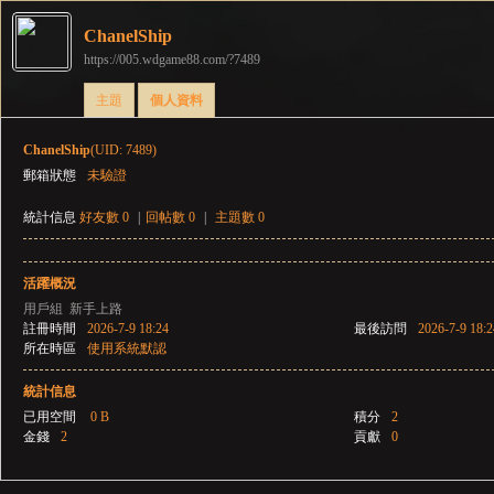
ChanelShip
https://005.wdgame88.com/?7489
彌
›
›
主題
個人資料
ChanelShip
(UID: 7489)
郵箱狀態
未驗證
統計信息
好友數 0
|
回帖數 0
|
主題數 0
活躍概況
賽
用戶組
新手上路
註冊時間
2026-7-9 18:24
最後訪問
2026-7-9 18:2
所在時區
使用系統默認
統計信息
已用空間
0 B
積分
2
金錢
2
貢獻
0