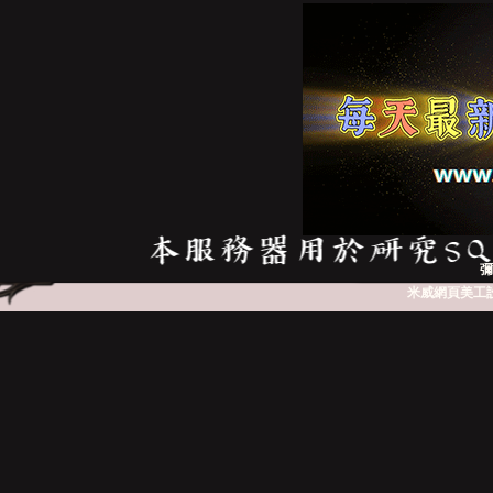
亞
天
彌
米威網頁美工
堂